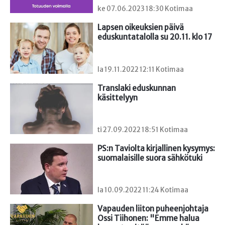
ke 07.06.2023 18:30 Kotimaa
Lapsen oikeuksien päivä 
eduskuntatalolla su 20.11. klo 17
la 19.11.2022 12:11 Kotimaa
Translaki eduskunnan 
käsittelyyn
ti 27.09.2022 18:51 Kotimaa
PS:n Taviolta kirjallinen kysymys: 
suomalaisille suora sähkötuki
la 10.09.2022 11:24 Kotimaa
Vapauden liiton puheenjohtaja 
Ossi Tiihonen: "Emme halua 