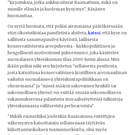
"kirjoituksia, jotka ankkuroituvat Raamattuun, mikä on
minulle elämän ja kuoleman kysymys", Räsänen
huomauttaa.
On syytä huomata, että poliisi aiemmassa päätöksessään
ettei rikostutkintaa pamfletista aloiteta,
katsoi
, että kyse on
sallitusta sananvapauden käytöstä, laillisesta
konservatiivisesta arvopuheesta - kirkkopoliittinen ja
hengellisesti motivoitunut puheenvuoro, joka käsittelee
suomalaisen yhteiskunnan tilaa 2000-luvun alussa. Niin
ikään poliisi näki sen kirjoitetun "sellaisesta positiosta,
josta katsottuna konservatiivisen kristillisen arvomaailman
vaikutus suomalaiseen yhteiskuntapolitiikkaan on
ohenemassa" ja "missä määrin uskovainen henkilö tai
uskonnollinen yhteisö voi esittää omaan uskonnolliseen
vakaumukseensa palautuvia moraalisävytteisiä tulkintoja
yhteiskunnassa vallitsevista perhearvoista".
"Mikäli esimerkiksi joidenkin Raamatussa esitettyjen
näkemysten katsottaisiin sellaisenaan täyttävän
kiihottamisrikoksen tunnusmerkistön, olisi myös