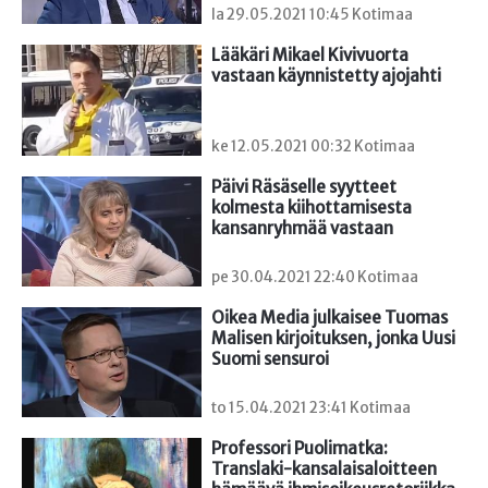
la 29.05.2021 10:45 Kotimaa
Lääkäri Mikael Kivivuorta 
vastaan käynnistetty ajojahti
ke 12.05.2021 00:32 Kotimaa
Päivi Räsäselle syytteet 
kolmesta kiihottamisesta 
kansanryhmää vastaan
pe 30.04.2021 22:40 Kotimaa
Oikea Media julkaisee Tuomas 
Malisen kirjoituksen, jonka Uusi 
Suomi sensuroi
to 15.04.2021 23:41 Kotimaa
Professori Puolimatka: 
Translaki-kansalaisaloitteen 