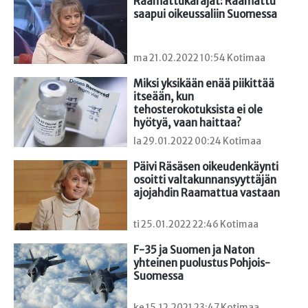
Raamattukäräjät: Raamattu 
saapui oikeussaliin Suomessa
ma 21.02.2022 10:54 Kotimaa
Miksi yksikään enää piikittää 
itseään, kun 
tehosterokotuksista ei ole 
hyötyä, vaan haittaa?
la 29.01.2022 00:24 Kotimaa
Päivi Räsäsen oikeudenkäynti 
osoitti valtakunnansyyttäjän 
ajojahdin Raamattua vastaan
ti 25.01.2022 22:46 Kotimaa
F-35 ja Suomen ja Naton 
yhteinen puolustus Pohjois-
Suomessa
ke 15.12.2021 23:47 Kotimaa