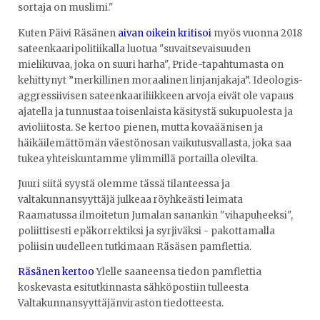
sortaja on muslimi."
Kuten Päivi Räsänen
aivan oikein kritisoi
myös vuonna 2018
sateenkaaripolitiikalla luotua "suvaitsevaisuuden
mielikuvaa, joka on suuri harha", Pride-tapahtumasta on
kehittynyt ”merkillinen moraalinen linjanjakaja”. Ideologis-
aggressiivisen sateenkaariliikkeen arvoja eivät ole vapaus
ajatella ja tunnustaa toisenlaista käsitystä sukupuolesta ja
avioliitosta. Se kertoo pienen, mutta kovaäänisen ja
häikäilemättömän väestönosan vaikutusvallasta, joka saa
tukea yhteiskuntamme ylimmillä portailla olevilta.
Juuri siitä syystä olemme tässä tilanteessa ja
valtakunnansyyttäjä julkeaa röyhkeästi leimata
Raamatussa ilmoitetun Jumalan sanankin "vihapuheeksi",
poliittisesti epäkorrektiksi ja syrjiväksi - pakottamalla
poliisin uudelleen tutkimaan Räsäsen pamflettia.
Räsänen kertoo
Ylelle saaneensa tiedon pamflettia
koskevasta esitutkinnasta sähköpostiin tulleesta
Valtakunnansyyttäjänviraston tiedotteesta.