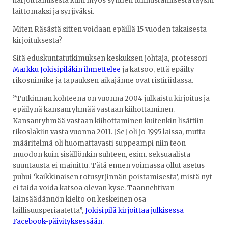
harjoittamisesta kuin myös syntien tunnustamisesta täysin
laittomaksi ja syrjiväksi.
Miten Räsästä sitten voidaan epäillä 15 vuoden takaisesta
kirjoituksesta?
Sitä eduskuntatutkimuksen keskuksen johtaja, professori
Markku Jokisipiläkin ihmettelee
ja katsoo, että epäilty
rikosnimike ja tapauksen aikajänne ovat ristiriidassa.
”Tutkinnan kohteena on vuonna 2004 julkaistu kirjoitus ja
epäilynä kansanryhmää vastaan kiihottaminen.
Kansanryhmää vastaan kiihottaminen kuitenkin lisättiin
rikoslakiin vasta vuonna 2011. [Se] oli jo 1995 laissa, mutta
määritelmä oli huomattavasti suppeampi niin teon
muodon kuin sisällönkin suhteen, esim. seksuaalista
suuntausta ei mainittu. Tätä ennen voimassa ollut asetus
puhui ’kaikkinaisen rotusyrjinnän poistamisesta’, mistä nyt
ei taida voida katsoa olevan kyse. Taannehtivan
lainsäädännön kielto on keskeinen osa
laillisuusperiaatetta”,
Jokisipilä kirjoittaa julkisessa
Facebook-päivityksessään
.