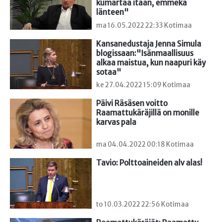
kumartaa itään, emmekä 
länteen"
ma 16.05.2022 22:33 Kotimaa
Kansanedustaja Jenna Simula 
blogissaan:"Isänmaallisuus 
alkaa maistua, kun naapuri käy 
sotaa"
ke 27.04.2022 15:09 Kotimaa
Päivi Räsäsen voitto 
Raamattukäräjillä on monille 
karvas pala
ma 04.04.2022 00:18 Kotimaa
Tavio: Polttoaineiden alv alas!
to 10.03.2022 22:56 Kotimaa