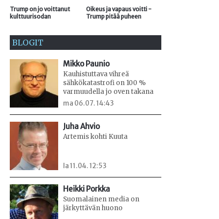
Trump on jo voittanut
Oikeus ja vapaus voitti -
kulttuurisodan
Trump pitää puheen
BLOGIT
Mikko Paunio
Kauhistuttava vihreä
sähkökatastrofi on 100 %
varmuudella jo oven takana
ma 06.07. 14:43
Juha Ahvio
Artemis kohti Kuuta
la 11.04. 12:53
Heikki Porkka
Suomalainen media on
järkyttävän huono