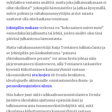
nykylakien vastaista sisältöä, mutta joka julkaisuaikanaan ei
ollut rikollista?" Jokisipilä hämmästelee ja jatkaa kysymällä,
miten poliisin ja valtakunnansyyttäjän arviot asiasta
saattavat olla niin kaukana toisistaan.
Jokisipilän mukaan
verkossa on ”kokonainen universumi”
esimerkiksi kirjallisuutta tai lehtiä, joiden sisältö olisi tänä
päivänä julkaistessa lainvastaista.
Mutta valtakunnansyyttäjä Raija Toiviaisen tulkinta laista ja
se Jokisipilän peräänkuuluttama "painava
yhteiskunnallinen peruste" voi aivan hyvin johtaa näin
järjenvastaiseen tilanteeseen, sillä Toiviainen tarkastelee
kyseistä Kiihottaminen kansanryhmää vastaan -
rikosnimikettä
sen luojien
eli Demla-henkisten,
ideologiselle aktivismille omistautuneiden ihmis- ja
perusoikeusjuristien silmin
.
Hän hakee juuri niitä radikaalivasemmistolaisten Demla-
juristien rikoslakiin ujuttamia epämääräisiä ja
tulkinnanvaraisia tunnusmerkistötekijöitä: sitä, mitä
rikoslaissa kiihottamisesta kansanryhmää vastaan