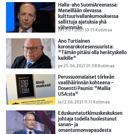
Halla-aho SuomiAreenassa: 
Meneillään olevassa 
kulttuurivallankumouksessa 
sallittuja ajatuksia yhä 
vähemmän
to 15.07.2021 10:15 Kotimaa
Ano Turtiainen 
koronarokotesensuurista: 
"Tämän pitäisi olla herätyskello 
kaikille"
pe 25.06.2021 01:08 Kotimaa
Perussuomalaiset törkeän 
vaalihäirinnän kohteena - 
Dosentti Paunio: "Mallia 
USA:sta"
la 12.06.2021 11:11 Kotimaa
Eduskuntatutkimuskeskuksen 
johtaja todella huolestunut 
sanan- ja 
omantunnonvapaudesta