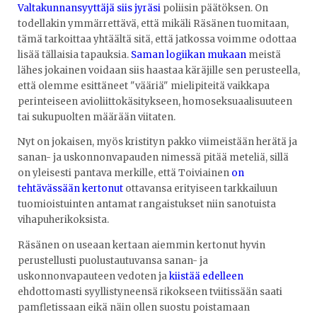
Valtakunnansyyttäjä siis jyräsi
poliisin päätöksen. On
todellakin ymmärrettävä, että mikäli Räsänen tuomitaan,
tämä tarkoittaa yhtäältä sitä, että jatkossa voimme odottaa
lisää tällaisia tapauksia.
Saman logiikan mukaan
meistä
lähes jokainen voidaan siis haastaa käräjille sen perusteella,
että olemme esittäneet "vääriä" mielipiteitä vaikkapa
perinteiseen avioliittokäsitykseen, homoseksuaalisuuteen
tai sukupuolten määrään viitaten.
Nyt on jokaisen, myös kristityn pakko viimeistään herätä ja
sanan- ja uskonnonvapauden nimessä pitää meteliä, sillä
on yleisesti pantava merkille, että Toiviainen
on
tehtävässään kertonut
ottavansa erityiseen tarkkailuun
tuomioistuinten antamat rangaistukset niin sanotuista
vihapuherikoksista.
Räsänen on useaan kertaan aiemmin kertonut hyvin
perustellusti puolustautuvansa sanan- ja
uskonnonvapauteen vedoten ja
kiistää edelleen
ehdottomasti syyllistyneensä rikokseen tviitissään saati
pamfletissaan eikä näin ollen suostu poistamaan