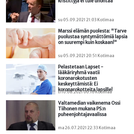
kristittyjä ei tule unohtaa
su 05.09.2021 21:03 Kotimaa
Marssi elämän puolesta: "Tarve 
puolustaa syntymättömiä lapsia 
on suurempi kuin koskaan!"
su 05.09.2021 20:51 Kotimaa
Pelastetaan Lapset -
lääkäriryhmä vaatii 
koronarokotusten 
keskeyttämistä: Ei 
koronarokotteita lapsille!
ti 10.08.2021 00:16 Kotimaa
Valtamedian vaikenema Ossi 
Tiihonen mukana PS:n 
puheenjohtajavaalissa
ma 26.07.2021 22:33 Kotimaa