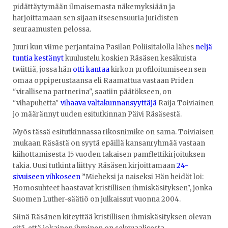
pidättäytymään ilmaisemasta näkemyksiään ja
harjoittamaan sen sijaan itsesensuuria juridisten
seuraamusten pelossa.
Juuri kun viime perjantaina Pasilan Poliisitalolla lähes
neljä
tuntia kestänyt
kuulustelu koskien Räsäsen kesäkuista
twiittiä, jossa hän
otti kantaa
kirkon profiloitumiseen sen
omaa oppiperustaansa eli Raamattua vastaan Priden
"virallisena partnerina", saatiin päätökseen, on
"vihapuhetta"
vihaava valtakunnansyyttäjä
Raija Toiviainen
jo määrännyt uuden esitutkinnan Päivi Räsäsestä.
Myös tässä esitutkinnassa rikosnimike on sama. Toiviaisen
mukaan Räsästä on syytä epäillä kansanryhmää vastaan
kiihottamisesta 15 vuoden takaisen pamflettikirjoituksen
takia. Uusi tutkinta liittyy Räsäsen kirjoittamaan
24-
sivuiseen vihkoseen
”Mieheksi ja naiseksi Hän heidät loi:
Homosuhteet haastavat kristillisen ihmiskäsityksen", jonka
Suomen Luther-säätiö on julkaissut vuonna 2004.
Siinä Räsänen kiteyttää kristillisen ihmiskäsityksen olevan