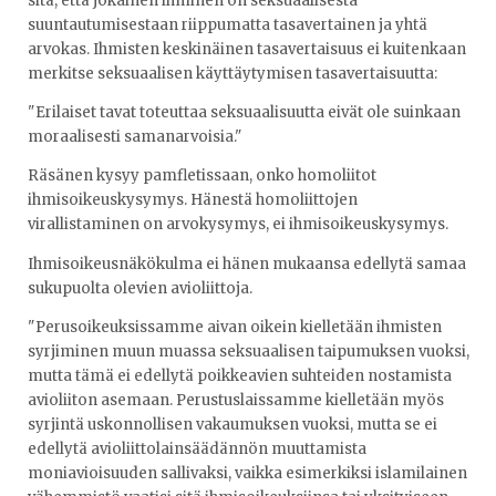
sitä, että jokainen ihminen on seksuaalisesta
suuntautumisestaan riippumatta tasavertainen ja yhtä
arvokas. Ihmisten keskinäinen tasavertaisuus ei kuitenkaan
merkitse seksuaalisen käyttäytymisen tasavertaisuutta:
"Erilaiset tavat toteuttaa seksuaalisuutta eivät ole suinkaan
moraalisesti samanarvoisia."
Räsänen kysyy pamfletissaan, onko homoliitot
ihmisoikeuskysymys. Hänestä homoliittojen
virallistaminen on arvokysymys, ei ihmisoikeuskysymys.
Ihmisoikeusnäkökulma ei hänen mukaansa edellytä samaa
sukupuolta olevien avioliittoja.
"Perusoikeuksissamme aivan oikein kielletään ihmisten
syrjiminen muun muassa seksuaalisen taipumuksen vuoksi,
mutta tämä ei edellytä poikkeavien suhteiden nostamista
avioliiton asemaan. Perustuslaissamme kielletään myös
syrjintä uskonnollisen vakaumuksen vuoksi, mutta se ei
edellytä avioliittolainsäädännön muuttamista
moniavioisuuden sallivaksi, vaikka esimerkiksi islamilainen