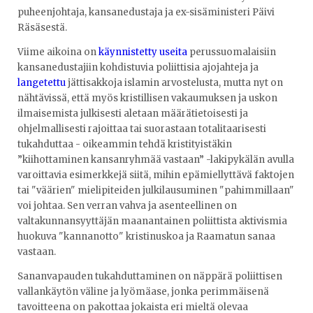
puheenjohtaja, kansanedustaja ja ex-sisäministeri Päivi
Räsäsestä.
Viime aikoina on
käynnistetty useita
perussuomalaisiin
kansanedustajiin kohdistuvia poliittisia ajojahteja ja
langetettu
jättisakkoja islamin arvostelusta, mutta nyt on
nähtävissä, että myös kristillisen vakaumuksen ja uskon
ilmaisemista julkisesti aletaan määrätietoisesti ja
ohjelmallisesti rajoittaa tai suorastaan totalitaarisesti
tukahduttaa - oikeammin tehdä kristityistäkin
”kiihottaminen kansanryhmää vastaan” -lakipykälän avulla
varoittavia esimerkkejä siitä, mihin epämiellyttävä faktojen
tai "väärien" mielipiteiden julkilausuminen "pahimmillaan"
voi johtaa. Sen verran vahva ja asenteellinen on
valtakunnansyyttäjän maanantainen poliittista aktivismia
huokuva "kannanotto" kristinuskoa ja Raamatun sanaa
vastaan.
Sananvapauden tukahduttaminen on näppärä poliittisen
vallankäytön väline ja lyömäase, jonka perimmäisenä
tavoitteena on pakottaa jokaista eri mieltä olevaa