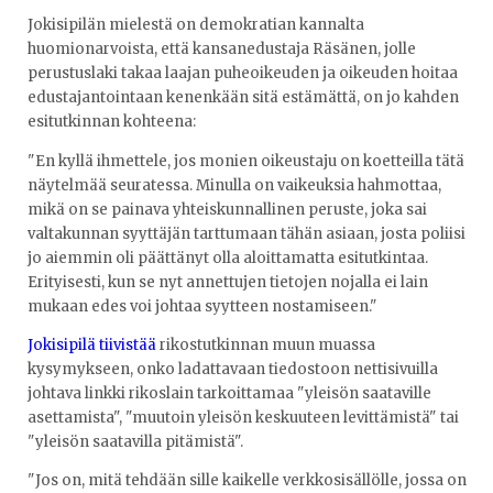
Jokisipilän mielestä on demokratian kannalta
huomionarvoista, että kansanedustaja Räsänen, jolle
perustuslaki takaa laajan puheoikeuden ja oikeuden hoitaa
edustajantointaan kenenkään sitä estämättä, on jo kahden
esitutkinnan kohteena:
"En kyllä ihmettele, jos monien oikeustaju on koetteilla tätä
näytelmää seuratessa. Minulla on vaikeuksia hahmottaa,
mikä on se painava yhteiskunnallinen peruste, joka sai
valtakunnan syyttäjän tarttumaan tähän asiaan, josta poliisi
jo aiemmin oli päättänyt olla aloittamatta esitutkintaa.
Erityisesti, kun se nyt annettujen tietojen nojalla ei lain
mukaan edes voi johtaa syytteen nostamiseen."
Jokisipilä tiivistää
rikostutkinnan muun muassa
kysymykseen, onko ladattavaan tiedostoon nettisivuilla
johtava linkki rikoslain tarkoittamaa "yleisön saataville
asettamista", "muutoin yleisön keskuuteen levittämistä" tai
"yleisön saatavilla pitämistä".
"Jos on, mitä tehdään sille kaikelle verkkosisällölle, jossa on