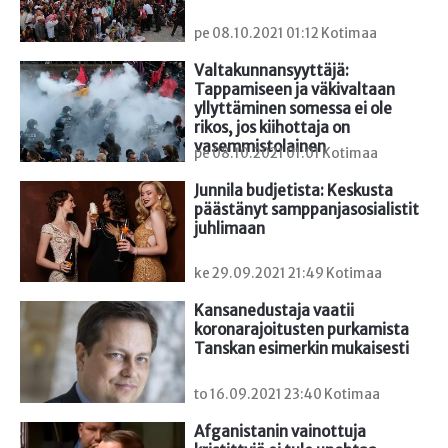
pe 08.10.2021 01:12 Kotimaa
Valtakunnansyyttäjä: 
Tappamiseen ja väkivaltaan 
yllyttäminen somessa ei ole 
rikos, jos kiihottaja on 
vasemmistolainen
pe 08.10.2021 01:01 Kotimaa
Junnila budjetista: Keskusta 
päästänyt samppanjasosialistit 
juhlimaan
ke 29.09.2021 21:49 Kotimaa
Kansanedustaja vaatii 
koronarajoitusten purkamista 
Tanskan esimerkin mukaisesti
to 16.09.2021 23:40 Kotimaa
Afganistanin vainottuja 