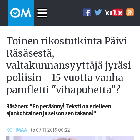
Toinen rikostutkinta Päivi
Räsäsestä,
valtakunnansyyttäjä jyräsi
poliisin - 15 vuotta vanha
pamfletti "vihapuhetta"?
Räsänen: "En peräänny! Teksti on edelleen
ajankohtainen ja seison sen takana!"
KOTIMAA
to 07.11.2019 00:22