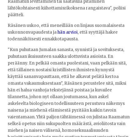
Raamatun levittäminen tai saatavilla pitäminen
lähtökohtaisesti kiihottamisrikoksena rangaistava", poliisi
päätteli.
Räsänen uskoo, että meneillään on linjaus suomalaisesta
uskonnonvapaudesta ja
hän arvioi
, että syyttäjä hakee
todennäköisesti ennakkotapausta.
"Kun puhutaan Jumalan sanasta, synnistä ja sovituksesta,
puhutaan ikuisuuteen saakka ulottuvista asioista. En
peräänny. En pelkää omasta puolestani, vaan pelkään sitä,
että tällainen nostaisi kristillisten ihmisten kynnystä
käyttää sananvapauttaan, että he alkavat pelätä kertoa
omasta vakaumuksestaan", Räsänen perustelee sitä, miksi
hän ei halua vanhoja tekstejänsä poistaa ja kuvailee
tilannetta, johon nyt ollaan joutumassa, kun askel
askeleelta biologiseen todellisuuteen perustuva näkemys
naisena ja miehenä elämisestä pyritään kaikin tavoin
vaientamaan. Yhtä paljon tähtäimessä on julistaa Raamatun
selkeä opetus niin sukupuolten määrästä, avioliitosta vain
miehen ja naisen välisenä, homoseksuaalisuuden