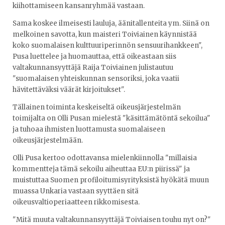
kiihottamiseen kansanryhmää vastaan.
Sama koskee ilmeisesti lauluja, äänitallenteita ym. Siinä on
melkoinen savotta, kun maisteri Toiviainen käynnistää
koko suomalaisen kulttuuriperinnön sensuurihankkeen",
Pusa luettelee ja huomauttaa, että oikeastaan siis
valtakunnansyyttäjä Raija Toiviainen julistautuu
"suomalaisen yhteiskunnan sensoriksi, joka vaatii
hävitettäväksi väärät kirjoitukset".
Tällainen toiminta keskeiseltä oikeusjärjestelmän
toimijalta on Olli Pusan mielestä "käsittämätöntä sekoilua"
ja tuhoaa ihmisten luottamusta suomalaiseen
oikeusjärjestelmään.
Olli Pusa kertoo odottavansa mielenkiinnolla "millaisia
kommentteja tämä sekoilu aiheuttaa EU:n piirissä" ja
muistuttaa Suomen profiloitumisyrityksistä hyökätä muun
muassa Unkaria vastaan syyttäen sitä
oikeusvaltioperiaatteen rikkomisesta.
"Mitä muuta valtakunnansyyttäjä Toiviaisen touhu nyt on?"