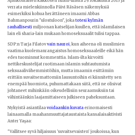
Ajankohtaisen kakkosen Islam-illasta 29. lokakuuta 2013 ja
verrata mielenkiinnolla Päivi Räsäsen näkemyksiä
esimerkiksi kohua herättäneen imaami Abbas
Bahmanpourin "ulostuloon", joka
totesi kylmän
rauhallisesti
miljoonan katselijan kuullen, että islamilaisen
lain eli sharia-lain mukaan homoseksuaalit tulisi tappaa.
SDP:n Tarja Filatov
vain nauroi
, kun aiheena oli muslimien
vaatima kuolemanrangaistus homoseksuaaleille eikä hän
edes tuominnut kommenttia. Islam-ilta kirvoitti
nettikeskustelijat ruotimaan islamin suhtautumista
seksuaalivähemmistöihin, mutta imaamin esittämiin
erittäin suvaitsemattomiin lausuntoihin ei kiinnitetty sen
enempää huomiota, puhumattakaan siitä, että ne olisivat
johtaneet mihinkään oikeudellisiin seuraamuksiin tai
vähintäänkin laajamittaiseen julkiseen paheksuntaan.
Nykyistä asiantilaa
voidaankin kuvata
erinomaisesti
lainaamalla maahanmuuttajataustaista kansalaisaktivisti
Anter Yaşaa:
"Vallitsee syvä hiljaisuus 'suvaitsevaisten' joukoissa, kun