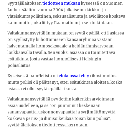
Syyttäjälaitoksen
tiedotteen mukaan
kyseessä on Suomen
Luther-säätiön vuonna 2004 julkaisema kirkko- ja
yhteiskuntapoliittinen, seksuaalisuutta ja avioliittoa koskeva
kannanotto, joka liittyy Raamattuun ja sen tulkintaan.
Valtakunnansyyttäjän mukaan on syytä epäillä, että asiassa
on syyllistytty kiihottamiseen kansanryhmää vastaan
halventamalla homoseksuaaleja heidän ihmisarvoaan
loukkaavalla tavalla. Sen vuoksi asiassa on toimitettava
esitutkinta, josta vastaa luonnollisesti Helsingin
poliisilaitos.
Kyseisestä pamfletista oli
elokuussa tehty
rikosilmoitus,
mutta poliisi oli päättänyt, ettei esitutkintaa aloiteta, koska
asiassa ei ollut syytä epäillä rikosta.
Valtakunnansyyttäjää pyydettiin kuitenkin arvioimaan
asiaa uudelleen, ja se "on punninnut keskenään
sananvapautta, uskonnonvapautta ja syrjimättömyyttä
koskevia perus- ja ihmisoikeuksia toisin kuin poliisi",
syyttäjälaitoksen tiedotteessa kerrotaan.