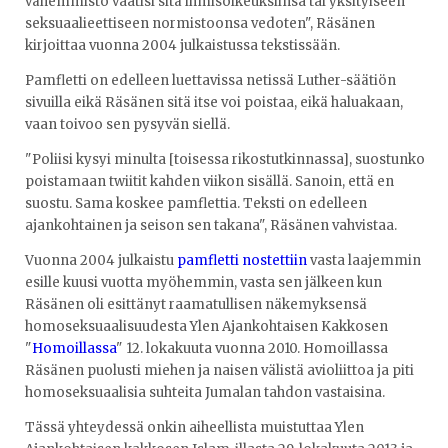
vähemmistö vaatisi sitä ihmisoikeuksiinsa tai yksityiseen
seksuaalieettiseen normistoonsa vedoten", Räsänen
kirjoittaa vuonna 2004 julkaistussa tekstissään.
Pamfletti on edelleen luettavissa netissä Luther-säätiön
sivuilla eikä Räsänen sitä itse voi poistaa, eikä haluakaan,
vaan toivoo sen pysyvän siellä.
"Poliisi kysyi minulta [toisessa rikostutkinnassa], suostunko
poistamaan twiitit kahden viikon sisällä. Sanoin, että en
suostu. Sama koskee pamflettia. Teksti on edelleen
ajankohtainen ja seison sen takana", Räsänen vahvistaa.
Vuonna 2004 julkaistu
pamfletti nostettiin
vasta laajemmin
esille kuusi vuotta myöhemmin, vasta sen jälkeen kun
Räsänen oli esittänyt raamatullisen näkemyksensä
homoseksuaalisuudesta Ylen Ajankohtaisen Kakkosen
"
Homoillassa
" 12. lokakuuta vuonna 2010. Homoillassa
Räsänen puolusti miehen ja naisen välistä avioliittoa ja piti
homoseksuaalisia suhteita Jumalan tahdon vastaisina.
Tässä yhteydessä onkin aiheellista muistuttaa Ylen