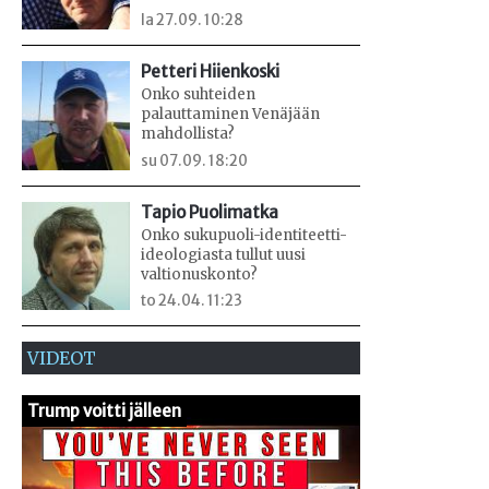
la 27.09. 10:28
Petteri Hiienkoski
Onko suhteiden
palauttaminen Venäjään
mahdollista?
su 07.09. 18:20
Tapio Puolimatka
Onko sukupuoli-identiteetti-
ideologiasta tullut uusi
valtionuskonto?
to 24.04. 11:23
VIDEOT
Trump voitti jälleen