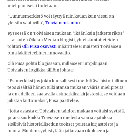
mielipuolisesti todetaan.
"Tunnusmerkistö voi täyttyä niin kauan kuin viesti on
yleisön saatavilla",
Toiviainen sanoo
.
Kyseessä on Toiviaisen mukaan "ikään kuin jatkettu rikos"
- tai kuten Oikean Median blogisti, yhteiskuntatieteiden
tohtori
Olli Pusa osuvasti
määrittelee: maisteri Toiviaisen
oma lakitieteellinen innovaatio.
Olli Pusa pohtii blogissaan, millaiseen umpikujaan
Toiviaisen logiikka tällöin johtaa:
"Esimerkiksi jos jokin kansallisesti merkittävä historiallinen
teos sisältää hänen tulkintansa mukaan vääriä mielipiteitä
ja on edelleen saatavilla esimerkiksi kirjastosta, se voidaan
julistaa laittomaksi", Pusa päättelee.
"Jotta asiasta ei Toiviaisen tahdon mukaan voitaisi syyttää,
pitäisi siis kaikki Toiviaisen mielestä vääriä ajatuksia
sisältävät historiallisetkin teokset poistaa kirjastoista ja
tuhota. Muuten syyllistytään jatkuvaan rikokseen ja