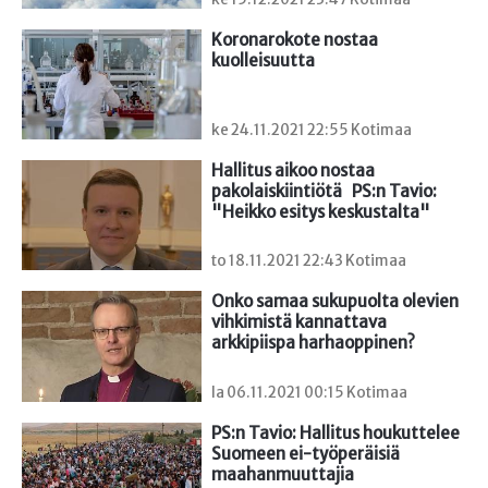
Koronarokote nostaa 
kuolleisuutta
ke 24.11.2021 22:55 Kotimaa
Hallitus aikoo nostaa 
pakolaiskiintiötä   PS:n Tavio: 
"Heikko esitys keskustalta"
to 18.11.2021 22:43 Kotimaa
Onko samaa sukupuolta olevien 
vihkimistä kannattava

arkkipiispa harhaoppinen?
la 06.11.2021 00:15 Kotimaa
PS:n Tavio: Hallitus houkuttelee 
Suomeen ei-työperäisiä 
maahanmuuttajia