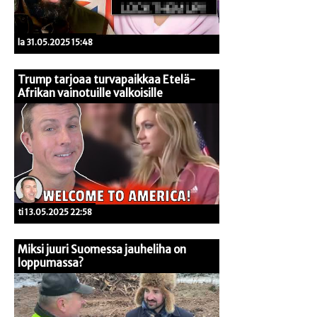
la 31.05.2025 15:48
Trump tarjoaa turvapaikkaa Etelä-
Afrikan vainotuille valkoisille
ti 13.05.2025 22:58
Miksi juuri Suomessa jauheliha on
loppumassa?