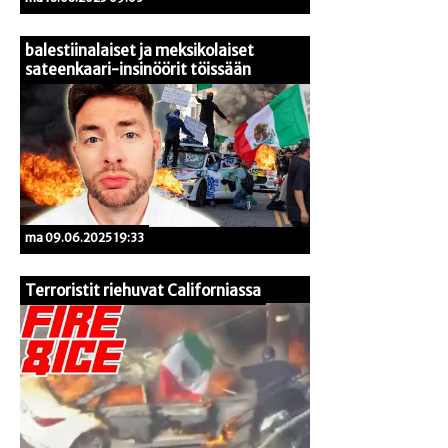
balestiinalaiset ja meksikolaiset
sateenkaari-insinöörit töissään
ma 09.06.2025 19:33
Terroristit riehuvat Californiassa