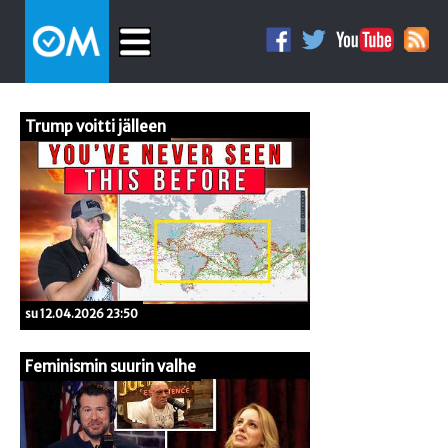
Trump voitti jälleen
su 12.04.2026 23:50
Feminismin suurin valhe