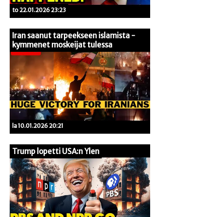
to 22.01.2026 23:23
Iran saanut tarpeekseen islamista -
kymmenet moskeijat tulessa
la 10.01.2026 20:21
Trump lopetti USA:n Ylen