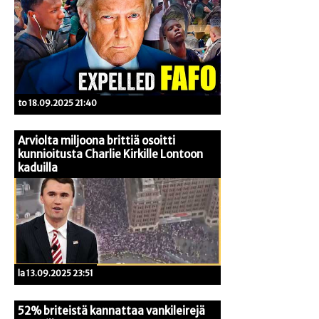
to 18.09.2025 21:40
Arviolta miljoona brittiä osoitti
kunnioitusta Charlie Kirkille Lontoon
kaduilla
la 13.09.2025 23:51
52% briteistä kannattaa vankileirejä