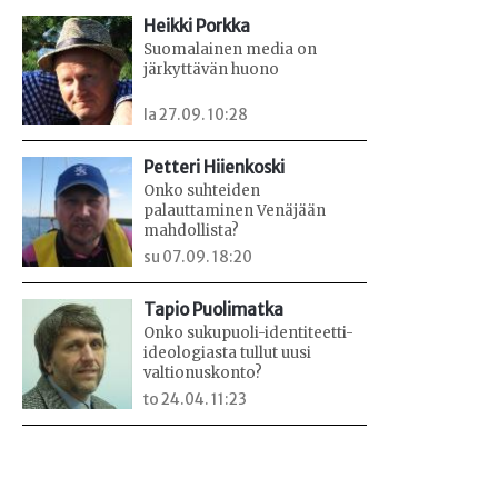
Heikki Porkka
Suomalainen media on
järkyttävän huono
la 27.09. 10:28
Petteri Hiienkoski
Onko suhteiden
palauttaminen Venäjään
mahdollista?
su 07.09. 18:20
Tapio Puolimatka
Onko sukupuoli-identiteetti-
ideologiasta tullut uusi
valtionuskonto?
to 24.04. 11:23