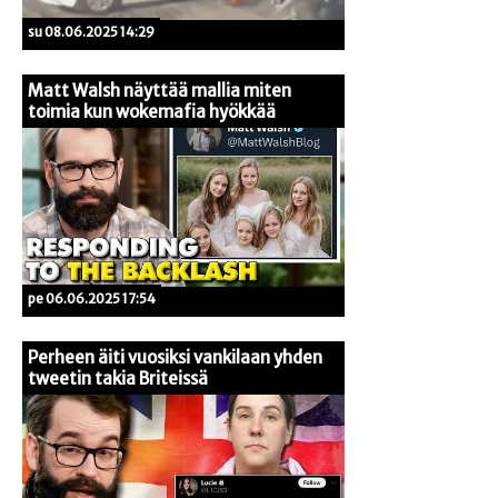
su 08.06.2025 14:29
Matt Walsh näyttää mallia miten
toimia kun wokemafia hyökkää
pe 06.06.2025 17:54
Perheen äiti vuosiksi vankilaan yhden
tweetin takia Briteissä