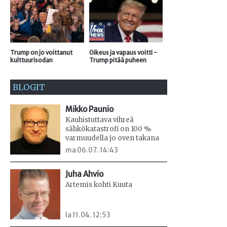
Trump on jo voittanut
Oikeus ja vapaus voitti -
kulttuurisodan
Trump pitää puheen
BLOGIT
Mikko Paunio
Kauhistuttava vihreä
sähkökatastrofi on 100 %
varmuudella jo oven takana
ma 06.07. 14:43
Juha Ahvio
Artemis kohti Kuuta
la 11.04. 12:53