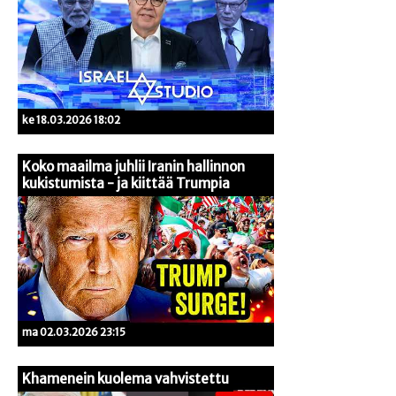
ke 18.03.2026 18:02
Koko maailma juhlii Iranin hallinnon
kukistumista - ja kiittää Trumpia
ma 02.03.2026 23:15
Khamenein kuolema vahvistettu