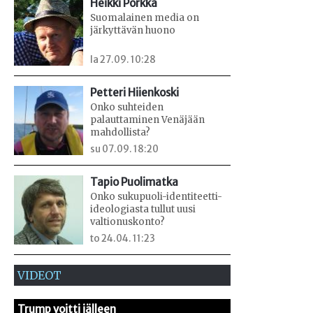
Heikki Porkka
Suomalainen media on
järkyttävän huono
la 27.09. 10:28
Petteri Hiienkoski
Onko suhteiden
palauttaminen Venäjään
mahdollista?
su 07.09. 18:20
Tapio Puolimatka
Onko sukupuoli-identiteetti-
ideologiasta tullut uusi
valtionuskonto?
to 24.04. 11:23
VIDEOT
Trump voitti jälleen