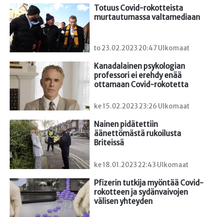
Totuus Covid-rokotteista 
murtautumassa valtamediaan
to 23.02.2023 20:47 Ulkomaat
Kanadalainen psykologian 
professori ei erehdy enää 
ottamaan Covid-rokotetta
ke 15.02.2023 23:26 Ulkomaat
Nainen pidätettiin 
äänettömästä rukoilusta 
Briteissä
ke 18.01.2023 22:43 Ulkomaat
Pfizerin tutkija myöntää Covid-
rokotteen ja sydänvaivojen 
välisen yhteyden