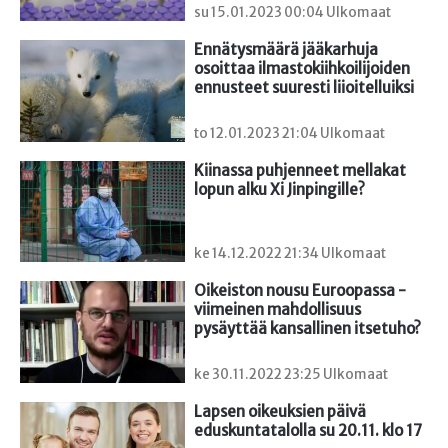
su 15.01.2023 00:04 Ulkomaat
Ennätysmäärä jääkarhuja 
osoittaa ilmastokiihkoilijoiden 
ennusteet suuresti liioitelluiksi
to 12.01.2023 21:04 Ulkomaat
Kiinassa puhjenneet mellakat 
lopun alku Xi Jinpingille?
ke 14.12.2022 21:34 Ulkomaat
Oikeiston nousu Euroopassa - 
viimeinen mahdollisuus 
pysäyttää kansallinen itsetuho?
ke 30.11.2022 23:25 Ulkomaat
Lapsen oikeuksien päivä 
eduskuntatalolla su 20.11. klo 17