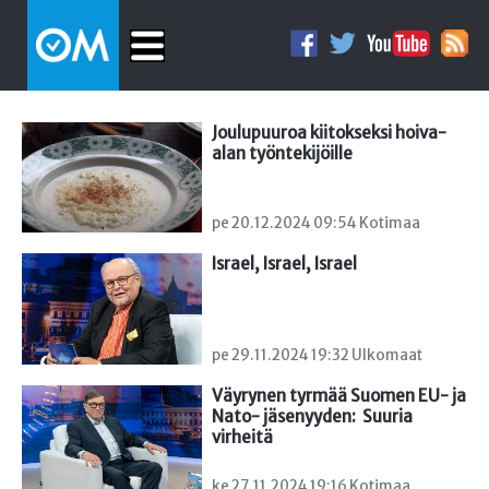
Joulupuuroa kiitokseksi hoiva-
alan työntekijöille
pe 20.12.2024 09:54 Kotimaa
Israel, Israel, Israel
pe 29.11.2024 19:32 Ulkomaat
Väyrynen tyrmää Suomen EU- ja 
Nato- jäsenyyden:  Suuria 
virheitä
ke 27.11.2024 19:16 Kotimaa