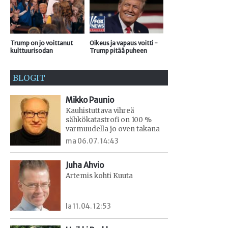
Trump on jo voittanut
Oikeus ja vapaus voitti -
kulttuurisodan
Trump pitää puheen
BLOGIT
Mikko Paunio
Kauhistuttava vihreä
sähkökatastrofi on 100 %
varmuudella jo oven takana
ma 06.07. 14:43
Juha Ahvio
Artemis kohti Kuuta
la 11.04. 12:53