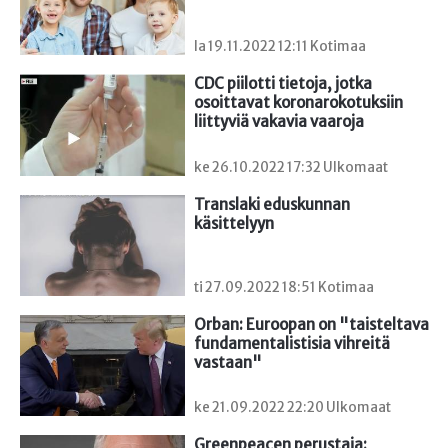
la 19.11.2022 12:11 Kotimaa
CDC piilotti tietoja, jotka 
osoittavat koronarokotuksiin 
liittyviä vakavia vaaroja
ke 26.10.2022 17:32 Ulkomaat
Translaki eduskunnan 
käsittelyyn
ti 27.09.2022 18:51 Kotimaa
Orban: Euroopan on "taisteltava 
fundamentalistisia vihreitä 
vastaan"
ke 21.09.2022 22:20 Ulkomaat
Greenpeacen perustaja: 