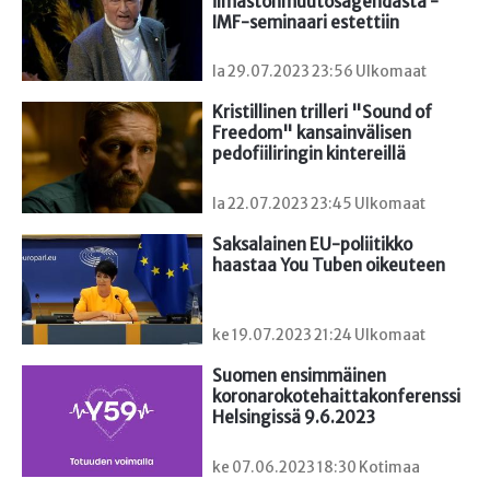
ilmastonmuutosagendasta - 
IMF-seminaari estettiin
la 29.07.2023 23:56 Ulkomaat
Kristillinen trilleri "Sound of 
Freedom" kansainvälisen 
pedofiiliringin kintereillä
la 22.07.2023 23:45 Ulkomaat
Saksalainen EU-poliitikko 
haastaa You Tuben oikeuteen
ke 19.07.2023 21:24 Ulkomaat
Suomen ensimmäinen

koronarokotehaittakonferenssi 
Helsingissä 9.6.2023
ke 07.06.2023 18:30 Kotimaa