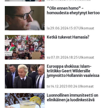
"Olin ennen homo" - 
homoudesta eheytynyt kertoo
la 29.06.2024 15:07 Ulkomaat
Ketkä tukevat Hamasia?
su 07.01.2024 18:25 Ulkomaat
Eurooppa shokissa: Islam-
kriitikko Geert Wildersille 
jymyvoitto Hollannin vaaleissa
to 14.12.2023 00:24 Ulkomaat
Luonnollinen immuniteetti on 
elinikäinen ja luodinkestävä