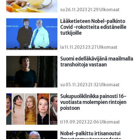
su 26.11.2023 21:29 Ulkomaat
Lääketieteen Nobel-palkinto 
Covid -rokotteita edistäneille 
tutkijoille
la 11.11.2023 23:27 Ulkomaat
Suomi edelläkävijänä maailmalla 
transhoitoja vastaan
su 05.11.2023 21:32 Ulkomaat
Sukupuoliklinikka painosti 16-
vuotiasta molempien rintojen 
poistoon
ti 19.09.2023 22:06 Ulkomaat
Nobel-palkittu irtisanoutui 