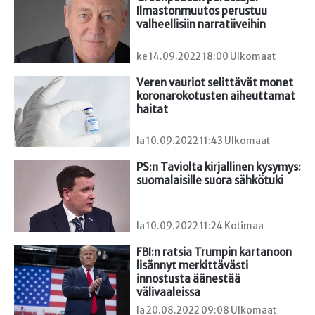
Ilmastonmuutos perustuu 
valheellisiin narratiiveihin
ke 14.09.2022 18:00 Ulkomaat
Veren vauriot selittävät monet 
koronarokotusten aiheuttamat 
haitat
la 10.09.2022 11:43 Ulkomaat
PS:n Taviolta kirjallinen kysymys: 
suomalaisille suora sähkötuki
la 10.09.2022 11:24 Kotimaa
FBI:n ratsia Trumpin kartanoon 
lisännyt merkittävästi 
innostusta äänestää 
välivaaleissa
la 20.08.2022 09:08 Ulkomaat