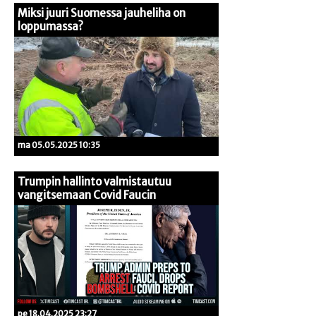
Miksi juuri Suomessa jauheliha on
loppumassa?
ma 05.05.2025 10:35
Trumpin hallinto valmistautuu
vangitsemaan Covid Faucin
pe 18.04.2025 23:27