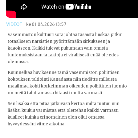
VIDEOT
ke 01.04.2026 13:57
Vasemmiston kulttuurisota johtaa tasaista luiskaa pitkin
totaaliseen narsistien pyörittämään sirkukseen ja
kaaokseen. Kaikki tulevat puhumaan vain omista
tuntemuksistaan ja faktoja ei virallisesti enää ole edes
olemassa.
Kuunnelkaa huviksenne tämä vasemmiston poliittisen
kokouksen taltiointi Kanadasta niin tiedätte millaista
maailmaa kohti korkeimman oikeuden poliittinen tuomio
on meitä taluttamassa hitaasti mutta varmasti.
Sen lisäksi että pitää jatkuvasti kertoa miltä tuntuu niin
lisäksi kuuluu varmistaa että olettehan kaikki varmasti
kuulleet kuinka erinomainen olen ollut omassa
hyvyydessäni viime aikoina.