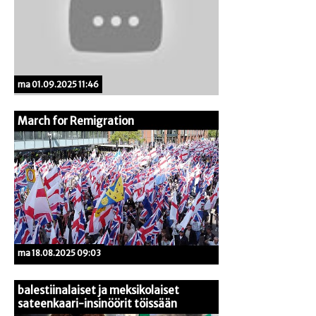
ma 01.09.2025 11:46
March for Remigration
ma 18.08.2025 09:03
balestiinalaiset ja meksikolaiset
sateenkaari-insinöörit töissään