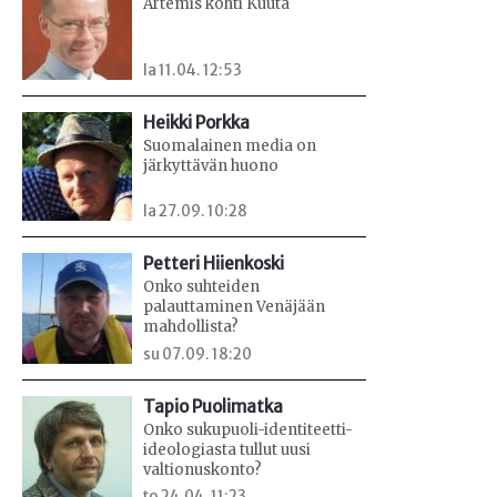
Artemis kohti Kuuta
la 11.04. 12:53
Heikki Porkka
Suomalainen media on
järkyttävän huono
la 27.09. 10:28
Petteri Hiienkoski
Onko suhteiden
palauttaminen Venäjään
mahdollista?
su 07.09. 18:20
Tapio Puolimatka
Onko sukupuoli-identiteetti-
ideologiasta tullut uusi
valtionuskonto?
to 24.04. 11:23