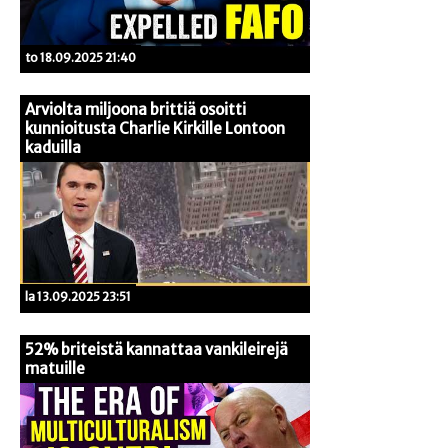
to 18.09.2025 21:40
Arviolta miljoona brittiä osoitti
kunnioitusta Charlie Kirkille Lontoon
kaduilla
la 13.09.2025 23:51
52% briteistä kannattaa vankileirejä
matuille