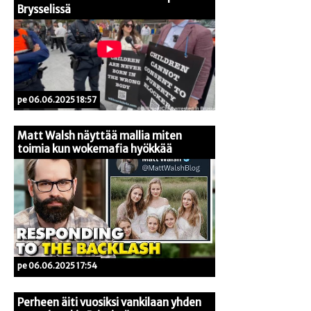
Brysselissä
pe 06.06.2025 18:57
Matt Walsh näyttää mallia miten
toimia kun wokemafia hyökkää
pe 06.06.2025 17:54
Perheen äiti vuosiksi vankilaan yhden