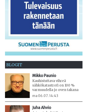
BLOGIT
Mikko Paunio
Kauhistuttava vihreä
sähkökatastrofi on 100 %
varmuudella jo oven takana
ma 06.07. 14:43
Juha Ahvio