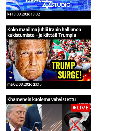
ke 18.03.2026 18:02
Koko maailma juhlii Iranin hallinnon
kukistumista - ja kiittää Trumpia
ma 02.03.2026 23:15
Khamenein kuolema vahvistettu