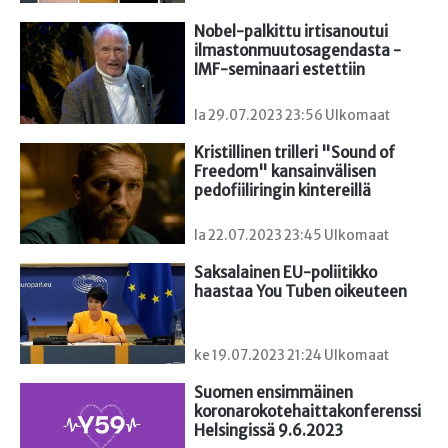
Nobel-palkittu irtisanoutui 
ilmastonmuutosagendasta - 
IMF-seminaari estettiin
la 29.07.2023 23:56 Ulkomaat
Kristillinen trilleri "Sound of 
Freedom" kansainvälisen 
pedofiiliringin kintereillä
la 22.07.2023 23:45 Ulkomaat
Saksalainen EU-poliitikko 
haastaa You Tuben oikeuteen
ke 19.07.2023 21:24 Ulkomaat
Suomen ensimmäinen

koronarokotehaittakonferenssi 
Helsingissä 9.6.2023