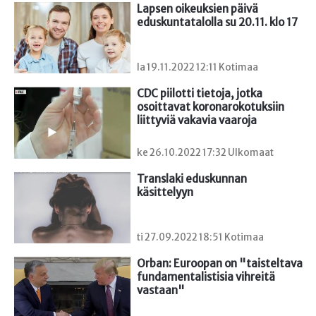
Lapsen oikeuksien päivä 
eduskuntatalolla su 20.11. klo 17
la 19.11.2022 12:11 Kotimaa
CDC piilotti tietoja, jotka 
osoittavat koronarokotuksiin 
liittyviä vakavia vaaroja
ke 26.10.2022 17:32 Ulkomaat
Translaki eduskunnan 
käsittelyyn
ti 27.09.2022 18:51 Kotimaa
Orban: Euroopan on "taisteltava 
fundamentalistisia vihreitä 
vastaan"