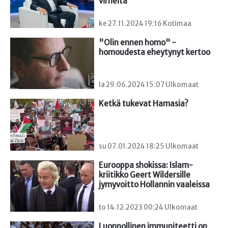
virheitä
ke 27.11.2024 19:16 Kotimaa
"Olin ennen homo" - 
homoudesta eheytynyt kertoo
la 29.06.2024 15:07 Ulkomaat
Ketkä tukevat Hamasia?
su 07.01.2024 18:25 Ulkomaat
Eurooppa shokissa: Islam-
kriitikko Geert Wildersille 
jymyvoitto Hollannin vaaleissa
to 14.12.2023 00:24 Ulkomaat
Luonnollinen immuniteetti on 