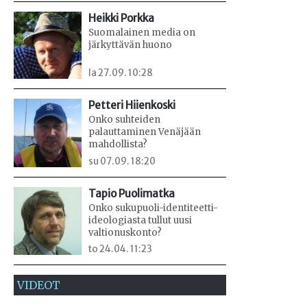
Heikki Porkka
Suomalainen media on
järkyttävän huono
la 27.09. 10:28
Petteri Hiienkoski
Onko suhteiden
palauttaminen Venäjään
mahdollista?
su 07.09. 18:20
Tapio Puolimatka
Onko sukupuoli-identiteetti-
ideologiasta tullut uusi
valtionuskonto?
to 24.04. 11:23
VIDEOT