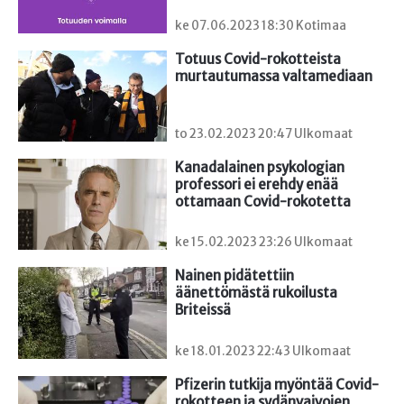
ke 07.06.2023 18:30 Kotimaa
Totuus Covid-rokotteista 
murtautumassa valtamediaan
to 23.02.2023 20:47 Ulkomaat
Kanadalainen psykologian 
professori ei erehdy enää 
ottamaan Covid-rokotetta
ke 15.02.2023 23:26 Ulkomaat
Nainen pidätettiin 
äänettömästä rukoilusta 
Briteissä
ke 18.01.2023 22:43 Ulkomaat
Pfizerin tutkija myöntää Covid-
rokotteen ja sydänvaivojen 