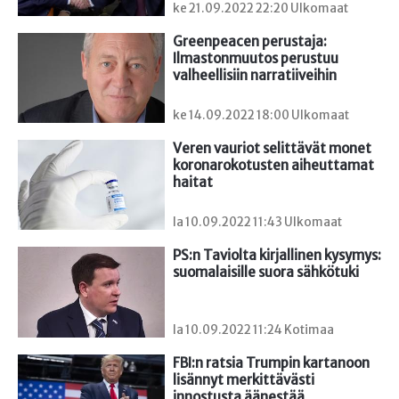
ke 21.09.2022 22:20 Ulkomaat
Greenpeacen perustaja: 
Ilmastonmuutos perustuu 
valheellisiin narratiiveihin
ke 14.09.2022 18:00 Ulkomaat
Veren vauriot selittävät monet 
koronarokotusten aiheuttamat 
haitat
la 10.09.2022 11:43 Ulkomaat
PS:n Taviolta kirjallinen kysymys: 
suomalaisille suora sähkötuki
la 10.09.2022 11:24 Kotimaa
FBI:n ratsia Trumpin kartanoon 
lisännyt merkittävästi 
innostusta äänestää 