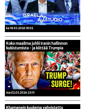
ke 18.03.2026 18:02
Koko maailma juhlii Iranin hallinnon
kukistumista - ja kiittää Trumpia
ma 02.03.2026 23:15
Khamenein kuolema vahvistettu