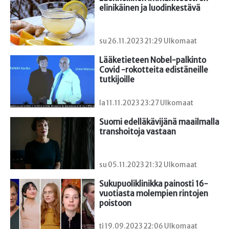
elinikäinen ja luodinkestävä
su 26.11.2023 21:29 Ulkomaat
Lääketieteen Nobel-palkinto 
Covid -rokotteita edistäneille 
tutkijoille
la 11.11.2023 23:27 Ulkomaat
Suomi edelläkävijänä maailmalla 
transhoitoja vastaan
su 05.11.2023 21:32 Ulkomaat
Sukupuoliklinikka painosti 16-
vuotiasta molempien rintojen 
poistoon
ti 19.09.2023 22:06 Ulkomaat