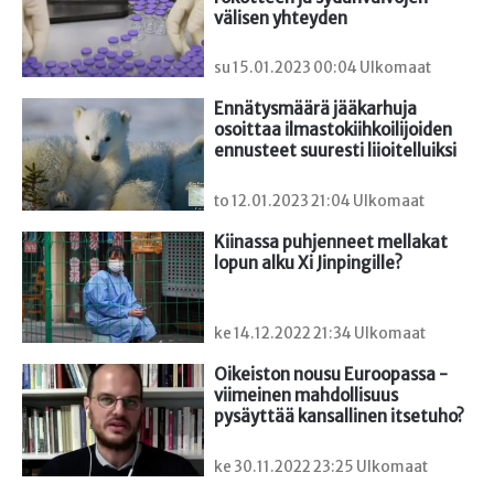
välisen yhteyden
su 15.01.2023 00:04 Ulkomaat
Ennätysmäärä jääkarhuja 
osoittaa ilmastokiihkoilijoiden 
ennusteet suuresti liioitelluiksi
to 12.01.2023 21:04 Ulkomaat
Kiinassa puhjenneet mellakat 
lopun alku Xi Jinpingille?
ke 14.12.2022 21:34 Ulkomaat
Oikeiston nousu Euroopassa - 
viimeinen mahdollisuus 
pysäyttää kansallinen itsetuho?
ke 30.11.2022 23:25 Ulkomaat