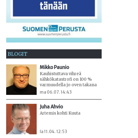
BLOGIT
Mikko Paunio
Kauhistuttava vihreä
sähkökatastrofi on 100 %
varmuudella jo oven takana
ma 06.07. 14:43
Juha Ahvio
Artemis kohti Kuuta
la 11.04. 12:53