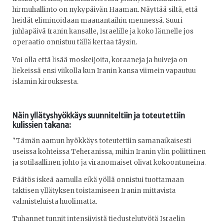
hirmuhallinto on nykypäivän Haaman. Näyttää siltä, että
heidät eliminoidaan maanantaihin mennessä. Suuri
juhlapäivä Iranin kansalle, Israelille ja koko lännelle jos
operaatio onnistuu tällä kertaa täysin.
Voi olla että lisää moskeijoita, koraaneja ja huiveja on
liekeissä ensi viikolla kun Iranin kansa viimein vapautuu
islamin kirouksesta.
Näin yllätyshyökkäys suunniteltiin ja toteutettiin
kulissien takana:
"Tämän aamun hyökkäys toteutettiin samanaikaisesti
useissa kohteissa Teheranissa, mihin Iranin ylin poliittinen
ja sotilaallinen johto ja viranomaiset olivat kokoontuneina.
Päätös iskeä aamulla eikä yöllä onnistui tuottamaan
taktisen yllätyksen toistamiseen Iranin mittavista
valmisteluista huolimatta.
Tuhannet tunnit intensiivistä tiedustelutyötä Israelin