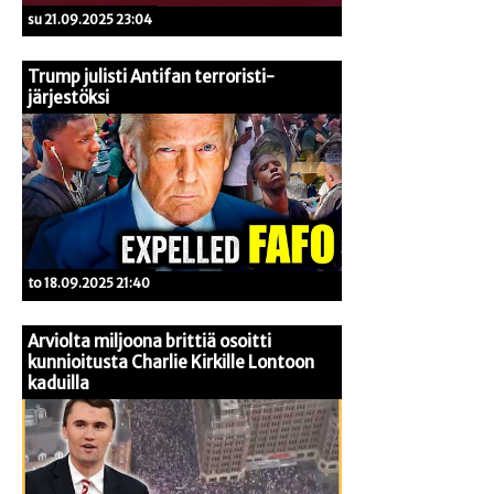
su 21.09.2025 23:04
Trump julisti Antifan terroristi-
järjestöksi
to 18.09.2025 21:40
Arviolta miljoona brittiä osoitti
kunnioitusta Charlie Kirkille Lontoon
kaduilla