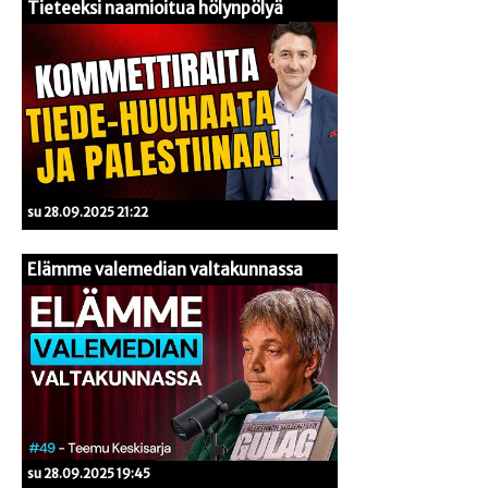
Tieteeksi naamioitua hölynpölyä
su 28.09.2025 21:22
Elämme valemedian valtakunnassa
su 28.09.2025 19:45