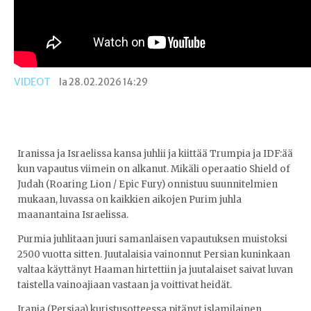
VIDEOT
la 28.02.2026 14:29
Iranissa ja Israelissa kansa juhlii ja kiittää Trumpia ja IDF:ää
kun vapautus viimein on alkanut. Mikäli operaatio Shield of
Judah (Roaring Lion / Epic Fury) onnistuu suunnitelmien
mukaan, luvassa on kaikkien aikojen Purim juhla
maanantaina Israelissa.
Purmia juhlitaan juuri samanlaisen vapautuksen muistoksi
2500 vuotta sitten. Juutalaisia vainonnut Persian kuninkaan
valtaa käyttänyt Haaman hirtettiin ja juutalaiset saivat luvan
taistella vainoajiaan vastaan ja voittivat heidät.
Irania (Persiaa) kuristusotteessa pitänyt islamilainen