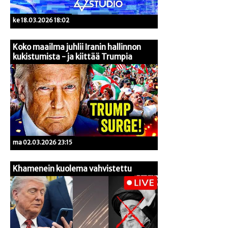
ke 18.03.2026 18:02
Koko maailma juhlii Iranin hallinnon
kukistumista - ja kiittää Trumpia
ma 02.03.2026 23:15
Khamenein kuolema vahvistettu