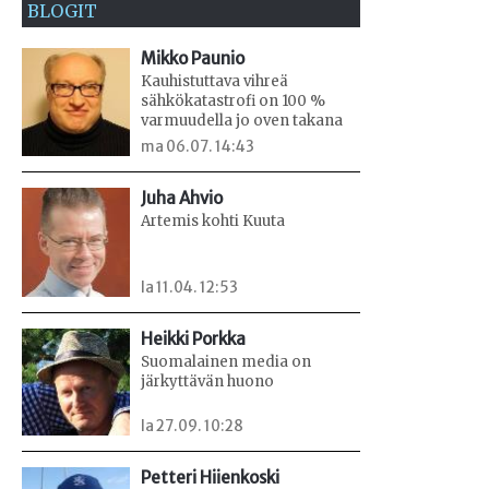
BLOGIT
Mikko Paunio
Kauhistuttava vihreä
sähkökatastrofi on 100 %
varmuudella jo oven takana
ma 06.07. 14:43
Juha Ahvio
Artemis kohti Kuuta
la 11.04. 12:53
Heikki Porkka
Suomalainen media on
järkyttävän huono
la 27.09. 10:28
Petteri Hiienkoski