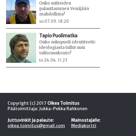
Onko suhteiden
palauttaminen Venäjään
mahdollista?
su 07.09. 18:20
Tapio Puolimatka
Onko sukupuoli-identiteetti-
ideologiasta tullut uusi
valtionuskonto?
to 24.04. 11:23
Copyright (c) 2017
Oikea Toimitus
Päätoimittaja: Jukka-Pekka Rahkonen
Juttuvinkit ja palaute:
Mainostajalle:
oikea.toimitus@gmail.com
Mediakortti