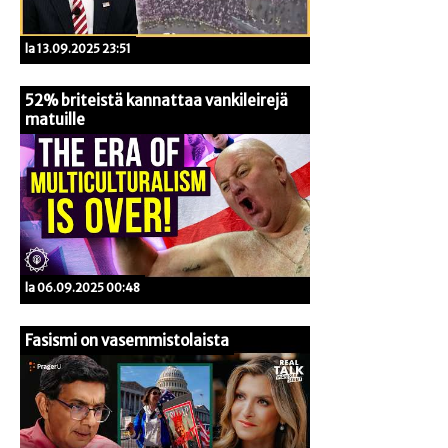
la 13.09.2025 23:51
52% briteistä kannattaa vankileirejä
matuille
la 06.09.2025 00:48
Fasismi on vasemmistolaista