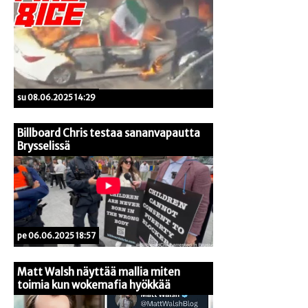
su 08.06.2025 14:29
Billboard Chris testaa sananvapautta
Brysselissä
pe 06.06.2025 18:57
Matt Walsh näyttää mallia miten
toimia kun wokemafia hyökkää