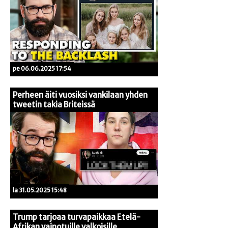
pe 06.06.2025 17:54
Perheen äiti vuosiksi vankilaan yhden
tweetin takia Briteissä
la 31.05.2025 15:48
Trump tarjoaa turvapaikkaa Etelä-
Afrikan vainotuille valkoisille