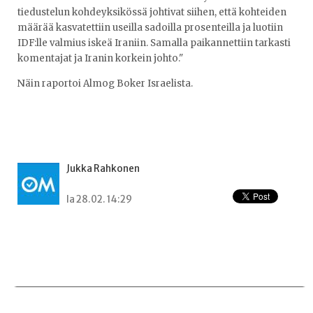
tiedustelun kohdeyksikössä johtivat siihen, että kohteiden
määrää kasvatettiin useilla sadoilla prosenteilla ja luotiin
IDF:lle valmius iskeä Iraniin. Samalla paikannettiin tarkasti
komentajat ja Iranin korkein johto."
Näin raportoi Almog Boker Israelista.
Jukka Rahkonen
la 28.02. 14:29