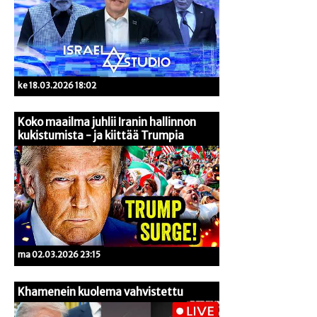
ke 18.03.2026 18:02
Koko maailma juhlii Iranin hallinnon
kukistumista - ja kiittää Trumpia
ma 02.03.2026 23:15
Khamenein kuolema vahvistettu