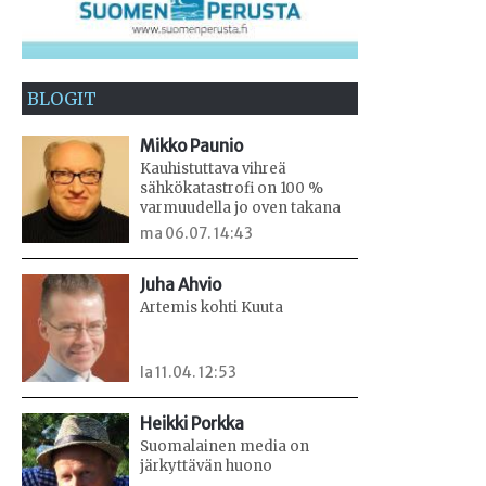
BLOGIT
Mikko Paunio
Kauhistuttava vihreä
sähkökatastrofi on 100 %
varmuudella jo oven takana
ma 06.07. 14:43
Juha Ahvio
Artemis kohti Kuuta
la 11.04. 12:53
Heikki Porkka
Suomalainen media on
järkyttävän huono