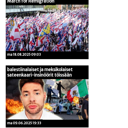
March for Remigration
ma 18.08.2025 09:03
balestiinalaiset ja meksikolaiset
sateenkaari-insinöörit töissään
ma 09.06.2025 19:33