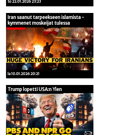
to 22.01.2026 23:23
Iran saanut tarpeekseen islamista -
kymmenet moskeijat tulessa
la 10.01.2026 20:21
Trump lopetti USA:n Ylen