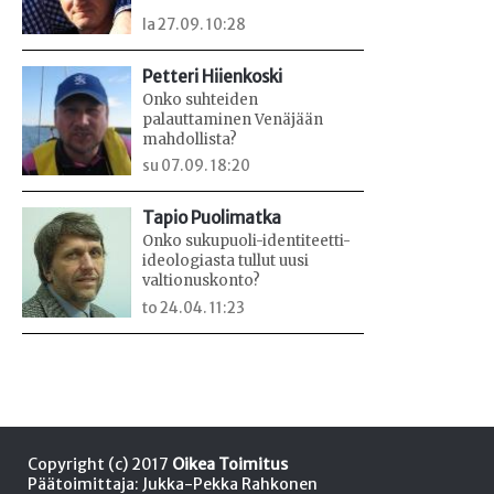
la 27.09. 10:28
Petteri Hiienkoski
Onko suhteiden
palauttaminen Venäjään
mahdollista?
su 07.09. 18:20
Tapio Puolimatka
Onko sukupuoli-identiteetti-
ideologiasta tullut uusi
valtionuskonto?
to 24.04. 11:23
Copyright (c) 2017
Oikea Toimitus
Päätoimittaja: Jukka-Pekka Rahkonen