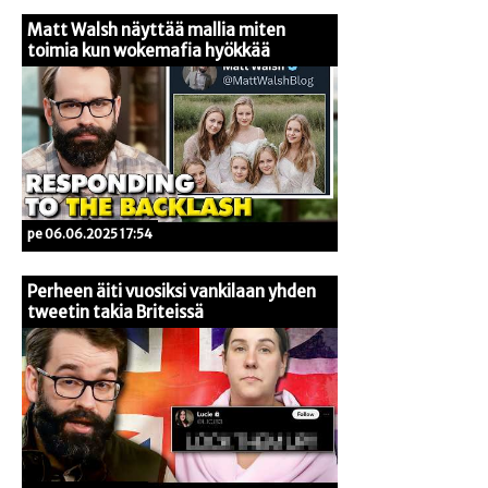
Matt Walsh näyttää mallia miten
toimia kun wokemafia hyökkää
pe 06.06.2025 17:54
Perheen äiti vuosiksi vankilaan yhden
tweetin takia Briteissä