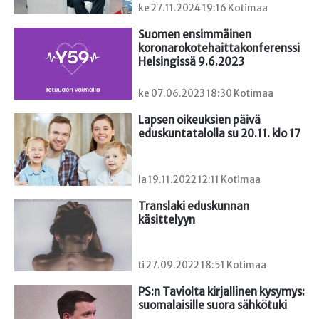
ke 27.11.2024 19:16 Kotimaa
Suomen ensimmäinen

koronarokotehaittakonferenssi 
Helsingissä 9.6.2023
ke 07.06.2023 18:30 Kotimaa
Lapsen oikeuksien päivä 
eduskuntatalolla su 20.11. klo 17
la 19.11.2022 12:11 Kotimaa
Translaki eduskunnan 
käsittelyyn
ti 27.09.2022 18:51 Kotimaa
PS:n Taviolta kirjallinen kysymys: 
suomalaisille suora sähkötuki