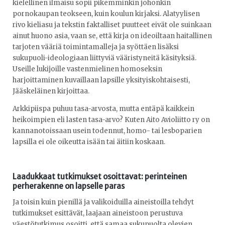
kielellinen ilmaisu sopii pikemminkin johonkin
pornokaupan teokseen, kuin koulun kirjaksi. Alatyylisen
rivo kieliasu ja tekstin faktalliset puutteet eivät ole suinkaan
ainut huono asia, vaan se, että kirja on ideoiltaan haitallinen
tarjoten vääriä toimintamalleja ja syöttäen lisäksi
sukupuoli-ideologiaan liittyviä vääristyneitä käsityksiä.
Useille lukijoille vastenmielinen homoseksin
harjoittaminen kuvaillaan lapsille yksityiskohtaisesti,
Jääskeläinen kirjoittaa.
Arkkipiispa puhuu tasa-arvosta, mutta entäpä kaikkein
heikoimpien eli lasten tasa-arvo? Kuten Aito Avioliitto ry on
kannanotoissaan usein todennut, homo- tai lesboparien
lapsilla ei ole oikeutta isään tai äitiin koskaan.
Laadukkaat tutkimukset osoittavat: perinteinen
perherakenne on lapselle paras
Ja toisin kuin pienillä ja valikoiduilla aineistoilla tehdyt
tutkimukset esittävät, laajaan aineistoon perustuva
väestötutkimus osoitti, että samaa sukupuolta olevien