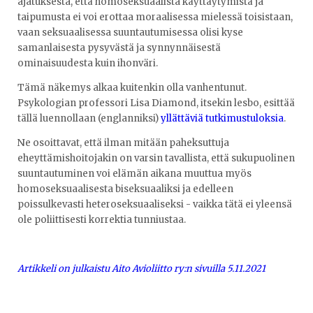
ajatuksesta, että homoseksuaalista käyttäytymistä ja
taipumusta ei voi erottaa moraalisessa mielessä toisistaan,
vaan seksuaalisessa suuntautumisessa olisi kyse
samanlaisesta pysyvästä ja synnynnäisestä
ominaisuudesta kuin ihonväri.
Tämä näkemys alkaa kuitenkin olla vanhentunut.
Psykologian professori Lisa Diamond, itsekin lesbo, esittää
tällä luennollaan (englanniksi)
yllättäviä tutkimustuloksia
.
Ne osoittavat, että ilman mitään paheksuttuja
eheyttämishoitojakin on varsin tavallista, että sukupuolinen
suuntautuminen voi elämän aikana muuttua myös
homoseksuaalisesta biseksuaaliksi ja edelleen
poissulkevasti heteroseksuaaliseksi - vaikka tätä ei yleensä
ole poliittisesti korrektia tunniustaa.
Artikkeli on julkaistu Aito Avioliitto ry:n sivuilla 5.11.2021