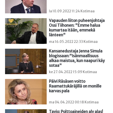
la 10.09.2022 11:24 Kotimaa
Vapauden liiton puheenjohtaja 
Ossi Tiihonen: "Emme halua 
kumartaa itään, emmekä 
länteen"
ma 16.05.2022 22:33 Kotimaa
Kansanedustaja Jenna Simula 
blogissaan:"Isänmaallisuus 
alkaa maistua, kun naapuri käy 
sotaa"
ke 27.04.2022 15:09 Kotimaa
Päivi Räsäsen voitto 
Raamattukäräjillä on monille 
karvas pala
ma 04.04.2022 00:18 Kotimaa
Tavio: Polttoaineiden alv alas!