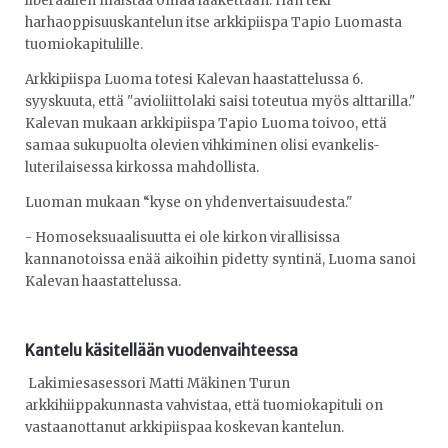
liberaalien maistaa omaa lääkettään. Hän teki
harhaoppisuuskantelun itse arkkipiispa Tapio Luomasta
tuomiokapitulille.
Arkkipiispa Luoma totesi Kalevan haastattelussa 6.
syyskuuta, että "avioliittolaki saisi toteutua myös alttarilla."
Kalevan mukaan arkkipiispa Tapio Luoma toivoo, että
samaa sukupuolta olevien vihkiminen olisi evankelis-
luterilaisessa kirkossa mahdollista.
Luoman mukaan “kyse on yhdenvertaisuudesta."
- Homoseksuaalisuutta ei ole kirkon virallisissa
kannanotoissa enää aikoihin pidetty syntinä, Luoma sanoi
Kalevan haastattelussa.
Kantelu käsitellään vuodenvaihteessa
Lakimiesasessori Matti Mäkinen Turun
arkkihiippakunnasta vahvistaa, että tuomiokapituli on
vastaanottanut arkkipiispaa koskevan kantelun.