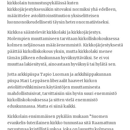
kirkkolain tunnustuspykälässä kuten
kirkkojärjestyksessäkin sitovaksi normiksi yhä edelleen,
määrittelee avioliittoinstituution yksiselitteisen
luonnonoikeudellisesti täysin heteronormatiiviseksi.
Kirkkoa sääntelevät kirkkolaki ja kirkkojärjestys.
Molempien muuttamiseen tarvitaan kirkolliskokouksessa
kolmen neljänosan määräenemmistö. Kirkkojärjestyksestä
päättää kirkolliskokous yksin, mutta kirkkolaki menee
tämän jälkeen eduskunnan hyväksyttäväksi. Se ei voi
muuttaa lakiesitystä, ainoastaan hyväksyä tai hylätä sen.
Jotta arkkipiispa Tapio Luoman ja arkkihiippakunnan
piispa Mari Leppäsen liberaalit haaveet kirkon
avioliittovihkimisen käytäntöjen muuttamisesta
mahdollistuisivat, tarvittaisiin siis hyvin suuri enemmistö
kirkolliskokouksessa ja sitten vielä enemmistö
eduskunnassa. Mutta ei siinä kaikki.
Kirkkolain ensimmäisen pykälän mukaan “Suomen
evankelis-luterilainen kirkko tunnustaa sitä Raamattuun
perustuvaa kristillistä uskoa, joka on lausuttu kolmessa