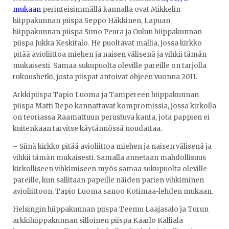
mukaan
perinteisimmällä kannalla ovat Mikkelin
hiippakunnan piispa Seppo Häkkinen, Lapuan
hiippakunnan piispa Simo Peura ja Oulun hiippakunnan
piispa Jukka Keskitalo. He puoltavat mallia, jossa kirkko
pitää avioliittoa miehen ja naisen välisenä ja vihkii tämän
mukaisesti. Samaa sukupuolta oleville pareille on tarjolla
rukoushetki, josta piispat antoivat ohjeen vuonna 2011.
Arkkipiispa Tapio Luoma ja Tampereen hiippakunnan
piispa Matti Repo kannattavat kompromissia, jossa kirkolla
on teoriassa Raamattuun perustuva kanta, jota pappien ei
kuitenkaan tarvitse käytännössä noudattaa.
– Siinä kirkko pitää avioliittoa miehen ja naisen välisenä ja
vihkii tämän mukaisesti. Samalla annetaan mahdollisuus
kirkolliseen vihkimiseen myös samaa sukupuolta oleville
pareille, kun sallitaan papeille näiden parien vihkiminen
avioliittoon, Tapio Luoma sanoo Kotimaa-lehden mukaan.
Helsingin hiippakunnan piispa Teemu Laajasalo ja Turun
arkkihiippakunnan silloinen piispa Kaarlo Kalliala