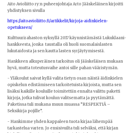
Aito Avioliitto ry:n puheenjohtaja Arto Jääskeläinen kirjoitti
yhdistyksen sivulla
https://aitoavioliitto.fi/artikkelit/kirjoja-aidinkielen-
opetukseen/
Kulttuurirahaston syksyllä 2017 käynnistämästä Lukuklaani-
hankkeesta, jonka taustalla oli huoli suomalaislasten
lukutaidosta ja sen kautta lasten syrjäytymisestä.
Hankkeen alkuperäinen tarkoitus oli Jääskeläisen mukaan
hyvä, mutta toteutusvaihe antoi sille pahan vääristymän.
- Yläkoulut saivat kyllä valita tietyn osan näistä äidinkielen
opiskelun edistämiseen tarkoitetuista kirjoista, mutta sen
lisäksi kaikille kouluille toimitettiin ennalta valittu paketti
kirjoja, jotka tulivat koulun valitsematta ja pyytämättä.
Paketissa tuli mukana muun muassa ”RESPEKTIÄ –
Seksikirja pojille”.
- Hankimme yhden kappaleen tuota kirjaa lähempää
tarkastelua varten. Jo ensisivuilta tuli selväksi, että kirjan