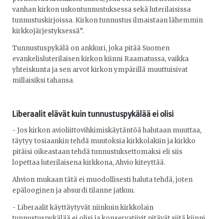
vanhan kirkon uskontunnustuksessa sekä luterilaisissa
tunnustuskirjoissa. Kirkon tunnustus ilmaistaan lähemmin
kirkkojärjestyksessä”.
Tunnustuspykälä on ankkuri, joka pitää Suomen
evankelisluterilaisen kirkon kiinni Raamatussa, vaikka
yhteiskunta ja sen arvot kirkon ympärillä muuttuisivat
millaisiksi tahansa.
Liberaalit elävät kuin tunnustuspykälää ei olisi
- Jos kirkon avioliittovihkimiskäytäntöä halutaan muuttaa,
täytyy tosiaankin tehdä muutoksia kirkkolakiin ja kirkko
pitäisi oikeastaan tehdä tunnustuksettomaksi eli siis
lopettaa luterilaisena kirkkona, Ahvio kiteyttää.
Ahvion mukaan tätä ei muodollisesti haluta tehdä, joten
epälooginen ja absurdi tilanne jatkuu.
- Liberaalit käyttäytyvät niinkuin kirkkolain
tunnustuspykälää ei olisi ja konservatiivit pitävät siitä kiinni.