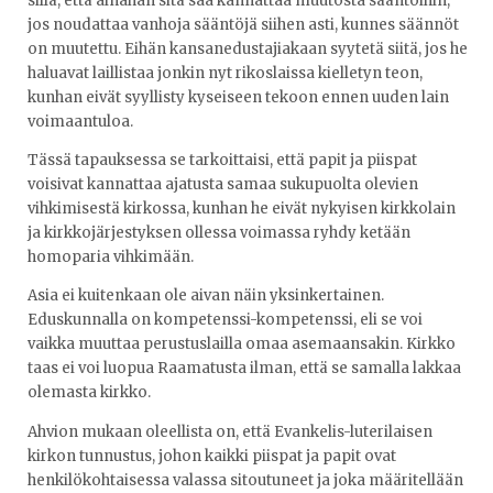
sillä, että ainahan sitä saa kannattaa muutosta sääntöihin,
jos noudattaa vanhoja sääntöjä siihen asti, kunnes säännöt
on muutettu. Eihän kansanedustajiakaan syytetä siitä, jos he
haluavat laillistaa jonkin nyt rikoslaissa kielletyn teon,
kunhan eivät syyllisty kyseiseen tekoon ennen uuden lain
voimaantuloa.
Tässä tapauksessa se tarkoittaisi, että papit ja piispat
voisivat kannattaa ajatusta samaa sukupuolta olevien
vihkimisestä kirkossa, kunhan he eivät nykyisen kirkkolain
ja kirkkojärjestyksen ollessa voimassa ryhdy ketään
homoparia vihkimään.
Asia ei kuitenkaan ole aivan näin yksinkertainen.
Eduskunnalla on kompetenssi-kompetenssi, eli se voi
vaikka muuttaa perustuslailla omaa asemaansakin. Kirkko
taas ei voi luopua Raamatusta ilman, että se samalla lakkaa
olemasta kirkko.
Ahvion mukaan oleellista on, että Evankelis-luterilaisen
kirkon tunnustus, johon kaikki piispat ja papit ovat
henkilökohtaisessa valassa sitoutuneet ja joka määritellään