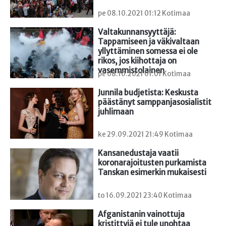
pe 08.10.2021 01:12 Kotimaa
Valtakunnansyyttäjä: 
Tappamiseen ja väkivaltaan 
yllyttäminen somessa ei ole 
rikos, jos kiihottaja on 
vasemmistolainen
pe 08.10.2021 01:01 Kotimaa
Junnila budjetista: Keskusta 
päästänyt samppanjasosialistit 
juhlimaan
ke 29.09.2021 21:49 Kotimaa
Kansanedustaja vaatii 
koronarajoitusten purkamista 
Tanskan esimerkin mukaisesti
to 16.09.2021 23:40 Kotimaa
Afganistanin vainottuja 
kristittyjä ei tule unohtaa