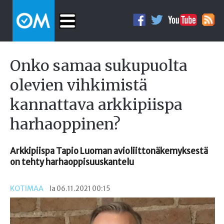
Onko samaa sukupuolta
olevien vihkimistä
kannattava arkkipiispa
harhaoppinen?
Arkkipiispa Tapio Luoman avioliittonäkemyksestä
on tehty harhaoppisuuskantelu
KOTIMAA
la 06.11.2021 00:15