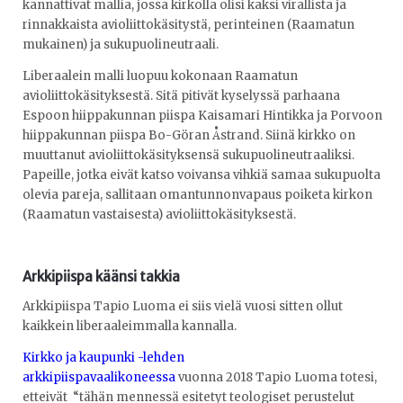
kannattivat mallia, jossa kirkolla olisi kaksi virallista ja
rinnakkaista avioliittokäsitystä, perinteinen (Raamatun
mukainen) ja sukupuolineutraali.
Liberaalein malli luopuu kokonaan Raamatun
avioliittokäsityksestä. Sitä pitivät kyselyssä parhaana
Espoon hiippakunnan piispa Kaisamari Hintikka ja Porvoon
hiippakunnan piispa Bo-Göran Åstrand. Siinä kirkko on
muuttanut avioliittokäsityksensä sukupuolineutraaliksi.
Papeille, jotka eivät katso voivansa vihkiä samaa sukupuolta
olevia pareja, sallitaan omantunnonvapaus poiketa kirkon
(Raamatun vastaisesta) avioliittokäsityksestä.
Arkkipiispa käänsi takkia
Arkkipiispa Tapio Luoma ei siis vielä vuosi sitten ollut
kaikkein liberaaleimmalla kannalla.
Kirkko ja kaupunki -lehden
arkkipiispavaalikoneessa
vuonna 2018 Tapio Luoma totesi,
etteivät “tähän mennessä esitetyt teologiset perustelut