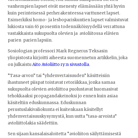
vanhempien lapset eivät menesty elämässään yhtä hyvin
kuin perinteisessä perherakenteessa varttuneet lapset.
Esimerkiksi homo- ja lesbopariskuntien lapset valmistuvat
lukiosta vain 65 prosentin todennäköisyydellä verrattuna
vastakkaista sukupuolta olevien ja avioliitossa elävien
parien parien lapsiin.
Sosiologian professori Mark Regnerus Teksasin
yliopistosta kirjoitti aiheesta suomennetun artikkelin, joka
on julkaistu
Aito Avioliitto ry:n sivustolla
.
“Tasa-arvon” tai “yhdenvertaisuuden” käsitteisiin
ihastuneet piispat toistavat retoriikkaa, jonka samaa
sukupuolta olevien avioliittoa puolustavat huomasivat
tehokkaaksi propagandakeinoksi jo ennen kuin asiaa
käsiteltiin eduskunnassa. Eduskunnan
perustuslakivaliokunta ei kuitenkaan käsitellyt
yhdenvertaisuuskysymystä, kun uutta “tasa-arvoista”
avioliittolakia säädettiin.
Sen sijaan kansalaisaloitetta “avioliiton säilyttämisestä