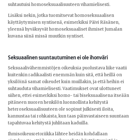
suhtautuisi homoseksuaalisuuteen vihamielisesti.
Lisäksi nekin, jotka tuomitsevat homoseksuaalisen
käyttäytymisen syntisenä, esimerkiksi Päivi Räsänen,
yleensä hyväksyvät homoseksuaaliset ihmiset Jumalan
kuvana siinä missä muutkin syntiset.
Seksuaalinen suuntautuminen ei ole ihonväri
Seksuaalivähemmistöjen oikeuksia puolustava liike vaatii
kuitenkin radikaalisti enemmän kuin sitä, että heillä on
yksilöinä samat oikeudet kuin muillakin, ja että heihin ei
suhtauduta vihamielisesti. Vaatimukset ovat ulottuneet
siihen, ettei esimerkiksi homo- tai biseksuaalisena itseään
pitäneen nuoren henkilön luonnollista kehitystä
heteroseksuaalisuuteen ole sopinut julkisesti iloita,
kannustaa tai rohkaista, kun taas päinvastaiseen suuntaan
tapahtuvaa kehitystä juhlitaan kaduilla.
Ihmisoikeusretoriikka lähtee heidän kohdallaan