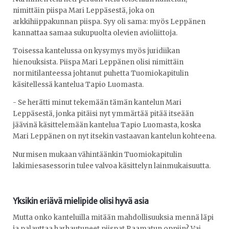
nimittäin piispa Mari Leppäsestä, joka on
arkkihiippakunnan piispa. Syy oli sama: myös Leppänen
kannattaa samaa sukupuolta olevien avioliittoja.
Toisessa kantelussa on kysymys myös juridiikan
hienouksista. Piispa Mari Leppänen olisi nimittäin
normitilanteessa johtanut puhetta Tuomiokapitulin
käsitellessä kantelua Tapio Luomasta.
- Se herätti minut tekemään tämän kantelun Mari
Leppäsestä, jonka pitäisi nyt ymmärtää pitää itseään
jäävinä käsittelemään kantelua Tapio Luomasta, koska
Mari Leppänen on nyt itsekin vastaavan kantelun kohteena.
Nurmisen mukaan vähintäänkin Tuomiokapitulin
lakimiesasessorin tulee valvoa käsittelyn lainmukaisuutta.
Yksikin eriävä mielipide olisi hyvä asia
Mutta onko kanteluilla mitään mahdollisuuksia mennä läpi
ja palauttaa harhautuneet piispat Raamatun oppiin? Vai