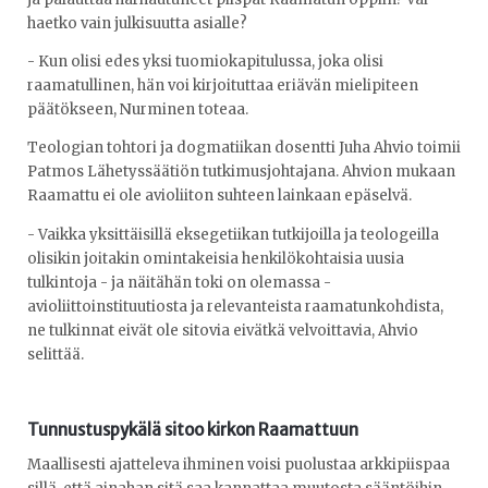
haetko vain julkisuutta asialle?
- Kun olisi edes yksi tuomiokapitulussa, joka olisi
raamatullinen, hän voi kirjoituttaa eriävän mielipiteen
päätökseen, Nurminen toteaa.
Teologian tohtori ja dogmatiikan dosentti Juha Ahvio toimii
Patmos Lähetyssäätiön tutkimusjohtajana. Ahvion mukaan
Raamattu ei ole avioliiton suhteen lainkaan epäselvä.
- Vaikka yksittäisillä eksegetiikan tutkijoilla ja teologeilla
olisikin joitakin omintakeisia henkilökohtaisia uusia
tulkintoja - ja näitähän toki on olemassa -
avioliittoinstituutiosta ja relevanteista raamatunkohdista,
ne tulkinnat eivät ole sitovia eivätkä velvoittavia, Ahvio
selittää.
Tunnustuspykälä sitoo kirkon Raamattuun
Maallisesti ajatteleva ihminen voisi puolustaa arkkipiispaa