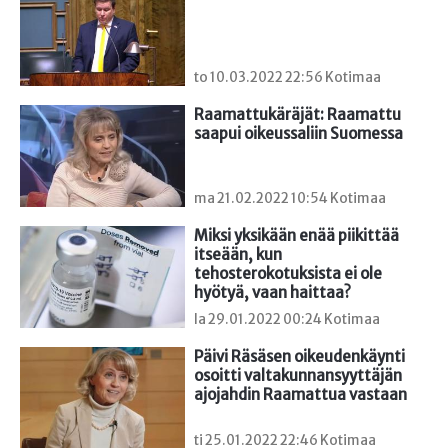
to 10.03.2022 22:56 Kotimaa
Raamattukäräjät: Raamattu 
saapui oikeussaliin Suomessa
ma 21.02.2022 10:54 Kotimaa
Miksi yksikään enää piikittää 
itseään, kun 
tehosterokotuksista ei ole 
hyötyä, vaan haittaa?
la 29.01.2022 00:24 Kotimaa
Päivi Räsäsen oikeudenkäynti 
osoitti valtakunnansyyttäjän 
ajojahdin Raamattua vastaan
ti 25.01.2022 22:46 Kotimaa