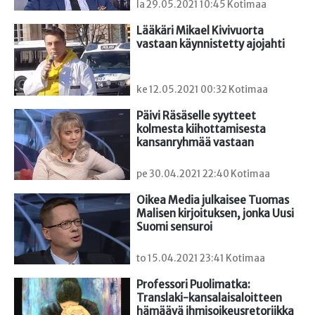
la 29.05.2021 10:45 Kotimaa
Lääkäri Mikael Kivivuorta 
vastaan käynnistetty ajojahti
ke 12.05.2021 00:32 Kotimaa
Päivi Räsäselle syytteet 
kolmesta kiihottamisesta 
kansanryhmää vastaan
pe 30.04.2021 22:40 Kotimaa
Oikea Media julkaisee Tuomas 
Malisen kirjoituksen, jonka Uusi 
Suomi sensuroi
to 15.04.2021 23:41 Kotimaa
Professori Puolimatka: 
Translaki-kansalaisaloitteen 
hämäävä ihmisoikeusretoriikka