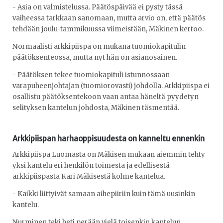
- Asia on valmistelussa. Päätöspäivää ei pysty tässä
vaiheessa tarkkaan sanomaan, mutta arvio on, että päätös
tehdään joulu-tammikuussa viimeistään, Mäkinen kertoo.
Normaalisti arkkipiispa on mukana tuomiokapitulin
päätöksenteossa, mutta nyt hän on asianosainen.
- Päätöksen tekee tuomiokapituli istunnossaan
varapuheenjohtajan (tuomiorovasti) johdolla. Arkkipiispa ei
osallistu päätöksentekoon vaan antaa häneltä pyydetyn
selityksen kantelun johdosta, Mäkinen täsmentää.
Arkkipiispan harhaoppisuudesta on kanneltu ennenkin
Arkkipiispa Luomasta on Mäkisen mukaan aiemmin tehty
yksi kantelu eri henkilön toimesta ja edellisestä
arkkipiispasta Kari Mäkisestä kolme kantelua.
- Kaikki liittyivät samaan aihepiiriin kuin tämä uusinkin
kantelu.
Nurminen teki heti perään vielä toisenkin kantelun,