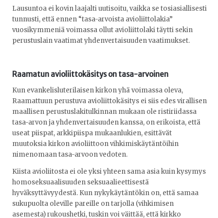
Lausuntoa ei kovin laajalti uutisoitu, vaikka se tosiasiallisesti
tunnusti, että ennen “tasa-arvoista avioliittolakia”
vuosikymmeniä voimassa ollut avioliittolaki täytti sekin
perustuslain vaatimat yhdenvertaisuuden vaatimukset.
Raamatun avioliittokäsitys on tasa-arvoinen
Kun evankelisluterilaisen kirkon yhä voimassa oleva,
Raamattuun perustuva avioliittokäsitys ei siis edes virallisen
maallisen perustuslakitulkinnan mukaan ole ristiriidassa
tasa-arvon ja yhdenvertaisuuden kanssa, on erikoista, että
useat piispat, arkkipiispa mukaanlukien, esittävät
muutoksia kirkon avioliittoon vihkimiskäytäntöihin
nimenomaan tasa-arvoon vedoten.
Kiista avioliitosta ei ole yksi yhteen sama asia kuin kysymys
homoseksuaalisuuden seksuaalieettisestä
hyväksyttävyydestä. Kun nykykäytäntökin on, että samaa
sukupuolta oleville pareille on tarjolla (vihkimisen
asemesta) rukoushetki, tuskin voi väittää, että kirkko