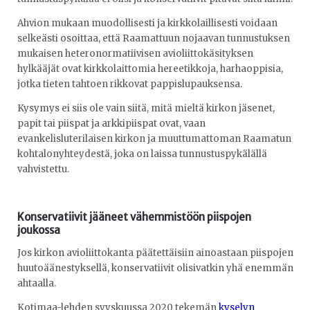
Ahvion mukaan muodollisesti ja kirkkolaillisesti voidaan
selkeästi osoittaa, että Raamattuun nojaavan tunnustuksen
mukaisen heteronormatiivisen avioliittokäsityksen
hylkääjät ovat kirkkolaittomia hereetikkoja, harhaoppisia,
jotka tieten tahtoen rikkovat pappislupauksensa.
Kysymys ei siis ole vain siitä, mitä mieltä kirkon jäsenet,
papit tai piispat ja arkkipiispat ovat, vaan
evankelisluterilaisen kirkon ja muuttumattoman Raamatun
kohtalonyhteydestä, joka on laissa tunnustuspykälällä
vahvistettu.
Konservatiivit jääneet vähemmistöön piispojen
joukossa
Jos kirkon avioliittokanta päätettäisiin ainoastaan piispojen
huutoäänestyksellä, konservatiivit olisivatkin yhä enemmän
ahtaalla.
Kotimaa-lehden syyskuussa 2020 tekemän
kyselyn