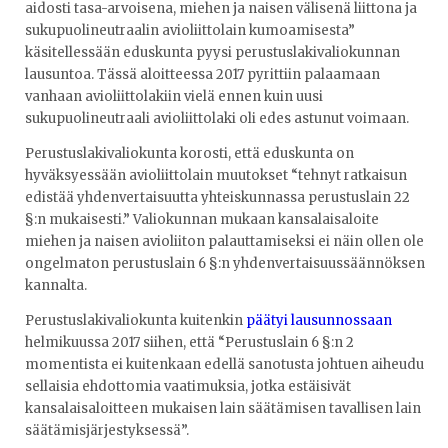
aidosti tasa-arvoisena, miehen ja naisen välisenä liittona ja
sukupuolineutraalin avioliittolain kumoamisesta”
käsitellessään eduskunta pyysi perustuslakivaliokunnan
lausuntoa. Tässä aloitteessa 2017 pyrittiin palaamaan
vanhaan avioliittolakiin vielä ennen kuin uusi
sukupuolineutraali avioliittolaki oli edes astunut voimaan.
Perustuslakivaliokunta korosti, että eduskunta on
hyväksyessään avioliittolain muutokset “tehnyt ratkaisun
edistää yhdenvertaisuutta yhteiskunnassa perustuslain 22
§:n mukaisesti.” Valiokunnan mukaan kansalaisaloite
miehen ja naisen avioliiton palauttamiseksi ei näin ollen ole
ongelmaton perustuslain 6 §:n yhdenvertaisuussäännöksen
kannalta.
Perustuslakivaliokunta kuitenkin
päätyi lausunnossaan
helmikuussa 2017 siihen, että “Perustuslain 6 §:n 2
momentista ei kuitenkaan edellä sanotusta johtuen aiheudu
sellaisia ehdottomia vaatimuksia, jotka estäisivät
kansalaisaloitteen mukaisen lain säätämisen tavallisen lain
säätämisjärjestyksessä”.