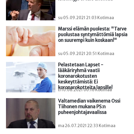
su 05.09.2021 21:03 Kotimaa
Marssi elämän puolesta: "Tarve 
puolustaa syntymättömiä lapsia 
on suurempi kuin koskaan!"
su 05.09.2021 20:51 Kotimaa
Pelastetaan Lapset -
lääkäriryhmä vaatii 
koronarokotusten 
keskeyttämistä: Ei 
koronarokotteita lapsille!
ti 10.08.2021 00:16 Kotimaa
Valtamedian vaikenema Ossi 
Tiihonen mukana PS:n 
puheenjohtajavaalissa
ma 26.07.2021 22:33 Kotimaa