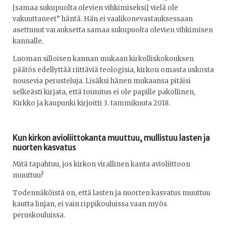
[samaa sukupuolta olevien vihkimiseksi] vielä ole
vakuuttaneet” häntä. Hän ei vaalikonevastauksessaan
asettunut varauksetta samaa sukupuolta olevien vihkimisen
kannalle.
Luoman silloisen kannan mukaan kirkolliskokouksen
päätös edellyttää riittäviä teologisia, kirkon omasta uskosta
nousevia perusteluja. Lisäksi hänen mukaansa pitäisi
selkeästi kirjata, että toimitus ei ole papille pakollinen,
Kirkko ja kaupunki kirjoitti 3. tammikuuta 2018.
Kun kirkon avioliittokanta muuttuu, mullistuu lasten ja
nuorten kasvatus
Mitä tapahtuu, jos kirkon virallinen kanta avioliittoon
muuttuu?
Todennäköistä on, että lasten ja nuorten kasvatus muuttuu
kautta linjan, ei vain rippikouluissa vaan myös
peruskouluissa.