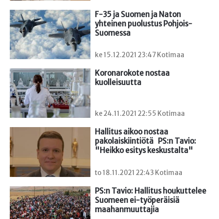
F-35 ja Suomen ja Naton 
yhteinen puolustus Pohjois-
Suomessa
ke 15.12.2021 23:47 Kotimaa
Koronarokote nostaa 
kuolleisuutta
ke 24.11.2021 22:55 Kotimaa
Hallitus aikoo nostaa 
pakolaiskiintiötä   PS:n Tavio: 
"Heikko esitys keskustalta"
to 18.11.2021 22:43 Kotimaa
PS:n Tavio: Hallitus houkuttelee 
Suomeen ei-työperäisiä 
maahanmuuttajia