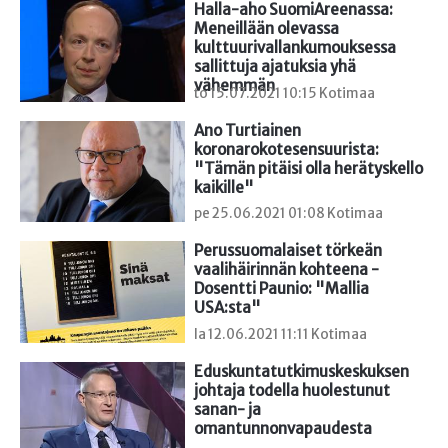
Halla-aho SuomiAreenassa: 
Meneillään olevassa 
kulttuurivallankumouksessa 
sallittuja ajatuksia yhä 
vähemmän
to 15.07.2021 10:15 Kotimaa
Ano Turtiainen 
koronarokotesensuurista: 
"Tämän pitäisi olla herätyskello 
kaikille"
pe 25.06.2021 01:08 Kotimaa
Perussuomalaiset törkeän 
vaalihäirinnän kohteena - 
Dosentti Paunio: "Mallia 
USA:sta"
la 12.06.2021 11:11 Kotimaa
Eduskuntatutkimuskeskuksen 
johtaja todella huolestunut 
sanan- ja 
omantunnonvapaudesta