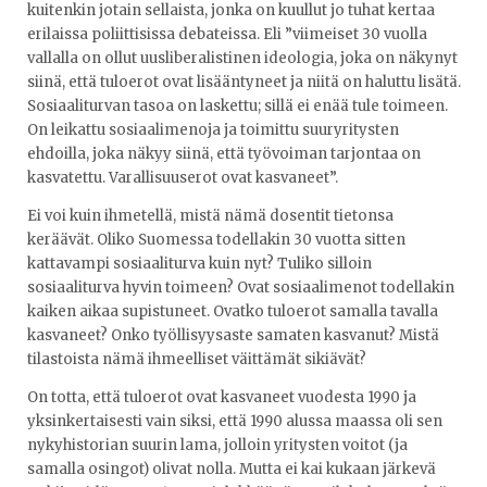
kuitenkin jotain sellaista, jonka on kuullut jo tuhat kertaa
erilaissa poliittisissa debateissa. Eli ”viimeiset 30 vuolla
vallalla on ollut uusliberalistinen ideologia, joka on näkynyt
siinä, että tuloerot ovat lisääntyneet ja niitä on haluttu lisätä.
Sosiaaliturvan tasoa on laskettu; sillä ei enää tule toimeen.
On leikattu sosiaalimenoja ja toimittu suuryritysten
ehdoilla, joka näkyy siinä, että työvoiman tarjontaa on
kasvatettu. Varallisuuserot ovat kasvaneet”.
Ei voi kuin ihmetellä, mistä nämä dosentit tietonsa
keräävät. Oliko Suomessa todellakin 30 vuotta sitten
kattavampi sosiaaliturva kuin nyt? Tuliko silloin
sosiaaliturva hyvin toimeen? Ovat sosiaalimenot todellakin
kaiken aikaa supistuneet. Ovatko tuloerot samalla tavalla
kasvaneet? Onko työllisyysaste samaten kasvanut? Mistä
tilastoista nämä ihmeelliset väittämät sikiävät?
On totta, että tuloerot ovat kasvaneet vuodesta 1990 ja
yksinkertaisesti vain siksi, että 1990 alussa maassa oli sen
nykyhistorian suurin lama, jolloin yritysten voitot (ja
samalla osingot) olivat nolla. Mutta ei kai kukaan järkevä