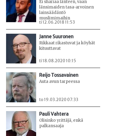
Ei shariaa länteen, vaan
länsimaiden tasa-arvoinen
lainsäädäntö
muslimimaihin
ti 12.06.2018 11:53
Janne Suuronen
Rikkaat rikastuvat ja köyhät
kituuttavat
ti 18.08.2020 10:15
Reijo Tossavainen
Auta avun tarpeessa
to 19.03.2020 07:33
Pauli Vahtera
Olisinko yrittäjä, enkä
palkansaaja