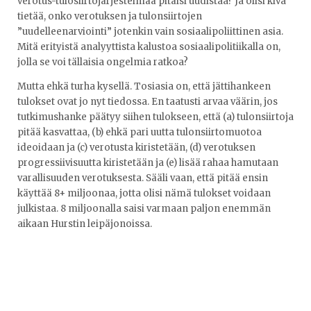
verotus-tulosiirtojärjestelmää pitäisi uudistaa? Ja olisi kiva
tietää, onko verotuksen ja tulonsiirtojen
”uudelleenarviointi” jotenkin vain sosiaalipoliittinen asia.
Mitä erityistä analyyttista kalustoa sosiaalipolitiikalla on,
jolla se voi tällaisia ongelmia ratkoa?
Mutta ehkä turha kysellä. Tosiasia on, että jättihankeen
tulokset ovat jo nyt tiedossa. En taatusti arvaa väärin, jos
tutkimushanke päätyy siihen tulokseen, että (a) tulonsiirtoja
pitää kasvattaa, (b) ehkä pari uutta tulonsiirtomuotoa
ideoidaan ja (c) verotusta kiristetään, (d) verotuksen
progressiivisuutta kiristetään ja (e) lisää rahaa hamutaan
varallisuuden verotuksesta. Sääli vaan, että pitää ensin
käyttää 8+ miljoonaa, jotta olisi nämä tulokset voidaan
julkistaa. 8 miljoonalla saisi varmaan paljon enemmän
aikaan Hurstin leipäjonoissa.