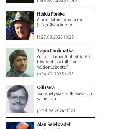
ma 06.07.2026 14:43
Heikki Porkka
Suomalainen media on
järkyttävän huono
la 27.09.2025 10:28
Tapio Puolimatka
Onko sukupuoli-identiteetti-
ideologiasta tullut uusi
valtionuskonto?
to 24.04.2025 11:23
Olli Pusa
Käännytyslaki ratkaisevassa
vaiheessa
pe 28.06.2024 10:23
Alan Salehzadeh