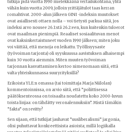
tutkija pidä vuotta 1990 mielekkäänä vertailukohtana, yhtä
vähän kuin vuotta 2009, jolloin yrittäjätulot taas kerran
romahtivat. 2000-alun jälkeen GINI -indeksin muutokset
ovat asiallisesti ottaen nolla – voi tietysti parkua siitä, jos
indeksi arvo nousee 26.1:stä 26.2:een, kun kuitenkin tuloerot
ovat maailman pienimpiä. Reaaliset sosiaalituvan menot
ovat kaksinkertaistuneet vuoden 1990 jälkeen; miten joku
voi väittää, että menoja on leikattu. Työllisyysaste
(työvoiman tarjonta) oli syyskuussa aavistuksen alhaisempi
kuin 30 vuotta aiemmin. Miten muuten työvoiman
tarjonnan kasvattaminen kertoo nimenomaan siitä, että
valta yhteiskunnassa suuryrityksillä?
Erikoista YLE:n omassa (tai toimittaja Marja Niilolan)
kommentoinnissa, on arvio siitä, että ”poliittisessa
päätöksenteossa on toisaalta noudatettu koko 2000-luvun
toista linjaa: on tähdätty veronalennuksiin”. Mistä tämäkin
”fakta” on revitty?
Sen sijaan, että tutkijat jauhavat ”uusliberalismi” jargonia,
olisi puhuttavat konkreettisista asioista; millä logiikalla