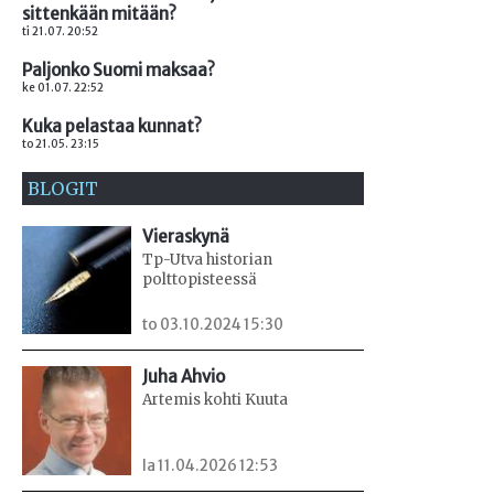
sittenkään mitään?
ti 21.07. 20:52
Paljonko Suomi maksaa?
ke 01.07. 22:52
Kuka pelastaa kunnat?
to 21.05. 23:15
BLOGIT
Vieraskynä
Tp-Utva historian
polttopisteessä
to 03.10.2024 15:30
Juha Ahvio
Artemis kohti Kuuta
la 11.04.2026 12:53