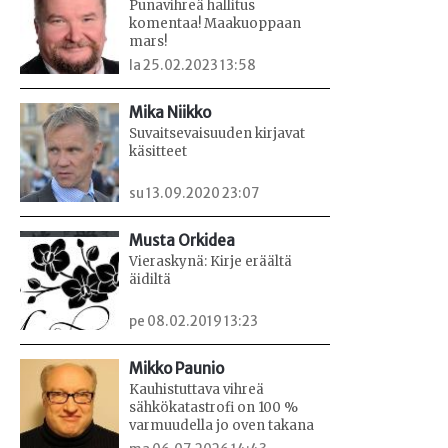
Punavihreä hallitus
komentaa! Maakuoppaan
mars!
la 25.02.2023 13:58
Mika Niikko
Suvaitsevaisuuden kirjavat
käsitteet
su 13.09.2020 23:07
Musta Orkidea
Vieraskynä: Kirje eräältä
äidiltä
pe 08.02.2019 13:23
Mikko Paunio
Kauhistuttava vihreä
sähkökatastrofi on 100 %
varmuudella jo oven takana