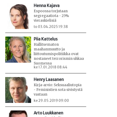
Henna Kajava
Espoossa torjutaan
segregaatiota - 25%
vieraskielisiä
to 03.04.2025 19:38
Piia Kattelus
Hallitsematon
maahanmuutto ja
liittoutumispolitiikka ovat
nostaneet terrorismin uhkaa
Suomessa
ke 17.01.2018 08:44
Henry Laasanen
Kirja-arvio: Seksuaaliutopia
- Feministien sota sivistystä
vastaan
ke 29.05.2019 09:00
Arto Luukkanen