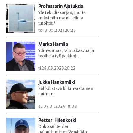
Professorin Ajatuksia
Yle teki diasarjan, mutta
miksi niin moni seikka
unohtui?
to 13.05.2021 20:23
Marko Hamilo
Ydinvoimaa, talouskasvua ja
teollisia työpaikkoja
ti 28.03.2023 20:22
Jukka Hankamäki
Sähköistävä klikinvastainen
uutinen
su 07.01.2024 18:08
Petteri Hiienkoski
Onko suhteiden
palauttaminen Venäjään