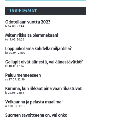
TUOREIMMAT
Odotellaan vuotta 2023
la 14.08. 23:44
Miten rikkaita olemmekaan!
to 13.05. 20:26
Loppuuko lama kahdella miljardilla?
ke 07.04. 22:02
Gallupit eivät äänestä, vai äänestävätkö?
ke 18.11. 17:06
Paluu menneeseen
su 27.09. 22:59
Kumma, kun rikkaat aina vaan rikastuvat
la 22.08. 23:52
Velkaannu ja pelasta maailma!
ma 10.08. 22:15
Suomen tavoitteena on, vai onko