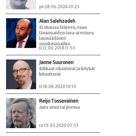
pe 28.06.2024 10:23
Alan Salehzadeh
Ei shariaa länteen, vaan
länsimaiden tasa-arvoinen
lainsäädäntö
muslimimaihin
ti 12.06.2018 11:53
Janne Suuronen
Rikkaat rikastuvat ja köyhät
kituuttavat
ti 18.08.2020 10:15
Reijo Tossavainen
Auta avun tarpeessa
to 19.03.2020 07:33