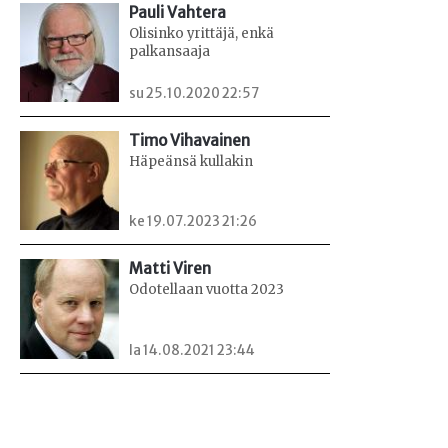
Pauli Vahtera
Olisinko yrittäjä, enkä
palkansaaja
su 25.10.2020 22:57
Timo Vihavainen
Häpeänsä kullakin
ke 19.07.2023 21:26
Matti Viren
Odotellaan vuotta 2023
la 14.08.2021 23:44