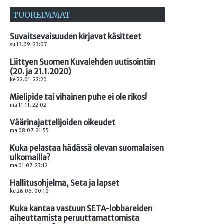
TUOREIMMAT
Suvaitsevaisuuden kirjavat käsitteet
su 13.09. 23:07
Liittyen Suomen Kuvalehden uutisointiin
(20. ja 21.1.2020)
ke 22.01. 22:20
Mielipide tai vihainen puhe ei ole rikos!
ma 11.11. 22:02
Väärinajattelijoiden oikeudet
ma 08.07. 21:55
Kuka pelastaa hädässä olevan suomalaisen
ulkomailla?
ma 01.07. 23:12
Hallitusohjelma, Seta ja lapset
ke 26.06. 00:10
Kuka kantaa vastuun SETA-lobbareiden
aiheuttamista peruuttamattomista