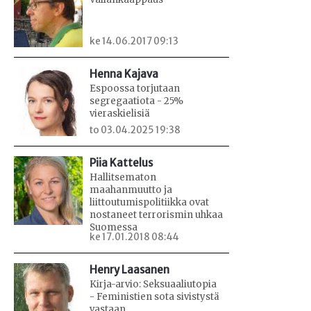
ke 14.06.2017 09:13
Henna Kajava
Espoossa torjutaan
segregaatiota - 25%
vieraskielisiä
to 03.04.2025 19:38
Piia Kattelus
Hallitsematon
maahanmuutto ja
liittoutumispolitiikka ovat
nostaneet terrorismin uhkaa
Suomessa
ke 17.01.2018 08:44
Henry Laasanen
Kirja-arvio: Seksuaaliutopia
- Feministien sota sivistystä
vastaan