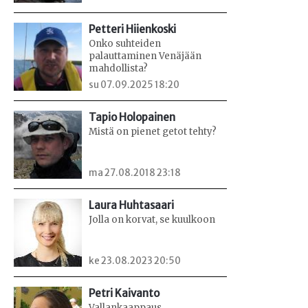
Petteri Hiienkoski
Onko suhteiden
palauttaminen Venäjään
mahdollista?
su 07.09.2025 18:20
Tapio Holopainen
Mistä on pienet getot tehty?
ma 27.08.2018 23:18
Laura Huhtasaari
Jolla on korvat, se kuulkoon
ke 23.08.2023 20:50
Petri Kaivanto
Vallankaappaus