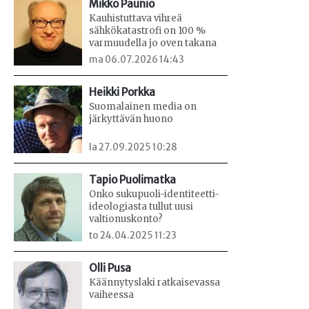
Mikko Paunio
Kauhistuttava vihreä
sähkökatastrofi on 100 %
varmuudella jo oven takana
ma 06.07.2026 14:43
Heikki Porkka
Suomalainen media on
järkyttävän huono
la 27.09.2025 10:28
Tapio Puolimatka
Onko sukupuoli-identiteetti-
ideologiasta tullut uusi
valtionuskonto?
to 24.04.2025 11:23
Olli Pusa
Käännytyslaki ratkaisevassa
vaiheessa