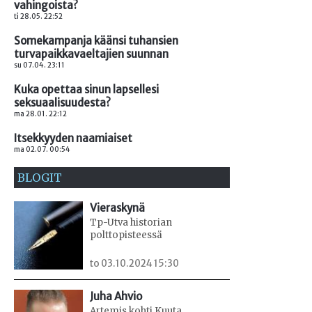
vahingoista?
ti 28.05. 22:52
Somekampanja käänsi tuhansien
turvapaikkavaeltajien suunnan
su 07.04. 23:11
Kuka opettaa sinun lapsellesi
seksuaalisuudesta?
ma 28.01. 22:12
Itsekkyyden naamiaiset
ma 02.07. 00:54
BLOGIT
Vieraskynä
Tp-Utva historian
polttopisteessä
to 03.10.2024 15:30
Juha Ahvio
Artemis kohti Kuuta