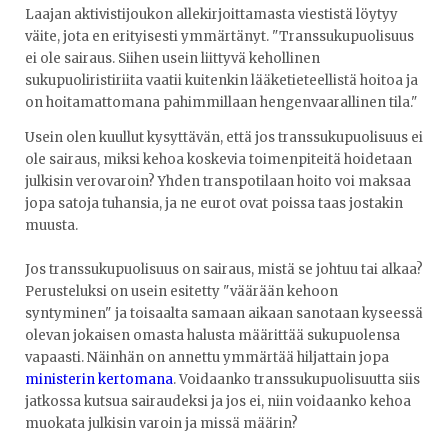
Laajan aktivistijoukon allekirjoittamasta viestistä löytyy
väite, jota en erityisesti ymmärtänyt. "Transsukupuolisuus
ei ole sairaus. Siihen usein liittyvä kehollinen
sukupuoliristiriita vaatii kuitenkin lääketieteellistä hoitoa ja
on hoitamattomana pahimmillaan hengenvaarallinen tila."
Usein olen kuullut kysyttävän, että jos transsukupuolisuus ei
ole sairaus, miksi kehoa koskevia toimenpiteitä hoidetaan
julkisin verovaroin? Yhden transpotilaan hoito voi maksaa
jopa satoja tuhansia, ja ne eurot ovat poissa taas jostakin
muusta.
Jos transsukupuolisuus on sairaus, mistä se johtuu tai alkaa?
Perusteluksi on usein esitetty "väärään kehoon
syntyminen" ja toisaalta samaan aikaan sanotaan kyseessä
olevan jokaisen omasta halusta määrittää sukupuolensa
vapaasti. Näinhän on annettu ymmärtää hiljattain jopa
ministerin kertomana
. Voidaanko transsukupuolisuutta siis
jatkossa kutsua sairaudeksi ja jos ei, niin voidaanko kehoa
muokata julkisin varoin ja missä määrin?