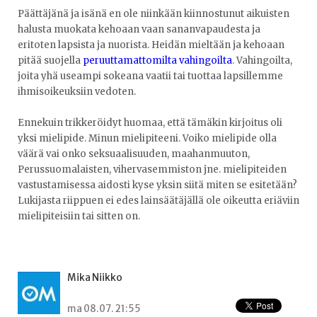
Päättäjänä ja isänä en ole niinkään kiinnostunut aikuisten
halusta muokata kehoaan vaan sananvapaudesta ja
eritoten lapsista ja nuorista. Heidän mieltään ja kehoaan
pitää suojella
peruuttamattomilta vahingoilta
. Vahingoilta,
joita yhä useampi sokeana vaatii tai tuottaa lapsillemme
ihmisoikeuksiin vedoten.
Ennekuin trikkeröidyt huomaa, että tämäkin kirjoitus oli
yksi mielipide. Minun mielipiteeni. Voiko mielipide olla
väärä vai onko seksuaalisuuden, maahanmuuton,
Perussuomalaisten, vihervasemmiston jne. mielipiteiden
vastustamisessa aidosti kyse yksin siitä miten se esitetään?
Lukijasta riippuen ei edes lainsäätäjällä ole oikeutta eriäviin
mielipiteisiin tai sitten on.
Mika Niikko
ma 08.07. 21:55