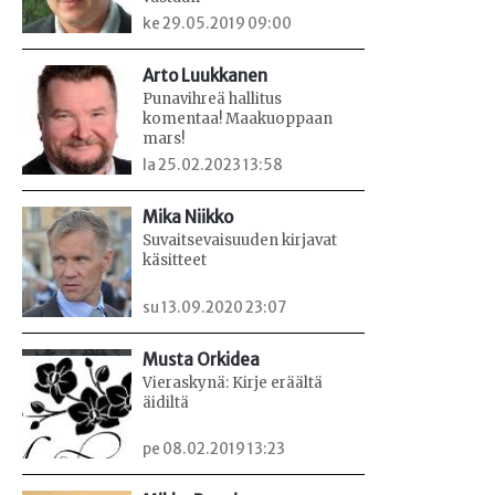
ke 29.05.2019 09:00
Arto Luukkanen
Punavihreä hallitus
komentaa! Maakuoppaan
mars!
la 25.02.2023 13:58
Mika Niikko
Suvaitsevaisuuden kirjavat
käsitteet
su 13.09.2020 23:07
Musta Orkidea
Vieraskynä: Kirje eräältä
äidiltä
pe 08.02.2019 13:23