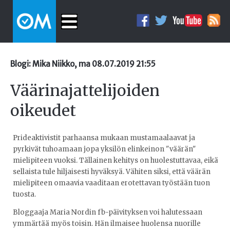
Blogi: Mika Niikko, ma 08.07.2019 21:55
Väärinajattelijoiden
oikeudet
Prideaktivistit parhaansa mukaan mustamaalaavat ja
pyrkivät tuhoamaan jopa yksilön elinkeinon "väärän"
mielipiteen vuoksi. Tällainen kehitys on huolestuttavaa, eikä
sellaista tule hiljaisesti hyväksyä. Vähiten siksi, että väärän
mielipiteen omaavia vaaditaan erotettavan työstään tuon
tuosta.
Bloggaaja Maria Nordin fb-päivityksen voi halutessaan
ymmärtää myös toisin. Hän ilmaisee huolensa nuorille