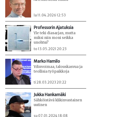
la 11.04.2026 12:53
Professorin Ajatuksia
Yle teki diasarjan, mutta
miksi niin moni seikka
unohtui?
to 13.05.2021 20:23
Marko Hamilo
Ydinvoimaa, talouskasvua ja
teollisia työpaikkoja
ti 28.03.2023 20:22
Jukka Hankamäki
Sähköistävä klikinvastainen
uutinen
su 07.01.2024 18:08