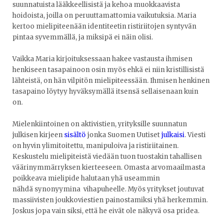
suunnatuista lääkkeellisistä ja kehoa muokkaavista
hoidoista, joilla on peruuttamattomia vaikutuksia. Maria
kertoo mielipiteenään identiteetin ristiriitojen syntyvän
pintaa syvemmällä, ja miksipä ei näin olisi.
Vaikka Maria kirjoituksessaan hakee vastausta ihmisen
henkiseen tasapainoon osin myös ehkä ei niin kristillisistä
lähteistä, on hän vilpitön mielipiteessään. Ihmisen henkinen
tasapaino löytyy hyväksymällä itsensä sellaisenaan kuin
on.
Mielenkiintoinen on aktivistien, yrityksille suunnatun
julkisen kirjeen
sisältö
jonka Suomen Uutiset
julkaisi
. Viesti
on hyvin ylimitoitettu, manipuloiva ja ristiriitainen.
Keskustelu mielipiteistä viedään tuon tuostakin tahallisen
väärinymmärryksen kierteeseen. Omasta arvomaailmasta
poikkeava mielipide halutaan yhä useammin
nähdä synonyymina vihapuheelle. Myös yritykset joutuvat
massiivisten joukkoviestien painostamiksi yhä herkemmin.
Joskus jopa vain siksi, että he eivät ole näkyvä osa pridea.