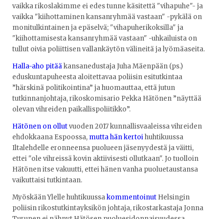
vaikka rikoslakimme ei edes tunne käsitettä "vihapuhe"- ja
vaikka "kiihottaminen kansanryhmää vastaan" -pykälä on
monitulkintainen ja epäselvä; "vihapuherikoksilla" ja
"kiihottamisesta kansanryhmää vastaan" -uhkailuista on
tullut oivia poliittisen vallankäytön välineitä ja lyömäaseita.
Halla-aho pitää
kansanedustaja Juha Mäenpään (ps.)
eduskuntapuheesta aloitettavaa poliisin esitutkintaa
”härskinä politikointina” ja huomauttaa, että jutun
tutkinnanjohtaja, rikoskomisario Pekka Hätönen ”näyttää
olevan vihreiden paikallispoliitikko”.
Hätönen on ollut
vuoden 2017 kunnallisvaaleissa vihreiden
ehdokkaana Espoossa,
mutta hän kertoi
huhtikuussa
Iltalehdelle eronneensa puolueen jäsenyydestä ja väitti,
ettei "ole vihreissä kovin aktiivisesti ollutkaan". Jo tuolloin
Hätönen itse vakuutti, ettei hänen vanha puoluetaustansa
vaikuttaisi tutkintaan.
Myöskään Ylelle huhtikuussa
kommentoinut
Helsingin
poliisin rikostutkintayksikön johtaja, rikostarkastaja Jonna
Turunen ei nähnyt Hätösen puoluesidonnaisuudessa