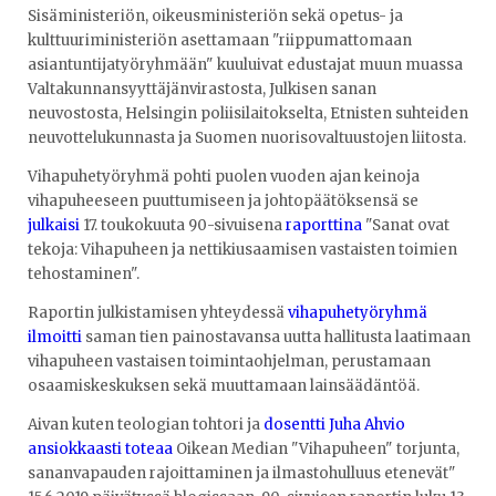
Sisäministeriön, oikeusministeriön sekä opetus- ja
kulttuuriministeriön asettamaan "riippumattomaan
asiantuntijatyöryhmään" kuuluivat edustajat muun muassa
Valtakunnansyyttäjänvirastosta, Julkisen sanan
neuvostosta, Helsingin poliisilaitokselta, Etnisten suhteiden
neuvottelukunnasta ja Suomen nuorisovaltuustojen liitosta.
Vihapuhetyöryhmä pohti puolen vuoden ajan keinoja
vihapuheeseen puuttumiseen ja johtopäätöksensä se
julkaisi
17. toukokuuta 90-sivuisena
raporttina
"Sanat ovat
tekoja: Vihapuheen ja nettikiusaamisen vastaisten toimien
tehostaminen".
Raportin julkistamisen yhteydessä
vihapuhetyöryhmä
ilmoitti
saman tien painostavansa uutta hallitusta laatimaan
vihapuheen vastaisen toimintaohjelman, perustamaan
osaamiskeskuksen sekä muuttamaan lainsäädäntöä.
Aivan kuten teologian tohtori ja
dosentti Juha Ahvio
ansiokkaasti toteaa
Oikean Median "Vihapuheen" torjunta,
sananvapauden rajoittaminen ja ilmastohulluus etenevät"