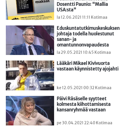
Dosentti Paunio: "Mallia 
USA:sta"
la 12.06.2021 11:11 Kotimaa
Eduskuntatutkimuskeskuksen 
johtaja todella huolestunut 
sanan- ja 
omantunnonvapaudesta
la 29.05.2021 10:45 Kotimaa
Lääkäri Mikael Kivivuorta 
vastaan käynnistetty ajojahti
ke 12.05.2021 00:32 Kotimaa
Päivi Räsäselle syytteet 
kolmesta kiihottamisesta 
kansanryhmää vastaan
pe 30.04.2021 22:40 Kotimaa