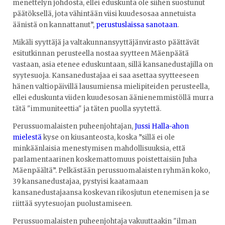
menettelyn johdosta, ellei eduskunta ole siihen suostunut
päätöksellä, jota vähintään viisi kuudesosaa annetuista
äänistä on kannattanut”,
perustuslaissa sanotaan
.
Mikäli syyttäjä ja valtakunnansyyttäjänvirasto päättävät
esitutkinnan perusteella nostaa syytteen Mäenpäätä
vastaan, asia etenee eduskuntaan, sillä kansanedustajilla on
syytesuoja. Kansanedustajaa ei saa asettaa syytteeseen
hänen valtiopäivillä lausumiensa mielipiteiden perusteella,
ellei eduskunta viiden kuudesosan äänienemmistöllä murra
tätä "immuniteettia" ja täten puolla syytettä.
Perussuomalaisten puheenjohtajan,
Jussi Halla-ahon
mielestä
kyse on kiusanteosta, koska ”sillä ei ole
minkäänlaisia menestymisen mahdollisuuksia, että
parlamentaarinen koskemattomuus poistettaisiin Juha
Mäenpäältä”. Pelkästään perussuomalaisten ryhmän koko,
39 kansanedustajaa, pystyisi kaatamaan
kansanedustajaansa koskevan rikosjutun etenemisen ja se
riittää syytesuojan puolustamiseen.
Perussuomalaisten puheenjohtaja vakuuttaakin "ilman