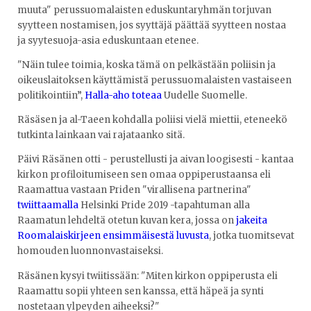
muuta" perussuomalaisten eduskuntaryhmän torjuvan
syytteen nostamisen, jos syyttäjä päättää syytteen nostaa
ja syytesuoja-asia eduskuntaan etenee.
"Näin tulee toimia, koska tämä on pelkästään poliisin ja
oikeuslaitoksen käyttämistä perussuomalaisten vastaiseen
politikointiin”,
Halla-aho toteaa
Uudelle Suomelle.
Räsäsen ja al-Taeen kohdalla poliisi vielä miettii, eteneekö
tutkinta lainkaan vai rajataanko sitä.
Päivi Räsänen otti - perustellusti ja aivan loogisesti - kantaa
kirkon profiloitumiseen sen omaa oppiperustaansa eli
Raamattua vastaan Priden "virallisena partnerina"
twiittaamalla
Helsinki Pride 2019 -tapahtuman alla
Raamatun lehdeltä otetun kuvan kera, jossa on
jakeita
Roomalaiskirjeen ensimmäisestä luvusta
, jotka tuomitsevat
homouden luonnonvastaiseksi.
Räsänen kysyi twiitissään: "Miten kirkon oppiperusta eli
Raamattu sopii yhteen sen kanssa, että häpeä ja synti
nostetaan ylpeyden aiheeksi?"