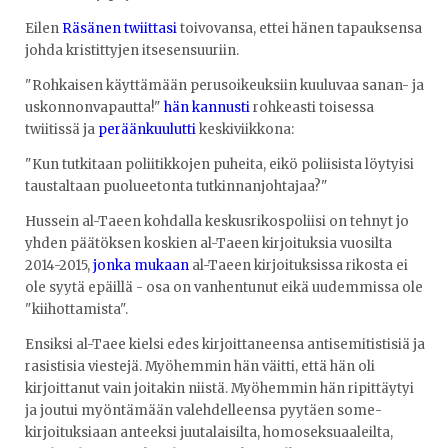
Eilen
Räsänen twiittasi
toivovansa, ettei hänen tapauksensa
johda kristittyjen itsesensuuriin.
"Rohkaisen käyttämään perusoikeuksiin kuuluvaa sanan- ja
uskonnonvapautta!"
hän kannusti
rohkeasti toisessa
twiitissä ja
peräänkuulutti
keskiviikkona:
"Kun tutkitaan poliitikkojen puheita, eikö poliisista löytyisi
taustaltaan puolueetonta tutkinnanjohtajaa?"
Hussein al-Taeen kohdalla keskusrikospoliisi on tehnyt jo
yhden päätöksen koskien al-Taeen kirjoituksia vuosilta
2014-2015,
jonka mukaan
al-Taeen kirjoituksissa rikosta ei
ole syytä epäillä - osa on vanhentunut eikä uudemmissa ole
"kiihottamista".
Ensiksi al-Taee kielsi edes kirjoittaneensa antisemitistisiä ja
rasistisia viestejä. Myöhemmin hän väitti, että hän oli
kirjoittanut vain joitakin niistä. Myöhemmin hän ripittäytyi
ja joutui myöntämään valehdelleensa pyytäen some­
kirjoituksiaan anteeksi juutalaisilta, homo­seksuaaleilta,