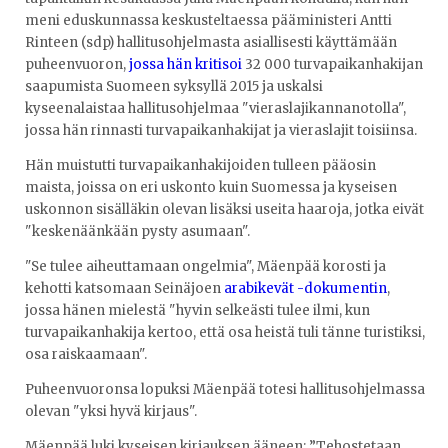
meni eduskunnassa keskusteltaessa pääministeri Antti
Rinteen (sdp) hallitusohjelmasta asiallisesti käyttämään
puheenvuoron,
jossa hän kritisoi
32 000 turvapaikanhakijan
saapumista Suomeen syksyllä 2015 ja uskalsi
kyseenalaistaa hallitusohjelmaa "vieraslajikannanotolla",
jossa hän rinnasti turvapaikanhakijat ja vieraslajit toisiinsa.
Hän muistutti turvapaikanhakijoiden tulleen pääosin
maista, joissa on eri uskonto kuin Suomessa ja kyseisen
uskonnon sisälläkin olevan lisäksi useita haaroja, jotka eivät
"keskenäänkään pysty asumaan".
"Se tulee aiheuttamaan ongelmia", Mäenpää korosti ja
kehotti katsomaan Seinäjoen
arabikevät -dokumentin
,
jossa hänen mielestä "hyvin selkeästi tulee ilmi, kun
turvapaikanhakija kertoo, että osa heistä tuli tänne turistiksi,
osa raiskaamaan".
Puheenvuoronsa lopuksi Mäenpää totesi hallitusohjelmassa
olevan "yksi hyvä kirjaus".
Mäenpää luki kyseisen kirjauksen ääneen: ”Tehostetaan