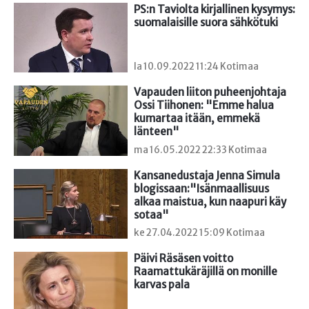
PS:n Taviolta kirjallinen kysymys: 
suomalaisille suora sähkötuki
la 10.09.2022 11:24 Kotimaa
Vapauden liiton puheenjohtaja 
Ossi Tiihonen: "Emme halua 
kumartaa itään, emmekä 
länteen"
ma 16.05.2022 22:33 Kotimaa
Kansanedustaja Jenna Simula 
blogissaan:"Isänmaallisuus 
alkaa maistua, kun naapuri käy 
sotaa"
ke 27.04.2022 15:09 Kotimaa
Päivi Räsäsen voitto 
Raamattukäräjillä on monille 
karvas pala