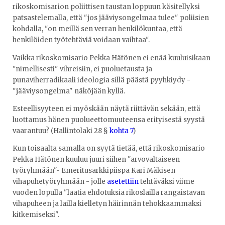
rikoskomisarion poliittisen taustan loppuun käsitellyksi
patsastelemalla, että "jos jääviysongelmaa tulee" poliisien
kohdalla, "on meillä sen verran henkilökuntaa, että
henkilöiden työtehtäviä voidaan vaihtaa".
Vaikka rikoskomisario Pekka Hätönen ei enää kuuluisikaan
"nimellisesti" vihreisiin, ei puoluetausta ja
punaviherradikaali ideologia sillä päästä pyyhkiydy -
"jääviysongelma" näköjään kyllä.
Esteellisyyteen ei myöskään näytä riittävän sekään, että
luottamus hänen puolueettomuuteensa erityisestä syystä
vaarantuu? (Hallintolaki 28 §
kohta 7
)
Kun toisaalta samalla on syytä tietää, että rikoskomisario
Pekka Hätönen kuuluu juuri siihen "arvovaltaiseen
työryhmään"- Emeritusarkkipiispa Kari Mäkisen
vihapuhetyöryhmään - jolle
asetettiin
tehtäväksi viime
vuoden lopulla "laatia ehdotuksia rikoslailla rangaistavan
vihapuheen ja lailla kielletyn häirinnän tehokkaammaksi
kitkemiseksi".