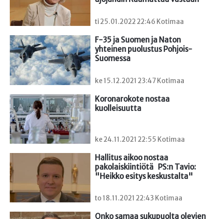
ti 25.01.2022 22:46 Kotimaa
F-35 ja Suomen ja Naton 
yhteinen puolustus Pohjois-
Suomessa
ke 15.12.2021 23:47 Kotimaa
Koronarokote nostaa 
kuolleisuutta
ke 24.11.2021 22:55 Kotimaa
Hallitus aikoo nostaa 
pakolaiskiintiötä   PS:n Tavio: 
"Heikko esitys keskustalta"
to 18.11.2021 22:43 Kotimaa
Onko samaa sukupuolta olevien 