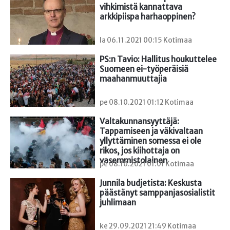
vihkimistä kannattava

arkkipiispa harhaoppinen?
la 06.11.2021 00:15 Kotimaa
PS:n Tavio: Hallitus houkuttelee 
Suomeen ei-työperäisiä 
maahanmuuttajia
pe 08.10.2021 01:12 Kotimaa
Valtakunnansyyttäjä: 
Tappamiseen ja väkivaltaan 
yllyttäminen somessa ei ole 
rikos, jos kiihottaja on 
vasemmistolainen
pe 08.10.2021 01:01 Kotimaa
Junnila budjetista: Keskusta 
päästänyt samppanjasosialistit 
juhlimaan
ke 29.09.2021 21:49 Kotimaa