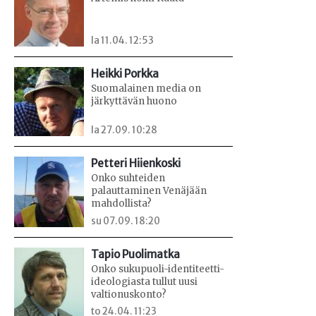
la 11.04. 12:53
Heikki Porkka
Suomalainen media on
järkyttävän huono
la 27.09. 10:28
Petteri Hiienkoski
Onko suhteiden
palauttaminen Venäjään
mahdollista?
su 07.09. 18:20
Tapio Puolimatka
Onko sukupuoli-identiteetti-
ideologiasta tullut uusi
valtionuskonto?
to 24.04. 11:23