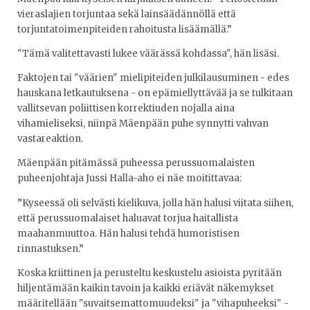
vieraslajien torjuntaa sekä lainsäädännöllä että
torjuntatoimenpiteiden rahoitusta lisäämällä.”
"Tämä valitettavasti lukee väärässä kohdassa", hän lisäsi.
Faktojen tai "väärien" mielipiteiden julkilausuminen - edes
hauskana letkautuksena - on epämiellyttävää ja se tulkitaan
vallitsevan poliittisen korrektiuden nojalla aina
vihamieliseksi, niinpä Mäenpään puhe synnytti vahvan
vastareaktion.
Mäenpään pitämässä puheessa perussuomalaisten
puheenjohtaja Jussi Halla-aho ei näe moitittavaa:
”Kyseessä oli selvästi kielikuva, jolla hän halusi viitata siihen,
että perussuomalaiset haluavat torjua haitallista
maahanmuuttoa. Hän halusi tehdä humoristisen
rinnastuksen.”
Koska kriittinen ja perusteltu keskustelu asioista pyritään
hiljentämään kaikin tavoin ja kaikki eriävät näkemykset
määritellään "suvaitsemattomuudeksi" ja "vihapuheeksi" -