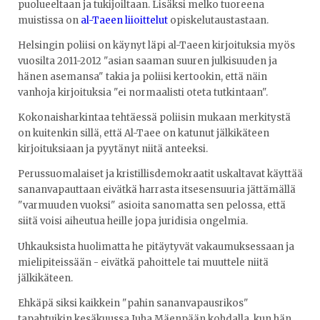
puolueeltaan ja tukijoiltaan. Lisäksi melko tuoreena
muistissa on
al-Taeen liioittelut
opiskelutaustastaan.
Helsingin poliisi on käynyt läpi al-Taeen kirjoituksia myös
vuosilta 2011-2012 "asian saaman suuren julkisuuden ja
hänen asemansa" takia ja poliisi kertookin, että näin
vanhoja kirjoituksia "ei normaalisti oteta tutkintaan".
Kokonaisharkintaa tehtäessä poliisin mukaan merkitystä
on kuitenkin sillä, että Al-Taee on katunut jälkikäteen
kirjoituksiaan ja pyytänyt niitä anteeksi.
Perussuomalaiset ja kristillisdemokraatit uskaltavat käyttää
sananvapauttaan eivätkä harrasta itsesensuuria jättämällä
"varmuuden vuoksi" asioita sanomatta sen pelossa, että
siitä voisi aiheutua heille jopa juridisia ongelmia.
Uhkauksista huolimatta he pitäytyvät vakaumuksessaan ja
mielipiteissään - eivätkä pahoittele tai muuttele niitä
jälkikäteen.
Ehkäpä siksi kaikkein "pahin sananvapausrikos"
tapahtuikin kesäkuussa Juha Mäenpään kohdalla, kun hän