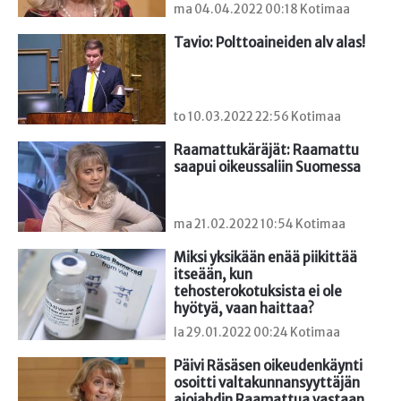
ma 04.04.2022 00:18 Kotimaa
Tavio: Polttoaineiden alv alas!
to 10.03.2022 22:56 Kotimaa
Raamattukäräjät: Raamattu 
saapui oikeussaliin Suomessa
ma 21.02.2022 10:54 Kotimaa
Miksi yksikään enää piikittää 
itseään, kun 
tehosterokotuksista ei ole 
hyötyä, vaan haittaa?
la 29.01.2022 00:24 Kotimaa
Päivi Räsäsen oikeudenkäynti 
osoitti valtakunnansyyttäjän 
ajojahdin Raamattua vastaan