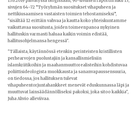
15.6.2019 päivätyssä blogissaan, 90-sivuisen raportin luku 13,
sivujen 64–72 ”Työryhmän suositukset vihapuheen ja
nettikiusaamisen vastaisten toimien tehostamiseksi”,
"sisältää 12 erittäin vahvaa ja kautta koko yhteiskuntamme
vaikuttavaa suositusta, joiden toimeenpanoa nykyinen
hallituskin varmasti haluaa kaikin voimin edistää,
hallitusohjelmansa hengessä".
"Tällaista, käytännössä etenkin perinteisten kristillisten
perhearvojen puolustajiin ja kansallismielisiin
islamkriitikoihin ja maahanmuuttorealisteihin kohdistuvaa
poliittisideologista muokkausta ja sananvapaussensuuria,
on tiedossa, jos hallituksen tulevat
vihapuheentorjuntahankkeet menevät eduskunnassa läpi ja
muuttuvat lainsäädännölliseksi pakoksi, joka sitoo kaikkia",
Juha Ahvio alleviivaa.