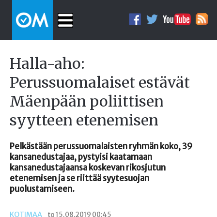
Halla-aho:
Perussuomalaiset estävät
Mäenpään poliittisen
syytteen etenemisen
Pelkästään perussuomalaisten ryhmän koko, 39
kansanedustajaa, pystyisi kaatamaan
kansanedustajaansa koskevan rikosjutun
etenemisen ja se riittää syytesuojan
puolustamiseen.
KOTIMAA
to 15.08.2019 00:45