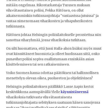
mitään ongelmaa. Rikostarkastaja Turusen mukaan
vihreätaustainen poliisi, Pekka Hätönen, on ollut
aikaisemminkin tutkinnanjohtaja "vastaavissa jutuissa" ja
vastaa nimenomaan viharikosten ja vihapuherikosten
tutkinnasta.
Hätönen johtaa Helsingin poliisilaitokselle perustettua niin
sanottua viharyhmää, jossa viharikoksia tutkitaan.
On silti huomattava, että Jussi Halla-ahon lisäksi myös muut
ovat kiinnittäneet huomiota ja olleet huolissaan siitä, onko
punaviherpoliisi sopiva osallistumaan ensinkään asian
käsittelemiseen tai sen ratkaisemiseen.
Voiko Suomen kansa odottaa päätöksen tai hallinnollisen
menettelyn olevan oikea, puolueeton ja objektiivinen?
Helsingin poliisilaitoksen päällikkö Lasse Aapio kertoi
keskiviikkona aamupäivällä Ylelle
käynnistäneensä
viharikoksia tutkivasta vihreätaustaisesta
tutkinnanjohtajasta selvityksen saatuaan hänen sanojensa
mukaan "ihan tavallisilta kansalaisilta" sähköpostiin