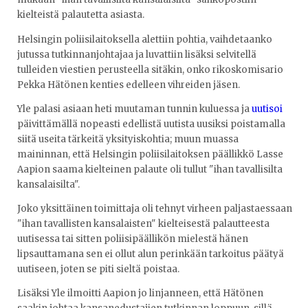
kielteistä palautetta asiasta.
Helsingin poliisilaitoksella alettiin pohtia, vaihdetaanko
jutussa tutkinnanjohtajaa ja luvattiin lisäksi selvitellä
tulleiden viestien perusteella sitäkin, onko rikoskomisario
Pekka Hätönen kenties edelleen vihreiden jäsen.
Yle palasi asiaan heti muutaman tunnin kuluessa ja
uutisoi
päivittämällä nopeasti edellistä uutista uusiksi poistamalla
siitä useita tärkeitä yksityiskohtia; muun muassa
maininnan, että Helsingin poliisilaitoksen päällikkö Lasse
Aapion saama kielteinen palaute oli tullut "ihan tavallisilta
kansalaisilta".
Joko yksittäinen toimittaja oli tehnyt virheen paljastaessaan
"ihan tavallisten kansalaisten" kielteisestä palautteesta
uutisessa tai sitten poliisipäällikön mielestä hänen
lipsauttamana sen ei ollut alun perinkään tarkoitus päätyä
uutiseen, joten se piti sieltä poistaa.
Lisäksi Yle ilmoitti Aapion jo linjanneen, että Hätönen