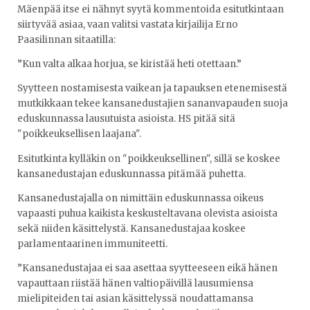
Mäenpää itse ei nähnyt syytä kommentoida esitutkintaan
siirtyvää asiaa, vaan valitsi vastata kirjailija Erno
Paasilinnan sitaatilla:
”Kun valta alkaa horjua, se kiristää heti otettaan.”
Syytteen nostamisesta vaikean ja tapauksen etenemisestä
mutkikkaan tekee kansanedustajien sananvapauden suoja
eduskunnassa lausutuista asioista. HS pitää sitä
"poikkeuksellisen laajana".
Esitutkinta kylläkin on "poikkeuksellinen", sillä se koskee
kansanedustajan eduskunnassa pitämää puhetta.
Kansanedustajalla on nimittäin eduskunnassa oikeus
vapaasti puhua kaikista keskusteltavana olevista asioista
sekä niiden käsittelystä. Kansanedustajaa koskee
parlamentaarinen immuniteetti.
”Kansanedustajaa ei saa asettaa syytteeseen eikä hänen
vapauttaan riistää hänen valtiopäivillä lausumiensa
mielipiteiden tai asian käsittelyssä noudattamansa