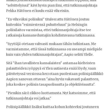
saakin johtaa kansanedustajien tutkinnan loppuun, sillä
"selvittelyissä" kävi hyvin pian ilmi, että tutkinnanjohtaja
Pekka Hätönen ei kuulu enää vihreisiin.
"Ex-vihreäksi poliisiksi" tituleerattu Hätönen joutuu
kuitenkin "esimiestensä puhutteluun" ja Helsingin
poliisilaitos varmistaa, ettei tutkinnanjohtaja itse tee
ratkaisuja kansanedustajiin kohdistuvassa tutkinnassa.
"Syyttäjä otetaan vahvasti mukaan tähän tutkintaan. Me
varmistamme, että tässä tutkinnassa on useampi mielipide
kuin vain yhden tutkinnanjohtajan", Aapio selitti Ylelle.
Sitä "ihan tavallisten kansalaisten" antamaa kielteisten
palautteiden ryöppyä ei Ylen uutisesta enää löydy, vaan
päivitetyssä versiossa kerrotaan puolestaan poliisipäällikkö
Aapion sanovan ottavan "aina hyvin vakavasti palautteen,
joka koskee poliisin tasapuolisuutta ja objektiivisuutta".
"Pienikin särö rikkoo luottamusta. Nyt katsoimme, että
tutkinnanjohtaja voi jatkaa."
Poliisipäällikkö lisäksi kuittaa kohun kohteeksi joutuneen