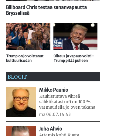
Billboard Chris testaa sananvapautta
Brysselissä
Trump on jo voittanut
Oikeus ja vapaus voitti -
kulttuurisodan
Trump pitää puheen
BLOGIT
Mikko Paunio
Kauhistuttava vihreä
sähkökatastrofi on 100 %
varmuudella jo oven takana
ma 06.07. 14:43
Juha Ahvio
Artemis kohti Kuuta