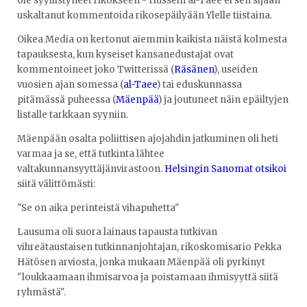
ole syyllistyneet rikokseen - Hussein al-Taee ei sen sijaan
uskaltanut kommentoida rikosepäilyään Ylelle tiistaina.
Oikea Media on kertonut aiemmin kaikista näistä kolmesta
tapauksesta, kun kyseiset kansanedustajat ovat
kommentoineet joko Twitterissä (
Räsänen
), useiden
vuosien ajan somessa (
al-Taee
) tai eduskunnassa
pitämässä puheessa (
Mäenpää
) ja joutuneet näin epäiltyjen
listalle tarkkaan syyniin.
Mäenpään osalta poliittisen ajojahdin jatkuminen oli heti
varmaa ja se, että tutkinta lähtee
valtakunnansyyttäjänvirastoon.
Helsingin Sanomat otsikoi
siitä välittömästi:
"Se on aika perinteistä vihapuhetta"
Lausuma oli suora lainaus tapausta tutkivan
vihreätaustaisen tutkinnanjohtajan, rikoskomisario Pekka
Hätösen arviosta, jonka mukaan Mäenpää oli pyrkinyt
"loukkaamaan ihmisarvoa ja poistamaan ihmisyyttä siitä
ryhmästä".