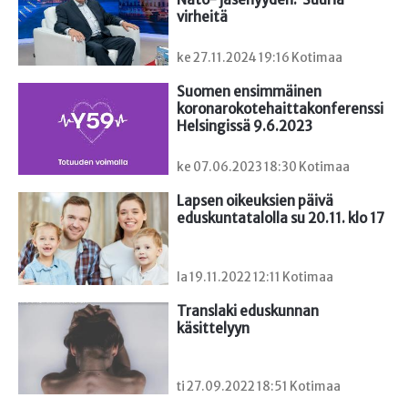
virheitä
ke 27.11.2024 19:16 Kotimaa
Suomen ensimmäinen

koronarokotehaittakonferenssi 
Helsingissä 9.6.2023
ke 07.06.2023 18:30 Kotimaa
Lapsen oikeuksien päivä 
eduskuntatalolla su 20.11. klo 17
la 19.11.2022 12:11 Kotimaa
Translaki eduskunnan 
käsittelyyn
ti 27.09.2022 18:51 Kotimaa