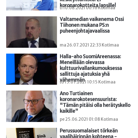
koronarokotteita lapsille!
ti 10.08.2021 00:16 Kotimaa
Valtamedian vaikenema Ossi 
Tiihonen mukana PS:n 
puheenjohtajavaalissa
ma 26.07.2021 22:33 Kotimaa
Halla-aho SuomiAreenassa: 
Meneillään olevassa 
kulttuurivallankumouksessa 
sallittuja ajatuksia yhä 
vähemmän
to 15.07.2021 10:15 Kotimaa
Ano Turtiainen 
koronarokotesensuurista: 
"Tämän pitäisi olla herätyskello 
kaikille"
pe 25.06.2021 01:08 Kotimaa
Perussuomalaiset törkeän 
vaalihäirinnän kohteena - 