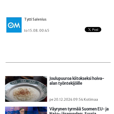
Tytti Salenius
to 15.08. 00:45
Joulupuuroa kiitokseksi hoiva-
alan työntekijöille
pe 20.12.2024 09:54 Kotimaa
Väyrynen tyrmää Suomen EU- ja 
Nato- jäsenyyden:  Suuria 