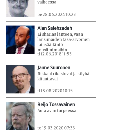
vaiheessa
pe 28.06.2024 10:23
Alan Salehzadeh
Ei shariaa länteen, vaan
länsimaiden tasa-arvoinen
lainsäädäntö
muslimimaihin
ti 12.06.2018 11:53
Janne Suuronen
Rikkaat rikastuvat ja köyhät
kituuttavat
ti 18.08.2020 10:15
Reijo Tossavainen
Auta avun tarpeessa
to 19.03.2020 07:33