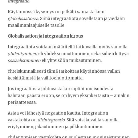
integraatio
.
Käytännössä kysymys on pitkälti samasta kuin
globalisaatiossa
. Siinä integraatiota sovelletaan ja viedään
maailmanlaajuiselle tasolle.
Globalisaation ja integraation kirous
Integraatiota voidaan määritellä tai kuvailla myös sanoilla
yhdentyminen
eli yhdeksi muuttuminen, sekä siihen liittyvä
sosiaalistuminen
eli yhteisöön mukautuminen.
Yhteiskunnallisesti tämä tarkoittaa käytännössä vallan
keskittämistä ja vaihtoehdottomutta.
Jos ingraatiosta johtuvasta korruptioituneisuudesta
halutaan päästä eroon, se on hyvin yksinkertaista – ainakin
periaatteessa.
Asiaa voi lähestyä negaation kautta. Integraation
vastakohta on
disintegraatio
. Sitä voisi kuvailla sanoilla
eriytyminen, jakautuminen ja pilkkoutuminen.
Yhdentymisen vastakohta on puolestaan moninaistuminen