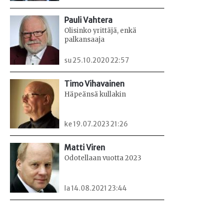
Pauli Vahtera
Olisinko yrittäjä, enkä
palkansaaja
su 25.10.2020 22:57
Timo Vihavainen
Häpeänsä kullakin
ke 19.07.2023 21:26
Matti Viren
Odotellaan vuotta 2023
la 14.08.2021 23:44