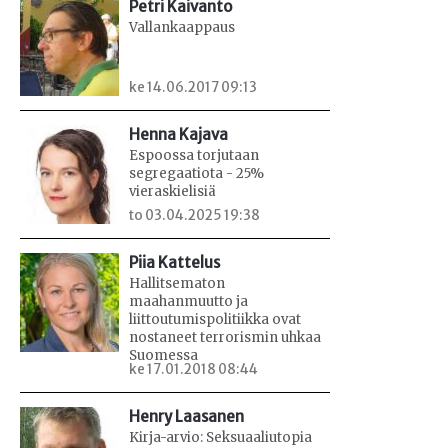
Petri Kaivanto
Vallankaappaus
ke 14.06.2017 09:13
Henna Kajava
Espoossa torjutaan
segregaatiota - 25%
vieraskielisiä
to 03.04.2025 19:38
Piia Kattelus
Hallitsematon
maahanmuutto ja
liittoutumispolitiikka ovat
nostaneet terrorismin uhkaa
Suomessa
ke 17.01.2018 08:44
Henry Laasanen
Kirja-arvio: Seksuaaliutopia