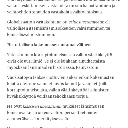
vallan keskittämisen vastakohta on sen hajauttaminen ja
vaihtoehdottomuuden vastakohta vaihtoehtoisuus.
Globalisaation vastakohtana on
valtiosuvereniteetin
eli
valtiollisen itsemääräämisoikeuden vahvistuminen tai
kansallisvaltioistuminen.
Historiallisen kokemuksen antamat välineet
Yhteiskunnan korruptoituneisuus ja vallan väärinkäyttö
eivät ole uusi ilmiö. Se ei ole lainkaan ainutkertaista
myöskään länsimaiden historiassa. Päinvastoin.
Vuosisatojen taakse ulottuvien ankarienkin kokemusten
kautta olemme saaneet myös keinot ja välineet, joilla
korruptoituneisuutta, vallan väärinkäyttöä ja ihmisten
hyväksikäyttöä voidaan tehokkaasti torjua.
Ne ovat
klassisen liberalismin
mukaiset länsimaisen
kansanvallan ja oikeusvaltion periaatteet niiden
alkuperäisessä merkityksessään.