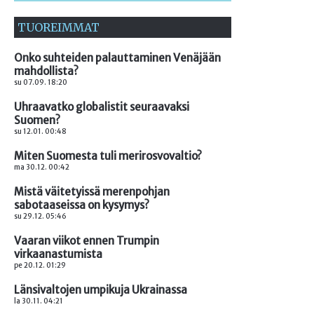
TUOREIMMAT
Onko suhteiden palauttaminen Venäjään
mahdollista?
su 07.09. 18:20
Uhraavatko globalistit seuraavaksi
Suomen?
su 12.01. 00:48
Miten Suomesta tuli merirosvovaltio?
ma 30.12. 00:42
Mistä väitetyissä merenpohjan
sabotaaseissa on kysymys?
su 29.12. 05:46
Vaaran viikot ennen Trumpin
virkaanastumista
pe 20.12. 01:29
Länsivaltojen umpikuja Ukrainassa
la 30.11. 04:21