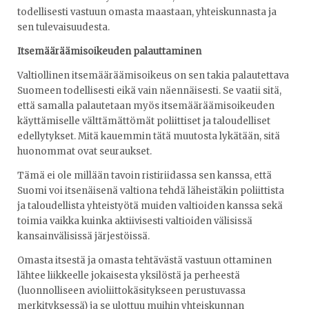
todellisesti vastuun omasta maastaan, yhteiskunnasta ja
sen tulevaisuudesta.
Itsemääräämisoikeuden palauttaminen
Valtiollinen itsemääräämisoikeus on sen takia palautettava
Suomeen todellisesti eikä vain näennäisesti. Se vaatii sitä,
että samalla palautetaan myös itsemääräämisoikeuden
käyttämiselle välttämättömät poliittiset ja taloudelliset
edellytykset. Mitä kauemmin tätä muutosta lykätään, sitä
huonommat ovat seuraukset.
Tämä ei ole millään tavoin ristiriidassa sen kanssa, että
Suomi voi itsenäisenä valtiona tehdä läheistäkin poliittista
ja taloudellista yhteistyötä muiden valtioiden kanssa sekä
toimia vaikka kuinka aktiivisesti valtioiden välisissä
kansainvälisissä järjestöissä.
Omasta itsestä ja omasta tehtävästä vastuun ottaminen
lähtee liikkeelle jokaisesta yksilöstä ja perheestä
(luonnolliseen avioliittokäsitykseen perustuvassa
merkityksessä) ja se ulottuu muihin yhteiskunnan