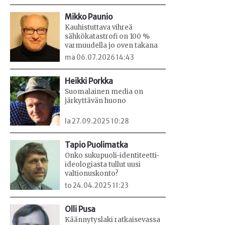
Mikko Paunio
Kauhistuttava vihreä
sähkökatastrofi on 100 %
varmuudella jo oven takana
ma 06.07.2026 14:43
Heikki Porkka
Suomalainen media on
järkyttävän huono
la 27.09.2025 10:28
Tapio Puolimatka
Onko sukupuoli-identiteetti-
ideologiasta tullut uusi
valtionuskonto?
to 24.04.2025 11:23
Olli Pusa
Käännytyslaki ratkaisevassa