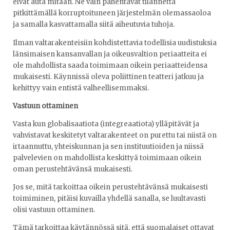
eivät auta mitään. Ne vain pahentavat tilannetta
pitkittämällä korruptoituneen järjestelmän olemassaoloa
ja samalla kasvattamalla siitä aiheutuvia tuhoja.
Ilman valtarakenteisiin kohdistettavia todellisia uudistuksia
länsimaisen kansanvallan ja oikeusvaltion periaatteita ei
ole mahdollista saada toimimaan oikein periaatteidensa
mukaisesti. Käynnissä oleva poliittinen teatteri jatkuu ja
kehittyy vain entistä valheellisemmaksi.
Vastuun ottaminen
Vasta kun globalisaatiota (integreaatiota) ylläpitävät ja
vahvistavat keskitetyt valtarakenteet on purettu tai niistä on
irtaannuttu, yhteiskunnan ja sen instituutioiden ja niissä
palvelevien on mahdollista keskittyä toimimaan oikein
oman perustehtävänsä mukaisesti.
Jos se, mitä tarkoittaa oikein perustehtävänsä mukaisesti
toimiminen, pitäisi kuvailla yhdellä sanalla, se luultavasti
olisi vastuun ottaminen.
Tämä tarkoittaa käytännössä sitä, että suomalaiset ottavat