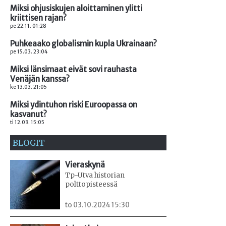
Miksi ohjusiskujen aloittaminen ylitti
kriittisen rajan?
pe 22.11. 01:28
Puhkeaako globalismin kupla Ukrainaan?
pe 15.03. 23:04
Miksi länsimaat eivät sovi rauhasta
Venäjän kanssa?
ke 13.03. 21:05
Miksi ydintuhon riski Euroopassa on
kasvanut?
ti 12.03. 15:05
BLOGIT
Vieraskynä
Tp-Utva historian
polttopisteessä
to 03.10.2024 15:30