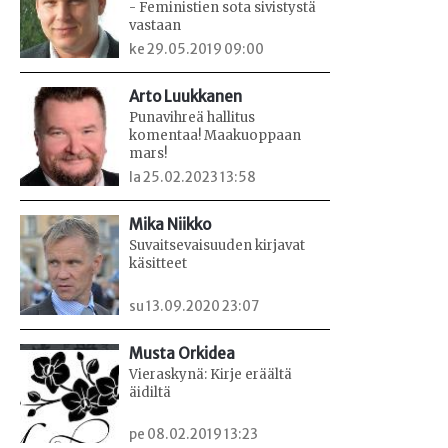
- Feministien sota sivistystä
vastaan
ke 29.05.2019 09:00
Arto Luukkanen
Punavihreä hallitus
komentaa! Maakuoppaan
mars!
la 25.02.2023 13:58
Mika Niikko
Suvaitsevaisuuden kirjavat
käsitteet
su 13.09.2020 23:07
Musta Orkidea
Vieraskynä: Kirje eräältä
äidiltä
pe 08.02.2019 13:23