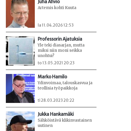
Juha Ahvio
Artemis kohti Kuuta
la 11.04.2026 12:53
Professorin Ajatuksia
Yle teki diasarjan, mutta
miksi niin moni seikka
unohtui?
to 13.05.2021 20:23
Marko Hamilo
Ydinvoimaa, talouskasvua ja
teollisia työpaikkoja
ti 28.03.2023 20:22
Jukka Hankamäki
Sähköistävä klikinvastainen
uutinen