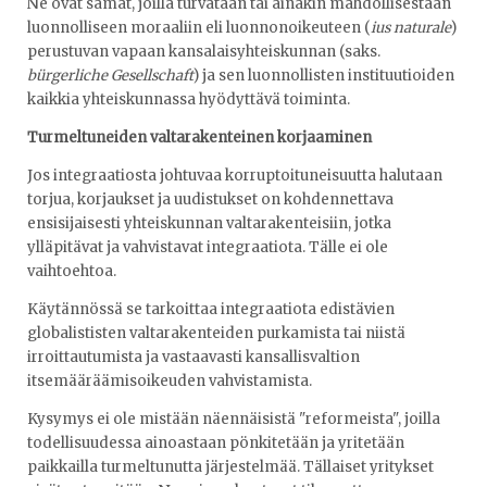
Ne ovat samat, joilla turvataan tai ainakin mahdollisestaan
luonnolliseen moraaliin eli luonnonoikeuteen (
ius
naturale
)
perustuvan vapaan kansalaisyhteiskunnan (saks.
bürgerliche Gesellschaft
) ja sen luonnollisten instituutioiden
kaikkia yhteiskunnassa hyödyttävä toiminta.
Turmeltuneiden valtarakenteinen korjaaminen
Jos integraatiosta johtuvaa korruptoituneisuutta halutaan
torjua, korjaukset ja uudistukset on kohdennettava
ensisijaisesti yhteiskunnan valtarakenteisiin, jotka
ylläpitävat ja vahvistavat integraatiota. Tälle ei ole
vaihtoehtoa.
Käytännössä se tarkoittaa integraatiota edistävien
globalististen valtarakenteiden purkamista tai niistä
irroittautumista ja vastaavasti kansallisvaltion
itsemääräämisoikeuden vahvistamista.
Kysymys ei ole mistään näennäisistä "reformeista", joilla
todellisuudessa ainoastaan pönkitetään ja yritetään
paikkailla turmeltunutta järjestelmää. Tällaiset yritykset