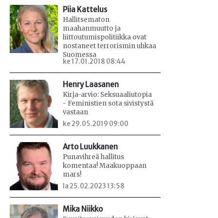
Piia Kattelus
Hallitsematon
maahanmuutto ja
liittoutumispolitiikka ovat
nostaneet terrorismin uhkaa
Suomessa
ke 17.01.2018 08:44
Henry Laasanen
Kirja-arvio: Seksuaaliutopia
- Feministien sota sivistystä
vastaan
ke 29.05.2019 09:00
Arto Luukkanen
Punavihreä hallitus
komentaa! Maakuoppaan
mars!
la 25.02.2023 13:58
Mika Niikko