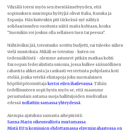
Vihriälä totesi myös sen itsestäänselvyyden, että
sopimuksen suurimpia hyötyjiä olivat Italia, Ranska ja
Espanja. Hän kuitenkin piti tärkeänä nyt nähtyä
solidaarisuuden osoitusta näitä maita kohtaan, koska
"Suomikin voi joskus olla sellaisen tuen tarpeessa".
Nähtäväksi jää, toteutuuko sovittu budjetti, vai tuleeko siihen
vielä muutoksia. Mikäli se toteutuu - kuten on
todennäköistä - olemme astuneet pitkän matkaa kohti
Euroopan federalistista unionia, jossa kulkee säännöllinen
rahavirta ahkerasta ja rankasti verotetusta pohjolasta koti
etelää, jonka veteliä elintapoja joku suomalainen
höpöhöpötoimittaja
kertoi eilen ihailevansa
. Tähän
todellisuuteen sopii hyvin myös se, että maamme
perustuslain antama suoja hallitsijoiden mielivallan
edessä
nollattiin samassa yhteydessä
.
Aiempia ajatuksia samasta aihepiiristä:
Sanna Marin oikeusvaltiota murtamassa
Mistä EU:n komission ehdottamassa elpymisrahastossa on