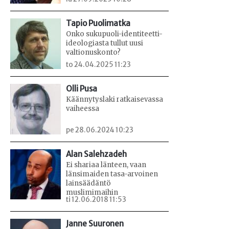
Tapio Puolimatka
Onko sukupuoli-identiteetti-
ideologiasta tullut uusi
valtionuskonto?
to 24.04.2025 11:23
Olli Pusa
Käännytyslaki ratkaisevassa
vaiheessa
pe 28.06.2024 10:23
Alan Salehzadeh
Ei shariaa länteen, vaan
länsimaiden tasa-arvoinen
lainsäädäntö
muslimimaihin
ti 12.06.2018 11:53
Janne Suuronen