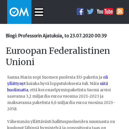
Blogi: Professorin Ajatuksia, to 23.07.2020 00:39
Euroopan Federalistinen
Unioni
Sanna Marin sopi Suomen puolesta EU-paketin ja
oli
yllättynyt
kuinka hyvä lopputuloksesta tuli. Näin
siitä
huolimatta
, että koronaelpymispaketista Suomi arvioi
saavansa 3,2 miljardia euroa vuosina 2021–2023 ja
maksavansa paketista 6,6 miljardia euroa vuosina 2021–
2058.
Vähemmän yllättävästi hallituspuolueiden suunnasta on
kuulunut lähinnä hymistelyä ja oppositiosta taas on