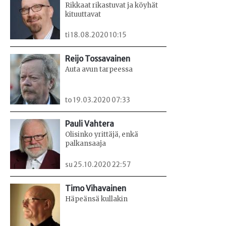
Rikkaat rikastuvat ja köyhät
kituuttavat
ti 18.08.2020 10:15
Reijo Tossavainen
Auta avun tarpeessa
to 19.03.2020 07:33
Pauli Vahtera
Olisinko yrittäjä, enkä
palkansaaja
su 25.10.2020 22:57
Timo Vihavainen
Häpeänsä kullakin