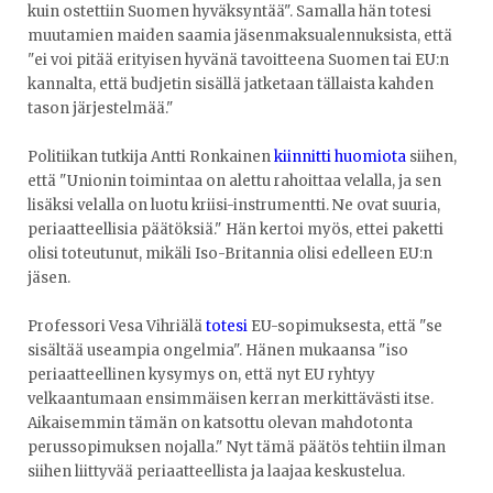
kuin ostettiin Suomen hyväksyntää". Samalla hän totesi
muutamien maiden saamia jäsenmaksualennuksista, että
"ei voi pitää erityisen hyvänä tavoitteena Suomen tai EU:n
kannalta, että budjetin sisällä jatketaan tällaista kahden
tason järjestelmää."
Politiikan tutkija Antti Ronkainen
kiinnitti huomiota
siihen,
että "Unionin toimintaa on alettu rahoittaa velalla, ja sen
lisäksi velalla on luotu kriisi-instrumentti. Ne ovat suuria,
periaatteellisia päätöksiä." Hän kertoi myös, ettei paketti
olisi toteutunut, mikäli Iso-Britannia olisi edelleen EU:n
jäsen.
Professori Vesa Vihriälä
totesi
EU-sopimuksesta, että "se
sisältää useampia ongelmia". Hänen mukaansa "iso
periaatteellinen kysymys on, että nyt EU ryhtyy
velkaantumaan ensimmäisen kerran merkittävästi itse.
Aikaisemmin tämän on katsottu olevan mahdotonta
perussopimuksen nojalla." Nyt tämä päätös tehtiin ilman
siihen liittyvää periaatteellista ja laajaa keskustelua.