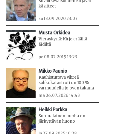
Suvaitsevaisuuden kirjavat
käsitteet
su 13.09.2020 23:07
Musta Orkidea
Vieraskynä: Kirje eräältä
äidiltä
pe 08.02.2019 13:23
Mikko Paunio
Kauhistuttava vihreä
sähkökatastrofi on 100 %
varmuudella jo oven takana
ma 06.07.2026 14:43
Heikki Porkka
Suomalainen media on
järkyttävän huono
la 27.09.2025 10:28