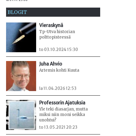
BLOGIT
Vieraskynä
Tp-Utva historian
polttopisteessä
to 03.10.2024 15:30
Juha Ahvio
Artemis kohti Kuuta
la 11.04.2026 12:53
Professorin Ajatuksia
Yle teki diasarjan, mutta
miksi niin moni seikka
unohtui?
to 13.05.2021 20:23