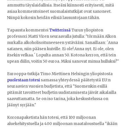
ammuttu täyslaidallisia. Itseäni kiinnosti erityisesti, mitä
asiaa kommentoineet suomalaistutkijat ovat sanoneet.
Niinpä kokosin heidän eilisiä lausuntojaan tähän.
Tapausta kommentoi
Twitterissä
Turun yliopiston
professori Matti Viren seuraavalla jutulla: "törmään Alkon
nurkalla alkoholisoituneeseen ystävääni. Sanaillaan: ´Anna
satanen, niin pääsen kuiville. Ei ole! Anna nyt. Ei ole, olen
itsekin velkaa.´ Lopulta annan 50. Kotona kerron, että tein
upean diilin, voitin 50 euroa. Miksi sanovat minua hulluksi?"
Eurooppa-tutkija Timo Miettinen Helsingin yliopistosta
puolestaan totesi
samassa yhteydessä päätetystä EU:n
seuraavien vuosien budjetista, että "Suomenkin esillä
pitämät tavoitteet budjetin uudistamisesta jäivät aikalailla
saavuttamatta. Se on iso tarina, joka keskustelussa on
jäänyt syrjään."
Koronapaketista hän totesi, että 100 miljoonan
aluekehitystuella ja 400 miljoonan maataloustuella "ikään