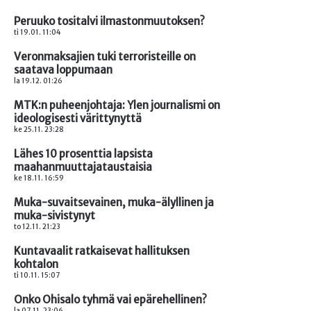
Peruuko tositalvi ilmastonmuutoksen?
ti 19.01. 11:04
Veronmaksajien tuki terroristeille on
saatava loppumaan
la 19.12. 01:26
MTK:n puheenjohtaja: Ylen journalismi on
ideologisesti värittynyttä
ke 25.11. 23:28
Lähes 10 prosenttia lapsista
maahanmuuttajataustaisia
ke 18.11. 16:59
Muka-suvaitsevainen, muka-älyllinen ja
muka-sivistynyt
to 12.11. 21:23
Kuntavaalit ratkaisevat hallituksen
kohtalon
ti 10.11. 15:07
Onko Ohisalo tyhmä vai epärehellinen?
la 07.11. 23:06