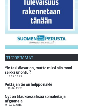
TUOREIMMAT
Yle teki diasarjan, mutta miksi niin moni
seikka unohtui?
to 13.05. 20:23
Pettäjän tie on helppo nakki
to 29.04. 23:26
Nyt on tilauksessa lisää somaleita ja
afgaaneja
to 15.04. 23:16