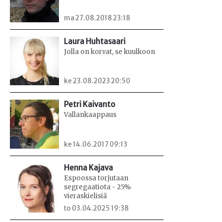
ma 27.08.2018 23:18
Laura Huhtasaari
Jolla on korvat, se kuulkoon
ke 23.08.2023 20:50
Petri Kaivanto
Vallankaappaus
ke 14.06.2017 09:13
Henna Kajava
Espoossa torjutaan
segregaatiota - 25%
vieraskielisiä
to 03.04.2025 19:38