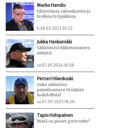
Marko Hamilo
Ydinvoimaa, talouskasvua ja
teollisia työpaikkoja
ti 28.03.2023 20:22
Jukka Hankamäki
Sähköistävä klikinvastainen
uutinen
su 07.01.2024 18:08
Petteri Hiienkoski
Onko suhteiden
palauttaminen Venäjään
mahdollista?
su 07.09.2025 18:20
Tapio Holopainen
Mistä on pienet getot tehty?