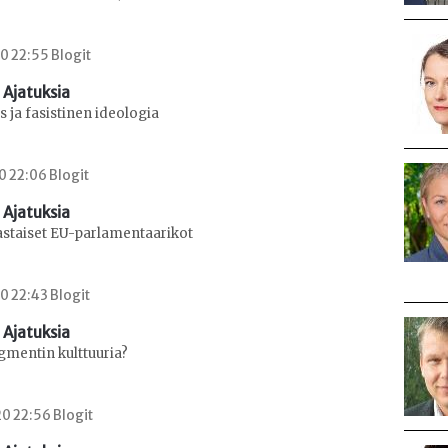
0 22:55 Blogit
 Ajatuksia
 ja fasistinen ideologia
0 22:06 Blogit
 Ajatuksia
staiset EU-parlamentaarikot
0 22:43 Blogit
 Ajatuksia
mentin kulttuuria?
0 22:56 Blogit