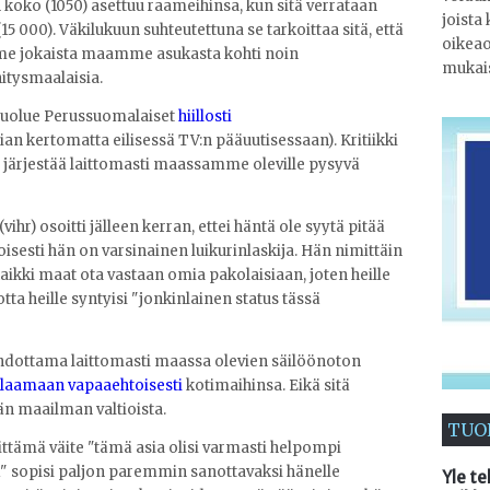
koko (1050) asettuu raameihinsa, kun sitä verrataan
joista
5 000). Väkilukuun suhteutettuna se tarkoittaa sitä, että
oikeao
mme jokaista maamme asukasta kohti noin
mukais
hitysmaalaisia.
opuolue Perussuomalaiset
hiillosti
ian kertomatta eilisessä TV:n pääuutisessaan). Kritiikki
a järjestää laittomasti maassamme oleville pysyvä
ihr) osoitti jälleen kerran, ettei häntä ole syytä pitää
isesti hän on varsinainen luikurinlaskija. Hän nimittäin
 kaikki maat ota vastaan omia pakolaisiaan, joten heille
tta heille syntyisi "jonkinlainen status tässä
hdottama laittomasti maassa olevien säilöönoton
laamaan vapaaehtoisesti
kotimaihinsa. Eikä sitä
ään maailman valtioista.
TUO
ttämä väite "tämä asia olisi varmasti helpompi
" sopisi paljon paremmin sanottavaksi hänelle
Yle te