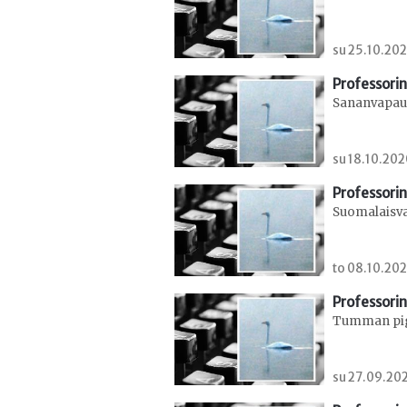
su 25.10.202
Professorin
Sananvapaus
su 18.10.202
Professorin
Suomalaisva
to 08.10.202
Professorin
Tumman pig
su 27.09.202