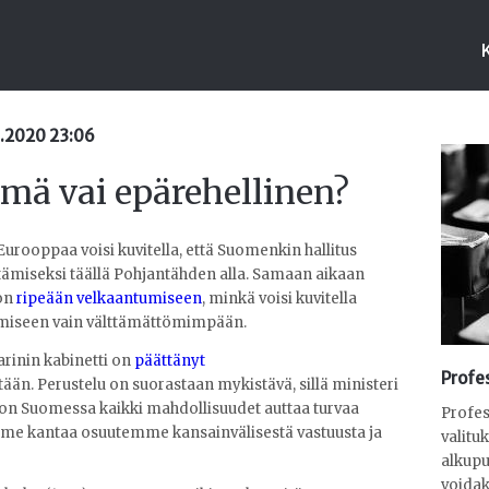
11.2020 23:06
mä vai epärehellinen?
Eurooppaa voisi kuvitella, että Suomenkin hallitus
ntämiseksi täällä Pohjantähden alla. Samaan aikaan
ion
ripeään velkaantumiseen
, minkä voisi kuvitella
amiseen vain välttämättömimpään.
arinin kabinetti on
päättänyt
Profes
än. Perustelu on suorastaan mykistävä, sillä ministeri
 on Suomessa kaikki mahdollisuudet auttaa turvaa
Profes
imme kantaa osuutemme kansainvälisestä vastuusta ja
valitu
alkupu
voidak