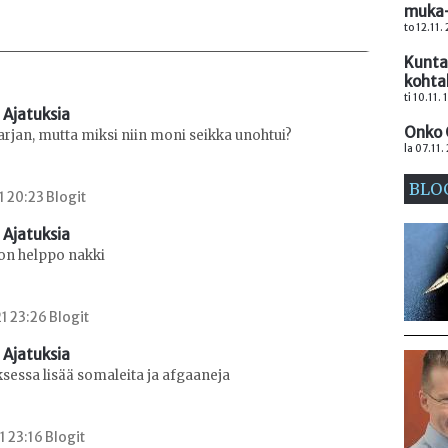
muka-
to 12.11.
Kuntav
kohta
ti 10.11.
 Ajatuksia
Onko 
sarjan, mutta miksi niin moni seikka unohtui?
la 07.11.
BLO
1 20:23 Blogit
 Ajatuksia
 on helppo nakki
1 23:26 Blogit
 Ajatuksia
ksessa lisää somaleita ja afgaaneja
1 23:16 Blogit