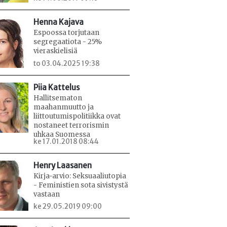
Henna Kajava
Espoossa torjutaan
segregaatiota - 25%
vieraskielisiä
to 03.04.2025 19:38
Piia Kattelus
Hallitsematon
maahanmuutto ja
liittoutumispolitiikka ovat
nostaneet terrorismin
uhkaa Suomessa
ke 17.01.2018 08:44
Henry Laasanen
Kirja-arvio: Seksuaaliutopia
- Feministien sota sivistystä
vastaan
ke 29.05.2019 09:00