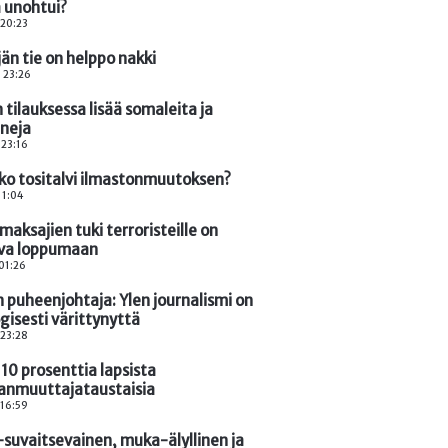
a unohtui?
 20:23
än tie on helppo nakki
. 23:26
 tilauksessa lisää somaleita ja
neja
 23:16
ko tositalvi ilmastonmuutoksen?
 11:04
aksajien tuki terroristeille on
va loppumaan
 01:26
 puheenjohtaja: Ylen journalismi on
gisesti värittynyttä
 23:28
10 prosenttia lapsista
nmuuttajataustaisia
 16:59
suvaitsevainen, muka-älyllinen ja