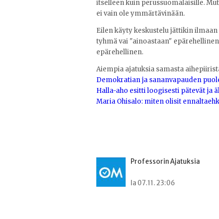
itselleen kuin perussuomalaisille. Mut
ei vain ole ymmärtävinään.
Eilen käyty keskustelu jättikin ilmaa
tyhmä vai "ainoastaan" epärehellinen. 
epärehellinen.
Aiempia ajatuksia samasta aihepiirist
Demokratian ja sananvapauden puol
Halla-aho esitti loogisesti pätevät ja äl
Maria Ohisalo: miten olisit ennaltaeh
Professorin Ajatuksia
la 07.11. 23:06