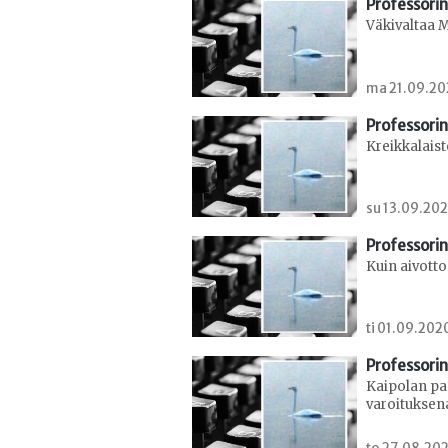
Professorin
Väkivaltaa 
ma 21.09.202
Professorin
Kreikkalaist
su 13.09.202
Professorin
Kuin aivott
ti 01.09.202
Professorin
Kaipolan pa
varoituksena