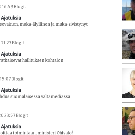
0 16:59 Blogit
 Ajatuksia
sevainen, muka-älyllinen ja muka-sivistynyt
 21:23 Blogit
 Ajatuksia
ratkaisevat hallituksen kohtalon
 15:07 Blogit
 Ajatuksia
ahdus suomalaisessa valtamediassa
0 23:57 Blogit
 Ajatuksia
oittaa toimintaan, ministeri Ohisalo!