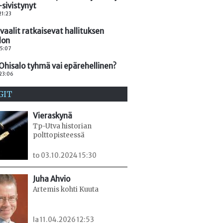
sivistynyt
 21:23
aalit ratkaisevat hallituksen
lon
 15:07
Ohisalo tyhmä vai epärehellinen?
 23:06
GIT
Vieraskynä
Tp-Utva historian
polttopisteessä
to 03.10.2024 15:30
Juha Ahvio
Artemis kohti Kuuta
la 11.04.2026 12:53