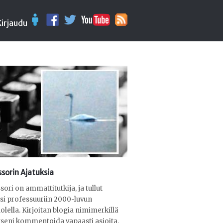
Kirjaudu
sorin Ajatuksia
sori on ammattitutkija, ja tullut
ksi professuuriin 2000-luvun
olella. Kirjoitan blogia nimimerkillä
seni kommentoida vapaasti asioita,