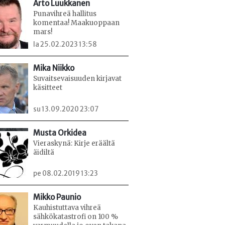
Arto Luukkanen
Punavihreä hallitus
komentaa! Maakuoppaan
mars!
la 25.02.2023 13:58
Mika Niikko
Suvaitsevaisuuden kirjavat
käsitteet
su 13.09.2020 23:07
Musta Orkidea
Vieraskynä: Kirje eräältä
äidiltä
pe 08.02.2019 13:23
Mikko Paunio
Kauhistuttava vihreä
sähkökatastrofi on 100 %