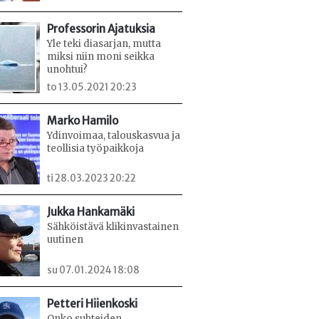
Professorin Ajatuksia
Yle teki diasarjan, mutta
miksi niin moni seikka
unohtui?
to 13.05.2021 20:23
Marko Hamilo
Ydinvoimaa, talouskasvua ja
teollisia työpaikkoja
ti 28.03.2023 20:22
Jukka Hankamäki
Sähköistävä klikinvastainen
uutinen
su 07.01.2024 18:08
Petteri Hiienkoski
Onko suhteiden