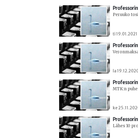
Professorin
Peruuko tos
ti 19.01.2021
Professorin
Veronmaksaj
la 19.12.202
Professorin
MTK:n puheen
ke 25.11.202
Professorin
Lähes 10 pr