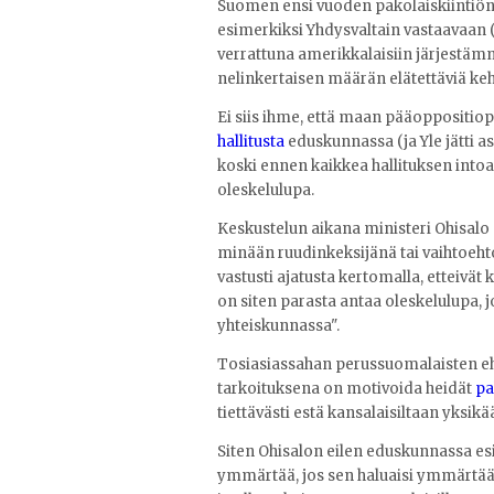
Suomen ensi vuoden pakolaiskiintiön 
esimerkiksi Yhdysvaltain vastaavaan (1
verrattuna amerikkalaisiin järjestä
nelinkertaisen määrän elätettäviä ke
Ei siis ihme, että maan pääoppositi
hallitusta
eduskunnassa (ja Yle jätti as
koski ennen kaikkea hallituksen into
oleskelulupa.
Keskustelun aikana ministeri Ohisalo (v
minään ruudinkeksijänä tai vaihtoehto
vastusti ajatusta kertomalla, etteivät
on siten parasta antaa oleskelulupa, jo
yhteiskunnassa".
Tosiasiassahan perussuomalaisten e
tarkoituksena on motivoida heidät
pa
tiettävästi estä kansalaisiltaan yksik
Siten Ohisalon eilen eduskunnassa esi
ymmärtää, jos sen haluaisi ymmärtää