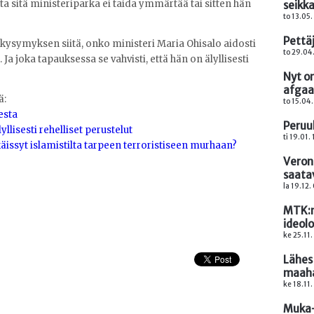
ta sitä ministeriparka ei taida ymmärtää tai sitten hän
seikk
to 13.05.
Pettäj
n kysymyksen siitä, onko ministeri Maria Ohisalo aidosti
to 29.04
Ja joka tapauksessa se vahvisti, että hän on älyllisesti
Nyt on
afgaa
ä:
to 15.04.
esta
Peruu
yllisesti rehelliset perustelut
ti 19.01.
käissyt islamistilta tarpeen terroristiseen murhaan?
Veronm
saata
la 19.12.
MTK:n
ideolo
ke 25.11.
Lähes 
maaha
ke 18.11.
Muka-