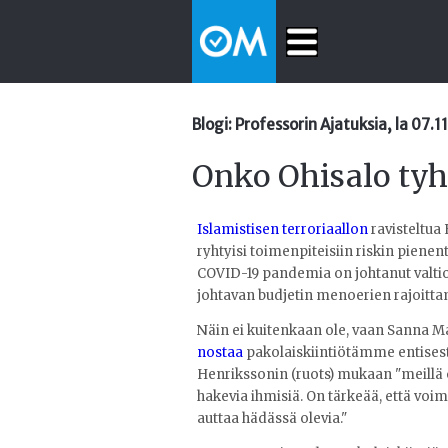
Blogi: Professorin Ajatuksia, la 07.
Onko Ohisalo tyh
Islamistisen terroriaallon
ravisteltua 
ryhtyisi toimenpiteisiin riskin piene
COVID-19 pandemia on johtanut valt
johtavan budjetin menoerien rajoitt
Näin ei kuitenkaan ole, vaan Sanna M
nostaa
pakolaiskiintiötämme entisestä
Henrikssonin (ruots) mukaan "meillä
hakevia ihmisiä. On tärkeää, että vo
auttaa hädässä olevia."