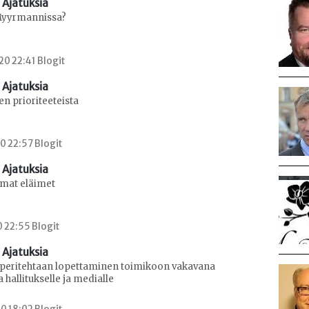
 Ajatuksia
Myyrmannissa?
0 22:41 Blogit
 Ajatuksia
en prioriteeteista
0 22:57 Blogit
 Ajatuksia
omat eläimet
0 22:55 Blogit
 Ajatuksia
peritehtaan lopettaminen toimikoon vakavana
 hallitukselle ja medialle