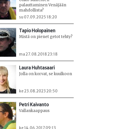
palauttaminen Venäjään
mahdollista?
su 07.09.2025 18:20
Tapio Holopainen
Mistä on pienet getot tehty?
ma 27.08.2018 23:18
Laura Huhtasaari
Jolla on korvat, se kuulkoon
ke 23.08.2023 20:50
Petri Kaivanto
Vallankaappaus
ke 14.06.2017 09:13