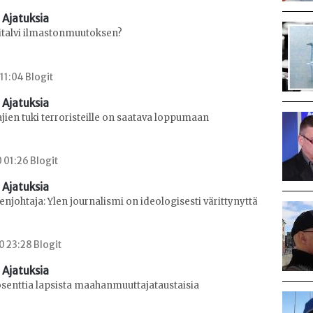
 Ajatuksia
italvi ilmastonmuutoksen?
 11:04 Blogit
 Ajatuksia
ien tuki terroristeille on saatava loppumaan
0 01:26 Blogit
 Ajatuksia
johtaja: Ylen journalismi on ideologisesti värittynyttä
0 23:28 Blogit
 Ajatuksia
osenttia lapsista maahanmuuttajataustaisia