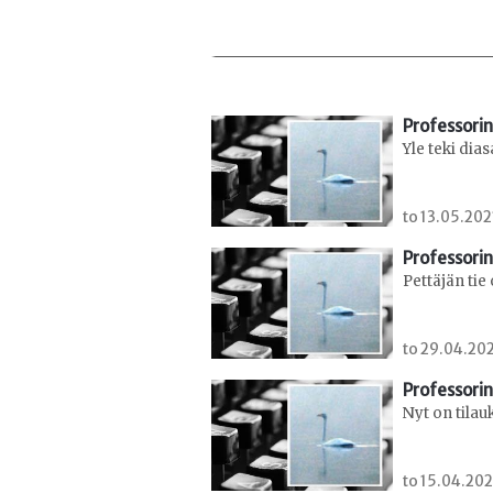
Professorin
Yle teki dia
to 13.05.202
Professorin
Pettäjän tie
to 29.04.202
Professorin
Nyt on tilau
to 15.04.202