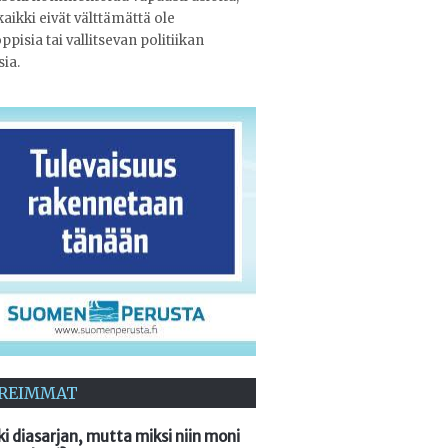
 kaikki eivät välttämättä ole
ppisia tai vallitsevan politiikan
ia.
REIMMAT
ki diasarjan, mutta miksi niin moni