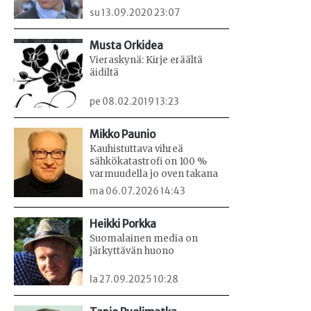
su 13.09.2020 23:07
Musta Orkidea
Vieraskynä: Kirje eräältä
äidiltä
pe 08.02.2019 13:23
Mikko Paunio
Kauhistuttava vihreä
sähkökatastrofi on 100 %
varmuudella jo oven takana
ma 06.07.2026 14:43
Heikki Porkka
Suomalainen media on
järkyttävän huono
la 27.09.2025 10:28