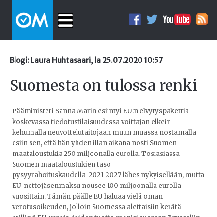
Blogi: Laura Huhtasaari, la 25.07.2020 10:57
Suomesta on tulossa renki
Pääministeri Sanna Marin esiintyi EU:n elvytyspakettia
koskevassa tiedotustilaisuudessa voittajan elkein
kehumalla neuvottelutaitojaan muun muassa nostamalla
esiin sen, että hän yhden illan aikana nosti Suomen
maataloustukia 250 miljoonalla eurolla. Tosiasiassa
Suomen maataloustukien taso
pysyyrahoituskaudella 2021-2027 lähes nykyisellään, mutta
EU-nettojäsenmaksu nousee 100 miljoonalla eurolla
vuosittain. Tämän päälle EU haluaa vielä oman
verotusoikeuden, jolloin Suomessa alettaisiin kerätä