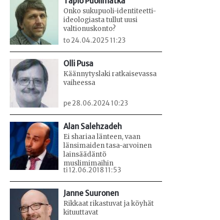
Tapio Puolimatka
Onko sukupuoli-identiteetti-
ideologiasta tullut uusi
valtionuskonto?
to 24.04.2025 11:23
Olli Pusa
Käännytyslaki ratkaisevassa
vaiheessa
pe 28.06.2024 10:23
Alan Salehzadeh
Ei shariaa länteen, vaan
länsimaiden tasa-arvoinen
lainsäädäntö
muslimimaihin
ti 12.06.2018 11:53
Janne Suuronen
Rikkaat rikastuvat ja köyhät
kituuttavat