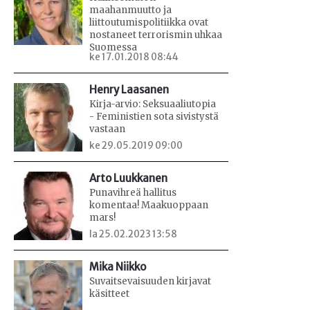
maahanmuutto ja
liittoutumispolitiikka ovat
nostaneet terrorismin uhkaa
Suomessa
ke 17.01.2018 08:44
Henry Laasanen
Kirja-arvio: Seksuaaliutopia
- Feministien sota sivistystä
vastaan
ke 29.05.2019 09:00
Arto Luukkanen
Punavihreä hallitus
komentaa! Maakuoppaan
mars!
la 25.02.2023 13:58
Mika Niikko
Suvaitsevaisuuden kirjavat
käsitteet