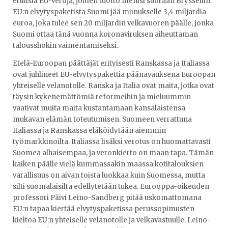
erillisiä EU-veroja, joiden tuotto menisi suoraan Brysseliin.
EU:n elvytyspaketista Suomi jää miinukselle 3,4 miljardia
euroa, joka tulee sen 20 miljardin velkavuoren päälle, jonka
Suomi ottaa tänä vuonna koronaviruksen aiheuttaman
talousshokin vaimentamiseksi.
Etelä-Euroopan päättäjät erityisesti Ranskassa ja Italiassa
ovat juhlineet EU-elvytyspakettia päänavauksena Euroopan
yhteiselle velanotolle. Ranska ja Italia ovat maita, jotka ovat
täysin kykenemättömiä reformeihin ja mieluummin
vaativat muita maita kustantamaan kansalaistensa
mukavan elämän toteutumisen. Suomeen verrattuna
Italiassa ja Ranskassa eläköidytään aiemmin
työmarkkinoilta. Italiassa lisäksi verotus on huomattavasti
Suomea alhaisempaa, ja veronkierto on maan tapa. Tämän
kaiken päälle vielä kummassakin maassa kotitalouksien
varallisuus on aivan toista luokkaa kuin Suomessa, mutta
silti suomalaisilta edellytetään tukea. Eurooppa-oikeuden
professori Päivi Leino-Sandberg pitää uskomattomana
EU:n tapaa kiertää elvytyspaketissa perussopimusten
kieltoa EU:n yhteiselle velanotolle ja velkavastuulle. Leino-