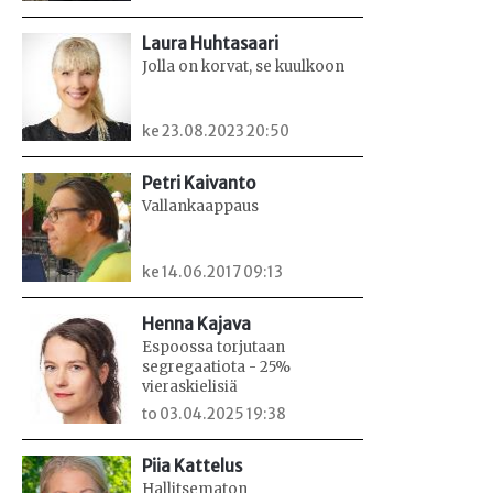
Laura Huhtasaari
Jolla on korvat, se kuulkoon
ke 23.08.2023 20:50
Petri Kaivanto
Vallankaappaus
ke 14.06.2017 09:13
Henna Kajava
Espoossa torjutaan
segregaatiota - 25%
vieraskielisiä
to 03.04.2025 19:38
Piia Kattelus
Hallitsematon