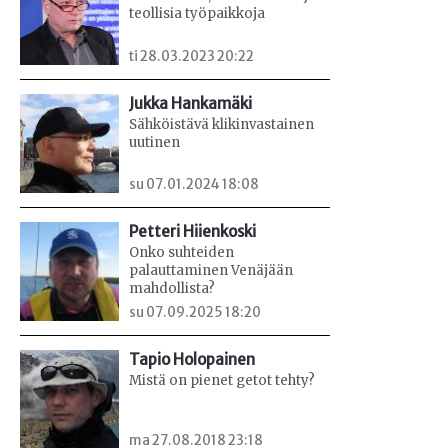
teollisia työpaikkoja
ti 28.03.2023 20:22
Jukka Hankamäki
Sähköistävä klikinvastainen
uutinen
su 07.01.2024 18:08
Petteri Hiienkoski
Onko suhteiden
palauttaminen Venäjään
mahdollista?
su 07.09.2025 18:20
Tapio Holopainen
Mistä on pienet getot tehty?
ma 27.08.2018 23:18