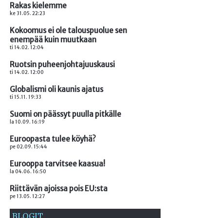
Rakas kielemme
ke 31.05. 22:23
Kokoomus ei ole talouspuolue sen
enempää kuin muutkaan
ti 14.02. 12:04
Ruotsin puheenjohtajuuskausi
ti 14.02. 12:00
Globalismi oli kaunis ajatus
ti 15.11. 19:33
Suomi on päässyt puulla pitkälle
la 10.09. 16:19
Euroopasta tulee köyhä?
pe 02.09. 15:44
Eurooppa tarvitsee kaasua!
la 04.06. 16:50
Riittävän ajoissa pois EU:sta
pe 13.05. 12:27
BLOGIT