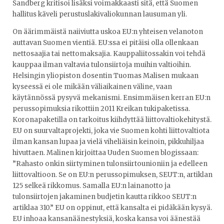
Sandberg kritisoi lisäksi voimakkaasti sitä, että Suomen
hallitus käveli perustuslakivaliokunnan lausuman yli.
On äärimmäistä naiiviutta uskoa EU:n yhteisen velanoton
auttavan Suomen vientiä. EU:ssa ei pitäisi olla ollenkaan
nettosaajia tai nettomaksajia. Kauppaliitossakin voi tehdä
kauppaa ilman valtavia tulonsiirtoja muihin valtioihin.
Helsingin yliopiston dosentin Tuomas Malisen mukaan
kyseessä ei ole mikään väliaikainen väline, vaan
käytännössä pysyvä mekanismi. Ensimmäisen kerran EU:n
perussopimuksia rikottiin 2011 Kreikan tukipaketissa.
Koronapaketilla on tarkoitus kiihdyttää liittovaltiokehitystä.
EU on suurvaltaprojekti, joka vie Suomen kohti liittovaltiota
ilman kansan lupaa ja vielä viheliäisin keinoin, pikkuhiljaa
hivuttaen. Malinen kirjoittaa Uuden Suomen blogissaan:
”Rahasto onkin siirtyminen tulonsiirtounioniin ja edelleen
liittovaltioon. Se on EU:n perussopimuksen, SEUT:n, artiklan
125 selkeä rikkomus. Samalla EU:n lainanotto ja
tulonsiirtojen jakaminen budjetin kautta rikkoo SEUT:n
artiklaa 310.” EU on oppinut, että kansalta ei pidäkään kysyä.
EU inhoaa kansanäänestyksiä, koska kansa voi äänestää