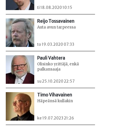
ti 18.08.2020 10:15
Reijo Tossavainen
Auta avun tarpeessa
to 19.03.2020 07:33
Pauli Vahtera
Olisinko yrittäjä, enkä
palkansaaja
su 25.10.2020 22:57
Timo Vihavainen
Häpeänsä kullakin
ke 19.07.2023 21:26