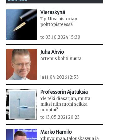
Vieraskynä
Tp-Utva historian
polttopisteessä
to 03.10.2024 15:30
Juha Ahvio
Artemis kohti Kuuta
la 11.04.2026 12:53
Professorin Ajatuksia
Yle teki diasarjan, mutta
miksi niin moni seikka
unohtui?
to 13.05.2021 20:23
Marko Hamilo
Ydinvoimaa, talouskasvua ja