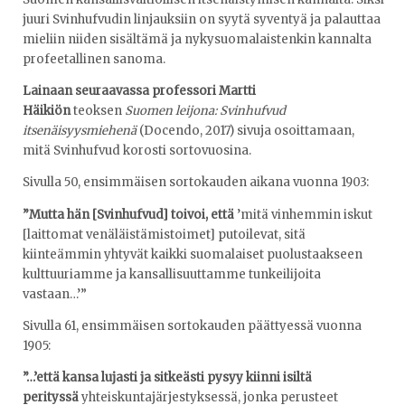
juuri Svinhufvudin linjauksiin on syytä syventyä ja palauttaa
mieliin niiden sisältämä ja nykysuomalaistenkin kannalta
profeetallinen sanoma.
Lainaan seuraavassa professori Martti
Häikiön
teoksen
Suomen leijona: Svinhufvud
itsenäisyysmiehenä
(Docendo, 2017) sivuja osoittamaan,
mitä Svinhufvud korosti sortovuosina.
Sivulla 50, ensimmäisen sortokauden aikana vuonna 1903:
”Mutta hän [Svinhufvud] toivoi, että
’mitä vinhemmin iskut
[laittomat venäläistämistoimet] putoilevat, sitä
kiinteämmin yhtyvät kaikki suomalaiset puolustaakseen
kulttuuriamme ja kansallisuuttamme tunkeilijoita
vastaan…’”
Sivulla 61, ensimmäisen sortokauden päättyessä vuonna
1905:
”…’että kansa lujasti ja sitkeästi pysyy kiinni isiltä
perityssä
yhteiskuntajärjestyksessä, jonka perusteet