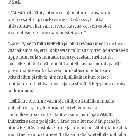
idästä.”
”…Väestön lisääntyminen on ajan oloon kansamme
olemassaolon peruskysymys. Kaikki syyt, jotka
hidastuttavat kansan tervettä kasvua, on sen vuoksi
mahdollisuuden mukaan poistettava…”
”…ja erityisesti tällä hetkellä ja lähitulevaisuudessa
on tässä
vaarallisinta se, että juoksevien talousasioitten hoitamiseen
uppoutuneet ja suunnattoman työtaakan rasittamat
suurliikemiehet eivät ennätä ajatella asiaa huomispäivää
pitemmälle eivätkä katsoa, minkälaisiin poliittisiin
vekseleihin pistävät nimensä, silläaikaa kun toiset
joutilaammat pitävät ensi sijassa silmällä keppihevostensa
laidunmaita.”
”…sillä me olemme varmoja siitä, että millään muulla
pohjalla ei synny lujempaa taisteluhenkeä ja
riemullisempaa voiton tahtoa, kuin juuri lujan
Martti
Lutherin
uskon pohjalla. Tämä on ollut meidän paras ja
ainoa kenttävarustuksemme ja linnamme silloin, kun kaikki
muut tuet ovat pettäneet. Tällä samalla koetellulla pohjalla