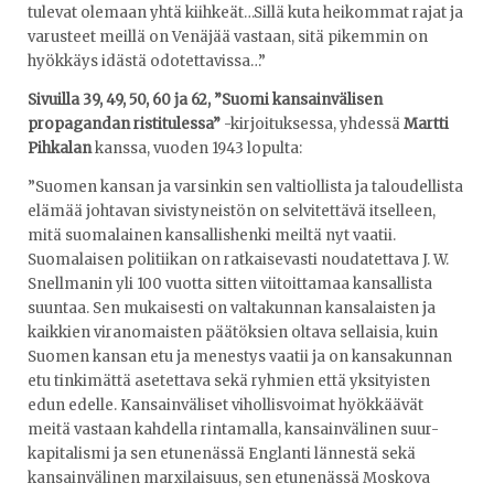
tulevat olemaan yhtä kiihkeät…Sillä kuta heikommat rajat ja
varusteet meillä on Venäjää vastaan, sitä pikemmin on
hyökkäys idästä odotettavissa…”
Sivuilla 39, 49, 50, 60 ja 62, ”Suomi kansainvälisen
propagandan ristitulessa”
-kirjoituksessa, yhdessä
Martti
Pihkalan
kanssa, vuoden 1943 lopulta:
”Suomen kansan ja varsinkin sen valtiollista ja taloudellista
elämää johtavan sivistyneistön on selvitettävä itselleen,
mitä suomalainen kansallishenki meiltä nyt vaatii.
Suomalaisen politiikan on ratkaisevasti noudatettava J. W.
Snellmanin yli 100 vuotta sitten viitoittamaa kansallista
suuntaa. Sen mukaisesti on valtakunnan kansalaisten ja
kaikkien viranomaisten päätöksien oltava sellaisia, kuin
Suomen kansan etu ja menestys vaatii ja on kansakunnan
etu tinkimättä asetettava sekä ryhmien että yksityisten
edun edelle. Kansainväliset vihollisvoimat hyökkäävät
meitä vastaan kahdella rintamalla, kansainvälinen suur-
kapitalismi ja sen etunenässä Englanti lännestä sekä
kansainvälinen marxilaisuus, sen etunenässä Moskova