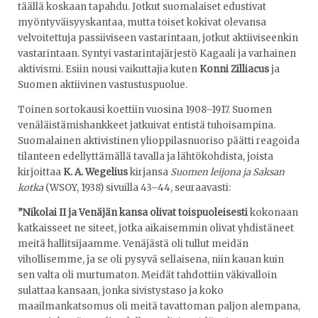
täällä koskaan tapahdu. Jotkut suomalaiset edustivat
myöntyväisyyskantaa, mutta toiset kokivat olevansa
velvoitettuja passiiviseen vastarintaan, jotkut aktiiviseenkin
vastarintaan. Syntyi vastarintajärjestö Kagaali ja varhainen
aktivismi. Esiin nousi vaikuttajia kuten
Konni Zilliacus
ja
Suomen aktiivinen vastustuspuolue.
Toinen sortokausi koettiin vuosina 1908–1917. Suomen
venäläistämishankkeet jatkuivat entistä tuhoisampina.
Suomalainen aktivistinen ylioppilasnuoriso päätti reagoida
tilanteen edellyttämällä tavalla ja lähtökohdista, joista
kirjoittaa
K. A. Wegelius
kirjansa
Suomen leijona ja Saksan
kotka
(WSOY, 1938) sivuilla 43–44, seuraavasti:
”Nikolai II ja Venäjän kansa olivat toispuoleisesti
kokonaan
katkaisseet ne siteet, jotka aikaisemmin olivat yhdistäneet
meitä hallitsijaamme. Venäjästä oli tullut meidän
vihollisemme, ja se oli pysyvä sellaisena, niin kauan kuin
sen valta oli murtumaton. Meidät tahdottiin väkivalloin
sulattaa kansaan, jonka sivistystaso ja koko
maailmankatsomus oli meitä tavattoman paljon alempana,