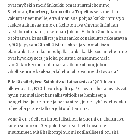
ovat myöskin meidän kaikki omat suurmiehemme,
Snellman,
Runeberg
,
Lönnroth
ja
Topelius
seisoneet ja
vakuuttaneet meille, että ilman sitä pohjaa kaikki ihmistyö
raukeaa…kansaamme on kehotettava yhtymään lujaan
taistelurintamaan, tekemään Juhana Vilhelm Snellmanin
osoittamaa kansallista ja kansan kokonaisuutta rakentavaa
työtä ja pysymään sillä isien uskon ja suomalaisen
elämänkatsomuksen pohjalla, jonka kaikki suurmiehemme
ovat hyväksyneet, ja joka pelastaa kansamme vielä
tämänkin kerran joutumasta siihen kuiluun, johon
vihollisemme kaukaa ja läheltä tahtovat meidät syöstä.”
Edellä esitetyissä Svinhufvud-lainauksissa
1900-luvun
alkuvuosilta, 1930-luvun lopulta ja 40-luvun alusta tiivistyvät
hyvin suomalaiset kansallisvaltiolliset henkiset ja
hengelliset juuremme ja ne ihanteet, joiden yhä edelleenkin
tulee olla profeetallisia johtotähtiämme.
Venäjä on edelleen imperialistinen ja Suomi on uhattu nyt
kuten silloinkin. Geopoliittiset realiteetit eivät ole
muuttuneet. Mitä heikompi Suomi sotilaallisesti on, sitä