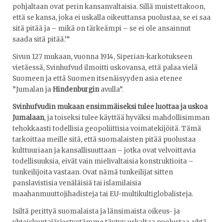
pohjaltaan ovat perin kansanvaltaisia. Sillä muistettakoon,
että se kansa, joka ei uskalla oikeuttansa puolustaa, se ei saa
sitä pitää ja – mikä on tärkeämpi – se ei ole ansainnut
saada sitä pitää.’”
Sivun 127 mukaan, vuonna 1914, Siperian-karkotukseen
vietäessä, Svinhufvud ilmoitti uskovansa, että palaa vielä
Suomeen ja että Suomen itsenäisyyden asia etenee
”Jumalan ja
Hindenburgin
avulla”.
Svinhufvudin mukaan ensimmäiseksi tulee luottaa ja uskoa
Jumalaan
, ja toiseksi tulee käyttää hyväksi mahdollisimman
tehokkaasti todellisia geopoliittisia voimatekijöitä. Tämä
tarkoittaa meille sitä, että suomalaisten pitää puolustaa
kulttuuriaan ja kansallisuuttaan – jotka ovat velvoittavia
todellisuuksia, eivät vain mielivaltaisia konstruktioita –
tunkeilijoita vastaan. Ovat nämä tunkeilijat sitten
panslavistisia venäläisiä tai islamilaisia
maahanmuuttojihadisteja tai EU-multikultiglobalisteja.
Isiltä perittyä suomalaista ja länsimaista oikeus- ja