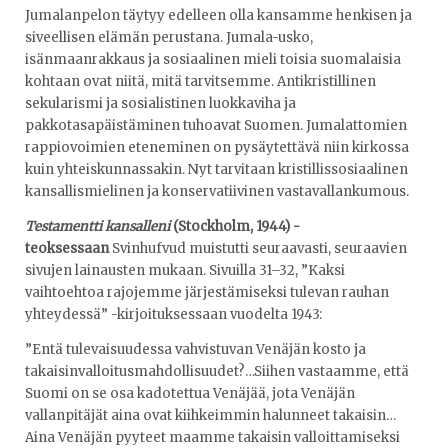
Jumalanpelon täytyy edelleen olla kansamme henkisen ja
siveellisen elämän perustana. Jumala-usko,
isänmaanrakkaus ja sosiaalinen mieli toisia suomalaisia
kohtaan ovat niitä, mitä tarvitsemme. Antikristillinen
sekularismi ja sosialistinen luokkaviha ja
pakkotasapäistäminen tuhoavat Suomen. Jumalattomien
rappiovoimien eteneminen on pysäytettävä niin kirkossa
kuin yhteiskunnassakin. Nyt tarvitaan kristillissosiaalinen
kansallismielinen ja konservatiivinen vastavallankumous.
Testamentti kansalleni
(Stockholm, 1944) -
teoksessaan
Svinhufvud muistutti seuraavasti, seuraavien
sivujen lainausten mukaan. Sivuilla 31–32, ”Kaksi
vaihtoehtoa rajojemme järjestämiseksi tulevan rauhan
yhteydessä” -kirjoituksessaan vuodelta 1943:
”Entä tulevaisuudessa vahvistuvan Venäjän kosto ja
takaisinvalloitusmahdollisuudet?…Siihen vastaamme, että
Suomi on se osa kadotettua Venäjää, jota Venäjän
vallanpitäjät aina ovat kiihkeimmin halunneet takaisin…
Aina Venäjän pyyteet maamme takaisin valloittamiseksi