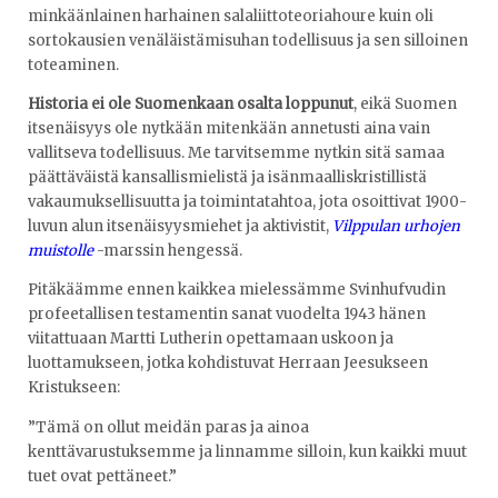
minkäänlainen harhainen salaliittoteoriahoure kuin oli
sortokausien venäläistämisuhan todellisuus ja sen silloinen
toteaminen.
Historia ei ole Suomenkaan osalta loppunut
, eikä Suomen
itsenäisyys ole nytkään mitenkään annetusti aina vain
vallitseva todellisuus. Me tarvitsemme nytkin sitä samaa
päättäväistä kansallismielistä ja isänmaalliskristillistä
vakaumuksellisuutta ja toimintatahtoa, jota osoittivat 1900-
luvun alun itsenäisyysmiehet ja aktivistit,
Vilppulan urhojen
muistolle
-marssin hengessä.
Pitäkäämme ennen kaikkea mielessämme Svinhufvudin
profeetallisen testamentin sanat vuodelta 1943 hänen
viitattuaan Martti Lutherin opettamaan uskoon ja
luottamukseen, jotka kohdistuvat Herraan Jeesukseen
Kristukseen:
”Tämä on ollut meidän paras ja ainoa
kenttävarustuksemme ja linnamme silloin, kun kaikki muut
tuet ovat pettäneet.”