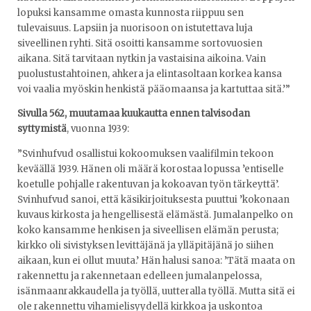
lopuksi kansamme omasta kunnosta riippuu sen
tulevaisuus. Lapsiin ja nuorisoon on istutettava luja
siveellinen ryhti. Sitä osoitti kansamme sortovuosien
aikana. Sitä tarvitaan nytkin ja vastaisina aikoina. Vain
puolustustahtoinen, ahkera ja elintasoltaan korkea kansa
voi vaalia myöskin henkistä pääomaansa ja kartuttaa sitä.’”
Sivulla 562, muutamaa kuukautta ennen talvisodan
syttymistä
, vuonna 1939:
”Svinhufvud osallistui kokoomuksen vaalifilmin tekoon
keväällä 1939. Hänen oli määrä korostaa lopussa ’entiselle
koetulle pohjalle rakentuvan ja kokoavan työn tärkeyttä’.
Svinhufvud sanoi, että käsikirjoituksesta puuttui ’kokonaan
kuvaus kirkosta ja hengellisestä elämästä. Jumalanpelko on
koko kansamme henkisen ja siveellisen elämän perusta;
kirkko oli sivistyksen levittäjänä ja ylläpitäjänä jo siihen
aikaan, kun ei ollut muuta.’ Hän halusi sanoa: ’Tätä maata on
rakennettu ja rakennetaan edelleen jumalanpelossa,
isänmaanrakkaudella ja työllä, uutteralla työllä. Mutta sitä ei
ole rakennettu vihamielisyydellä kirkkoa ja uskontoa