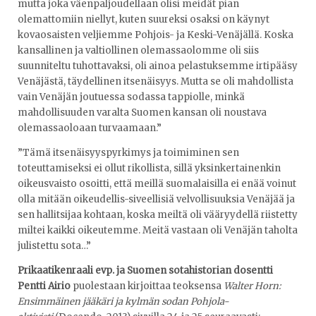
mutta joka väenpaljoudellaan olisi meidät pian
olemattomiin niellyt, kuten suureksi osaksi on käynyt
kovaosaisten veljiemme Pohjois- ja Keski-Venäjällä. Koska
kansallinen ja valtiollinen olemassaolomme oli siis
suunniteltu tuhottavaksi, oli ainoa pelastuksemme irtipääsy
Venäjästä, täydellinen itsenäisyys. Mutta se oli mahdollista
vain Venäjän joutuessa sodassa tappiolle, minkä
mahdollisuuden varalta Suomen kansan oli noustava
olemassaoloaan turvaamaan.”
”Tämä itsenäisyyspyrkimys ja toimiminen sen
toteuttamiseksi ei ollut rikollista, sillä yksinkertainenkin
oikeusvaisto osoitti, että meillä suomalaisilla ei enää voinut
olla mitään oikeudellis-siveellisiä velvollisuuksia Venäjää ja
sen hallitsijaa kohtaan, koska meiltä oli vääryydellä riistetty
miltei kaikki oikeutemme. Meitä vastaan oli Venäjän taholta
julistettu sota…”
Prikaatikenraali evp. ja Suomen sotahistorian dosentti
Pentti Airio
puolestaan kirjoittaa teoksensa
Walter Horn:
Ensimmäinen jääkäri ja kylmän sodan Pohjola-