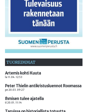
TUOREIMMAT
Artemis kohti Kuuta
la 11.04. 12:53
Peter Thielin antikristusluennot Roomassa
pe 20.03. 09:27
Ihmisen tulee ajatella
ti 20.01. 11:14
Taruissa on historiallista totuutta