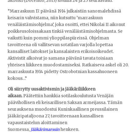
aktivisti
(Docendo, 2013) sivuilla 24 ja 25 seuraavasti:
”Marraskuun 17. päivänä 1914 julkaistiin sanomalehdissä
keisarin vahvistama, niin kutsuttu ’marraskuun
venäläistämisohjelma’, joka osoitti, ettei Nikolai II aikonut
poikkeusoloissakaan tinkiä venäläistämisohjelmasta. Se
vaikutti kuin pommi ylioppilaspiireissä. Ohjelman
tavoitteena oli vallitsevan sotatilan varjolla lopettaa
kansalliset laitokset ja kansalaisten erikoisoikeudet.
Aktivistit alkoivat jo samana päivänä tavata toisiaan
yhteisen liikkeen muodostamiseksi. Ratkaiseva askel oli 20.
marraskuuta 1914 pidetty Ostrobotnian kassahuoneen
kokous…”
Oli siirrytty uusaktivismin ja jääkäriliikkeen
aikaan.
Päätettiin hankkia sotilaskoulutusta Venäjän
päävihollisen eli keisarillisen Saksan armeijassa. Tämän
seurauksena muodostui Kuninkaallinen preussilainen
jääkäripataljoona 27, tavoitteenaan kansallisen
vapaustaistelun aloittaminen
Suomessa,
Jääkärimarssin
henkeen.