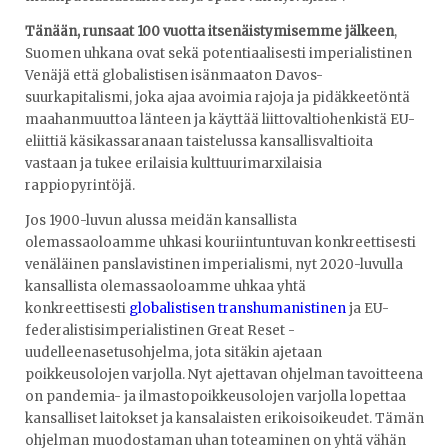
Tänään, runsaat 100 vuotta itsenäistymisemme jälkeen
,
Suomen uhkana ovat sekä potentiaalisesti imperialistinen
Venäjä että globalistisen isänmaaton Davos-
suurkapitalismi, joka ajaa avoimia rajoja ja pidäkkeetöntä
maahanmuuttoa länteen ja käyttää liittovaltiohenkistä EU-
eliittiä käsikassaranaan taistelussa kansallisvaltioita
vastaan ja tukee erilaisia kulttuurimarxilaisia
rappiopyrintöjä.
Jos 1900-luvun alussa meidän kansallista
olemassaoloamme uhkasi kouriintuntuvan konkreettisesti
venäläinen panslavistinen imperialismi, nyt 2020-luvulla
kansallista olemassaoloamme uhkaa yhtä
konkreettisesti
globalistisen transhumanistinen
ja EU-
federalistisimperialistinen Great Reset -
uudelleenasetusohjelma, jota sitäkin ajetaan
poikkeusolojen varjolla. Nyt ajettavan ohjelman tavoitteena
on pandemia- ja ilmastopoikkeusolojen varjolla lopettaa
kansalliset laitokset ja kansalaisten erikoisoikeudet. Tämän
ohjelman muodostaman uhan toteaminen on yhtä vähän