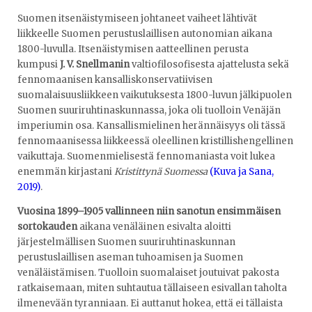
Suomen itsenäistymiseen johtaneet vaiheet lähtivät
liikkeelle Suomen perustuslaillisen autonomian aikana
1800-luvulla. Itsenäistymisen aatteellinen perusta
kumpusi
J. V. Snellmanin
valtiofilosofisesta ajattelusta sekä
fennomaanisen kansalliskonservatiivisen
suomalaisuusliikkeen vaikutuksesta 1800-luvun jälkipuolen
Suomen suuriruhtinaskunnassa, joka oli tuolloin Venäjän
imperiumin osa. Kansallismielinen herännäisyys oli tässä
fennomaanisessa liikkeessä oleellinen kristillishengellinen
vaikuttaja. Suomenmielisestä fennomaniasta voit lukea
enemmän kirjastani
Kristittynä Suomessa
(Kuva ja Sana,
2019)
.
Vuosina 1899–1905 vallinneen niin sanotun ensimmäisen
sortokauden
aikana venäläinen esivalta aloitti
järjestelmällisen Suomen suuriruhtinaskunnan
perustuslaillisen aseman tuhoamisen ja Suomen
venäläistämisen. Tuolloin suomalaiset joutuivat pakosta
ratkaisemaan, miten suhtautua tällaiseen esivallan taholta
ilmenevään tyranniaan. Ei auttanut hokea, että ei tällaista