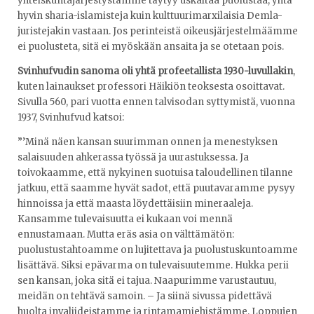
yhteiskuntajärjestystämme täytyy uskaltaa puolustaa, yhtä
hyvin sharia-islamisteja kuin kulttuurimarxilaisia Demla-
juristejakin vastaan. Jos perinteistä oikeusjärjestelmäämme
ei puolusteta, sitä ei myöskään ansaita ja se otetaan pois.
Svinhufvudin sanoma oli yhtä profeetallista 1930-luvullakin
,
kuten lainaukset professori Häikiön teoksesta osoittavat.
Sivulla 560, pari vuotta ennen talvisodan syttymistä, vuonna
1937, Svinhufvud katsoi:
”’Minä näen kansan suurimman onnen ja menestyksen
salaisuuden ahkerassa työssä ja uurastuksessa. Ja
toivokaamme, että nykyinen suotuisa taloudellinen tilanne
jatkuu, että saamme hyvät sadot, että puutavaramme pysyy
hinnoissa ja että maasta löydettäisiin mineraaleja.
Kansamme tulevaisuutta ei kukaan voi mennä
ennustamaan. Mutta eräs asia on välttämätön:
puolustustahtoamme on lujitettava ja puolustuskuntoamme
lisättävä. Siksi epävarma on tulevaisuutemme. Hukka perii
sen kansan, joka sitä ei tajua. Naapurimme varustautuu,
meidän on tehtävä samoin. – Ja siinä sivussa pidettävä
huolta invaliideistamme ja rintamamiehistämme. Loppujen