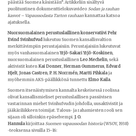
päästää Suomea käsistään”. Artikkeliin sisältyvä
puolituntinen dokumenttielokuvavideo
Sodan ja rauhan
kasvot – Vapaussodasta Tarton rauhaan
kannattaa katsoa
ajatuksella.
Nuorsuomalainen perustuslaillinen konservatiivi Pehr
Evind Svinhufvud
lukeutuu Suomen kansallisvaltion
merkittävimpiin perustajaisiin. Perustajaisiin lukeutuvat
myös vanhasuomalainen
Yrjö-Sakari Yrjö-Koskinen
,
nuorsuomalainen perustuslaillinen
Leo Mechelin
, sekä
aktivistit kuten
Kai Donner
,
Herman Gummerus
,
Edvard
Hjelt
,
Jonas Castren
,
P. H. Norrmén
,
Martti Pihkala
ja
myöhemmin AKS-päällikkönä tunnettu
Elmo Kaila
.
Suomen itsenäistymisen kannalta keskeisessä roolissa
olivat kansallismieliset perustuslaillisen passiivisen
vastarinnan miehet Svinhufvudin johdolla, uusaktivistit ja
jääkäriliikkeen toimijat. Talous- ja rahamiesten rooli sen
sijaan oli silloinkin epäselvempi.
J. O.
Hannula
kirjoittaa
Suomen vapaussodan historia
(WSOY, 1938)
-teoksensa sivuilla 15–16: