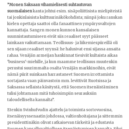
”Monen Saksaan vihamielisesti suhtautuvan
suomalaisen
kanta johtui esim. sisäpoliittisista mielipiteistä
tai jonkinlaisista kulttuurinäkökohdista; niinpä joku ranskan
kielen opettaja saattoi olla fanaattinen ympärysvaltojen
kannattaja. Sangen monen kunnon kansalaisen
suunnistautumiseen eivät siis reaaliset syyt päässeet
lainkaan vaikuttamaan. Teollisuus- ja liikemiespiireillä oli
sen sijaan reaaliset syynsä: he halusivat ensi sijassa ansaita
rahaa. Venäjän armeijan hankinnat tiesivät kultaista aikaa
’business’-miehille, ja kun maamme teollisuus muutenkin
perustui suurimmalta osalta Venäjän markkinoihin, eivät
nämä piirit suinkaan harrastaneet Suomen irrottamista
sortajasta vaan päinvastoin mm. levittivät Ruotsissa ja
Saksassa sellaista käsitystä, että Suomen itsenäistäminen
tulisi johtamaan mitä tuhoisimpiin seurauksiin
taloudelliselta kannalta”.
Etenkin Svinhufvudin ajattelu ja toiminta sortovuosina,
itsenäisyyssenaatin johdossa, valtionhoitajana ja sittemmin
presidenttinäkin olivat ratkaisevan tärkeitä ja edustavia
Suomen kansallisvaltiollisen itsenäistymisen kannalta. Siksi