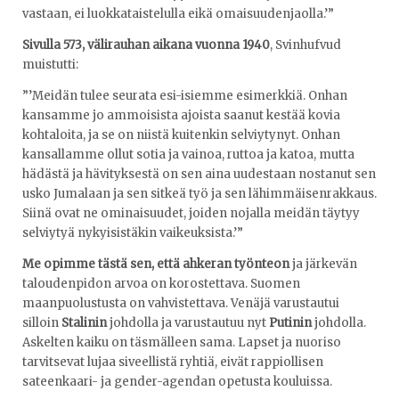
vastaan, ei luokkataistelulla eikä omaisuudenjaolla.’”
Sivulla 573, välirauhan aikana vuonna 1940
, Svinhufvud
muistutti:
”’Meidän tulee seurata esi-isiemme esimerkkiä. Onhan
kansamme jo ammoisista ajoista saanut kestää kovia
kohtaloita, ja se on niistä kuitenkin selviytynyt. Onhan
kansallamme ollut sotia ja vainoa, ruttoa ja katoa, mutta
hädästä ja hävityksestä on sen aina uudestaan nostanut sen
usko Jumalaan ja sen sitkeä työ ja sen lähimmäisenrakkaus.
Siinä ovat ne ominaisuudet, joiden nojalla meidän täytyy
selviytyä nykyisistäkin vaikeuksista.’”
Me opimme tästä sen, että ahkeran työnteon
ja järkevän
taloudenpidon arvoa on korostettava. Suomen
maanpuolustusta on vahvistettava. Venäjä varustautui
silloin
Stalinin
johdolla ja varustautuu nyt
Putinin
johdolla.
Askelten kaiku on täsmälleen sama. Lapset ja nuoriso
tarvitsevat lujaa siveellistä ryhtiä, eivät rappiollisen
sateenkaari- ja gender-agendan opetusta kouluissa.