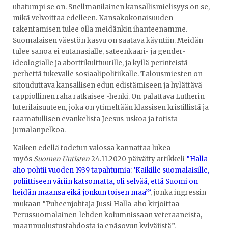
uhatumpi se on. Snellmanilainen kansallismielisyys on se,
mikä velvoittaa edelleen. Kansakokonaisuuden
rakentamisen tulee olla meidänkin ihanteenamme.
Suomalaisen väestön kasvu on saatava käyntiin. Meidän
tulee sanoa ei eutanasialle, sateenkaari- ja gender-
ideologialle ja aborttikulttuurille, ja kyllä perinteistä
perhettä tukevalle sosiaalipolitiikalle. Talousmiesten on
sitouduttava kansallisen edun edistämiseen ja hylättävä
rappiollinen raha ratkaisee -henki. On palattava Lutherin
luterilaisuuteen, joka on ytimeltään klassisen kristillistä ja
raamatullisen evankelista Jeesus-uskoa ja totista
jumalanpelkoa.
Kaiken edellä todetun valossa kannattaa lukea
myös
Suomen Uutisten
24.11.2020 päivätty artikkeli
”Halla-
aho pohtii vuoden 1939 tapahtumia: ’Kaikille suomalaisille,
poliittiseen väriin katsomatta, oli selvää, että Suomi on
heidän maansa eikä jonkun toisen maa’”
, jonka ingressin
mukaan ”Puheenjohtaja Jussi Halla-aho kirjoittaa
Perussuomalainen-lehden kolumnissaan veteraaneista,
maanpuolustustahdosta ja epäsovun kylväjistä”.