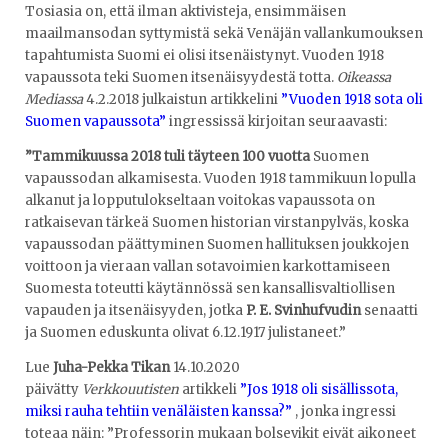
Tosiasia on, että ilman aktivisteja, ensimmäisen
maailmansodan syttymistä sekä Venäjän vallankumouksen
tapahtumista Suomi ei olisi itsenäistynyt. Vuoden 1918
vapaussota teki Suomen itsenäisyydestä totta.
Oikeassa
Mediassa
4.2.2018 julkaistun artikkelini
”Vuoden 1918 sota oli
Suomen vapaussota”
ingressissä kirjoitan seuraavasti:
”Tammikuussa 2018 tuli täyteen 100 vuotta
Suomen
vapaussodan alkamisesta. Vuoden 1918 tammikuun lopulla
alkanut ja lopputulokseltaan voitokas vapaussota on
ratkaisevan tärkeä Suomen historian virstanpylväs, koska
vapaussodan päättyminen Suomen hallituksen joukkojen
voittoon ja vieraan vallan sotavoimien karkottamiseen
Suomesta toteutti käytännössä sen kansallisvaltiollisen
vapauden ja itsenäisyyden, jotka
P. E. Svinhufvudin
senaatti
ja Suomen eduskunta olivat 6.12.1917 julistaneet.”
Lue
Juha-Pekka Tikan
14.10.2020
päivätty
Verkkouutisten
artikkeli
”Jos 1918 oli sisällissota,
miksi rauha tehtiin venäläisten kanssa?”
, jonka ingressi
toteaa näin: ”Professorin mukaan bolsevikit eivät aikoneet