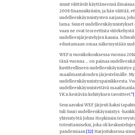
muut väittävät käyttäneensä ilmaisua
2008 finanssikriisiin, ja hän väittää,
uudelleenkäynnistysten sarjassa, joho
lama. Suuret uudelleenkäynnistykset e
vaan ne ovat teoreettista viitekehyst
uudelleenjärjestelyjen kausia. Schwa
edustamaan omaa näkemystään uudenl
WEF:n vuosikokouksessa vuonna 2014 
tänä vuonna … on painaa uudelleenkäy
kuvitteelliseen uudelleenkäynnistys-p
maailmantalouden järjestelmälle. My
uudelleenkäynnistyspainikkeesta. Vuo
uudelleenkäynnistettävä maailmanlaa
YK:n kestävän kehityksen tavoitteet.”
[
Seuraavaksi WEF järjesti kaksi tapaht
tuli Suuri uudelleenkäynnistys -hank
yhteistyötä Johns Hopkinsin terveys
toteuttamiseksi, joka oli keskusteluje
pandemiaan.
[12]
Harjoituksessa simul