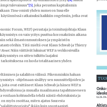
avien ajattelijoiden” hyväntahtoinen yritys
[4]
saada
ämpi tulevaisuus”
[5]
, joka perustuu kapitalismin
aikaan
Time
omisti yhden numeron Suurelle
ä käytännössä ratkaisuksi kaikkiin ongelmiin, jotka ovat
omic Forum, WEF) perustaja ja toimitusjohtaja Klaus
käynnistys on vain yritys puuttua koronakriisin aikana
ksiin sekä ilmastonmuutoksen ja ympäristön
tastrofeihin. Tätä mieltä ovat Klaus Schwab ja Thierry
t Reset
. Näin väittävät lukuisat WEF:n verkkosivuilla
nkäynnistys on sitten tulkittu laajaksi
a tarkoituksena on luoda totalitaarinen yhden
kieltämisen ja salaliiton välissä. Pikemminkin haluan
TUO
äynnistys -ohjelmaan sisältyy sen suunnittelijoiden ja
n, joita ovat esittäneet Klaus Schwab ja hänen WEF:n
Onko 
Yhdysvalloissa ja muualla maailmassa tapahtuneeseen
ideolo
ta voidaan kohtuudella tehdä näistä ehdotuksista ja
to 24.04.
 on myös osoittaa, miten ajatus Suuresta
Altist
alaliittoteorioita” ikään kuin spontaanisti.