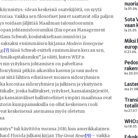
nuoria
la 05.04
käynnistys -idean keskeisiä osatekijöitä, on syytä
toriaa. Vaikka sen filosofiset juuret saattavat olla paljon
Sota V
ys voidaan jäljittää Maailman talousfoorumin
vaan 
uroopan johtamisfoorumiksi (European Management
la 25.05
laus Schwab, koulutukseltaan insinööri ja
Miksi 
lään saksaksi ensimmäisen kirjansa
Modern Enterprise
europ
ng
.
[7]
Siinä Schwab esitteli ensimmäisen kerran sen,
ti 23.04.
äkapitalismiksi”, ja väitti, kuten WEF:n
Pedos
ernin yrityksen johtamisen on palveltava
raken
idosryhmiä pitkän aikavälin kasvun ja vaurauden
ke 20.03
at siitä lähtien edistäneet monien sidosryhmien
Lasten
joka korostaa sidosryhmien ja julkisen ja yksityisen
ma 21.08
ikalle, jonka hallitukset, yritykset, kansalaisjärjestöt,
ja kansainväliset hallintoelimet ympäri maailmaa ovat
Trans
ktorin kumppanuuksilla on ollut keskeinen rooli
total
to 27.07
 ovat keskeisessä asemassa myös oletetun
sa.
WHO:n
to 18.05
istys” tuli käyttöön vuonna 2010, kun amerikkalainen
ard Florida julkaisi kirjan
The Great Reset
[9]
— vaikka
Edusk