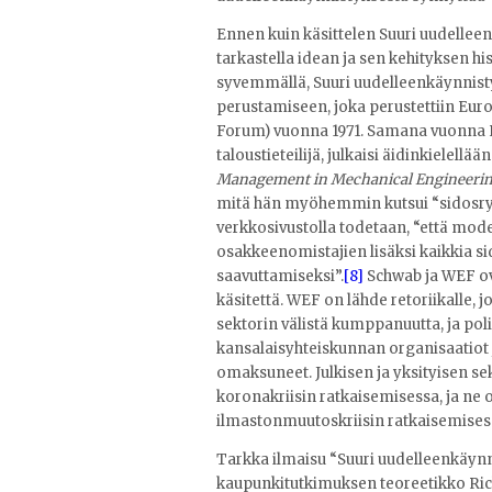
Ennen kuin käsittelen Suuri uudelleen
tarkastella idean ja sen kehityksen his
syvemmällä, Suuri uudelleenkäynnist
perustamiseen, joka perustettiin E
Forum) vuonna 1971. Samana vuonna K
taloustieteilijä, julkaisi äidinkielel
Management in Mechanical Engineeri
mitä hän myöhemmin kutsui “sidosryhm
verkkosivustolla todetaan, “että mod
osakkeenomistajien lisäksi kaikkia s
saavuttamiseksi”.
[8]
Schwab ja WEF ov
käsitettä. WEF on lähde retoriikalle, 
sektorin välistä kumppanuutta, ja politi
kansalaisyhteiskunnan organisaatiot 
omaksuneet. Julkisen ja yksityisen se
koronakriisin ratkaisemisessa, ja ne
ilmastonmuutoskriisin ratkaisemises
Tarkka ilmaisu “Suuri uudelleenkäynn
kaupunkitutkimuksen teoreetikko Rich