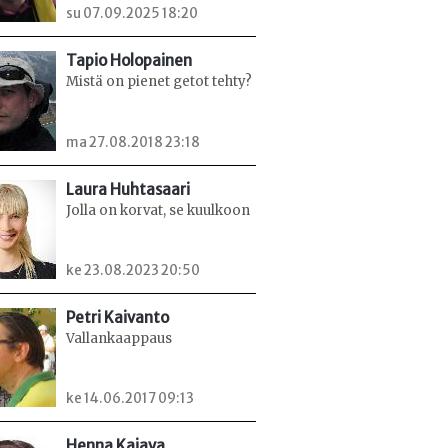
su 07.09.2025 18:20
Tapio Holopainen
Mistä on pienet getot tehty?
ma 27.08.2018 23:18
Laura Huhtasaari
Jolla on korvat, se kuulkoon
ke 23.08.2023 20:50
Petri Kaivanto
Vallankaappaus
ke 14.06.2017 09:13
Henna Kajava