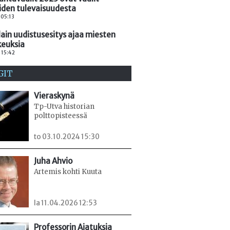
iden tulevaisuudesta
 05:13
lain uudistusesitys ajaa miesten
keuksia
. 15:42
GIT
Vieraskynä
Tp-Utva historian
polttopisteessä
to 03.10.2024 15:30
Juha Ahvio
Artemis kohti Kuuta
la 11.04.2026 12:53
Professorin Ajatuksia