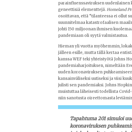
parainfluenssaviruksen uudenlainen 
geneettisiä elementtejä.
Homeland Pr
osoittavan, että “tilanteessa ei ollu
suunnitelmaa katastrofaalisen maai
johti 150 miljoonan ihmisen kuolemaa
pandemiaan oli syytä valmistautua.
Hieman yli vuotta myöhemmin, lokak
jälleen esille, mutta tällä kertaa ent
kanssa WEF teki yhteistyötä Johns Hop
pandemiaharjoituksen, nimeltään Even
uuden koronaviruksen puhkeamiseen —
kansainväliseksi uutiseksi ja viisi k
julisti sen pandemiaksi. Johns Hopki
muistuttaa läheisesti todellista Covi
niin sanotusta oireettomasta leviämis
Tapahtuma 201 simuloi uude
koronaviruksen puhkeamista