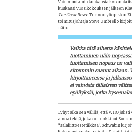
Vain muutamia kuukausia koronakriisin
kuukausi vuosikokouksen jälkeen Klaus
The Great Reset
. Torinon yliopiston Et
toimitusjohtaja Steve Umbrello kirjoi
näin:
Vaikka tätä aihetta käsittel
tuottaminen näin nopeassa
tuottamisen nopeus on vaiku
sittemmin saanut aikaan. V
kirjoittaneensa ja julkais
ei vahvista tällaisten väit
epäilyksiä, jotka kyseenala
Lyhyt aika sen välillä, että WHO julisti
ainoa tekijä, joka on ruokkinut Suur
“salaliittoestetiikkaa”. Schwabin kirj
lietsoneet spekulaatioita. Kirjoittajat