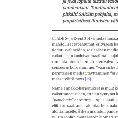
ja joka lopulta tarttuu teh
pandemiaan. Taudinaiheutta
pitkälti SARSin pohjalta, m
ympäristössä ihmisten välityk
CLADE X- ja Event 201 -simulaatioiss
mahdolliset tapahtumat, erityisesti ha
tiedotusvälineiden, sosiaalisen median
vaikutuksiin kuuluivat maailmanlaajui
romahtaminen, biometristen valvonta
sensuurin korostaminen “väärän tiedo
perinteisen median täyttäminen “arvoval
massatyöttömyys.
[15]
Nämä ennakkoharjoitukset ja muut kor
vaikuttaneet siihen, että on syntynyt
”plandemic” narrative
) — spekulaatio
eliitti on saattanut rakentaa koronak
aloittamiselle. Äsken mainitun pandem
WEF:n rooliin digitaalisten biometris