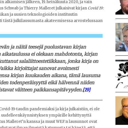
 alkamisen jälkeen, 19. heinäkuuta 2020, ja vain
 Schwab ja Thierry Malleret julkaisivat kirjan
Covid 19:
iikan ja uusien teknologioiden instituutin
tti tästä julkilausumasta akateemisessa arvostelussaan
evän ja näitä teesejä puolustavan kirjan
 aikataulussa ei olekaan mahdotonta, kirjan
ttanut salaliittoestetiikkaan, jonka kirja on
aikka kirjoittajat sanovat avoimesti
seensa kirjan kuukauden aikana, tämä lausuma
teiden todenperäisyyttä eikä hälvennä niiden
istavat väitteen paikkansapitävyyden.
[19]
 Covid-19-taudin pandemiaksi ja kirja julkaistiin, ei ole
en uudelleenkäynnistyksen ympärille kehittynyttä
oitus Malleret’n kanssa ja muut WEF:n lausunnot ovat
 julistavat ilman ilmeistä katumusta tai häpeää, että