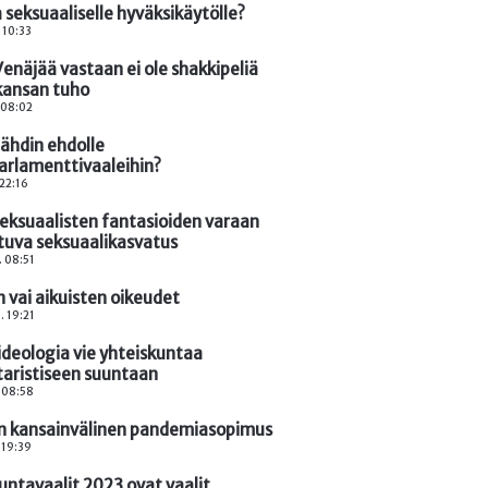
 seksuaaliselle hyväksikäytölle?
. 10:33
enäjää vastaan ei ole shakkipeliä
kansan tuho
. 08:02
lähdin ehdolle
arlamenttivaaleihin?
 22:16
eksuaalisten fantasioiden varaan
tuva seksuaalikasvatus
. 08:51
 vai aikuisten oikeudet
. 19:21
ideologia vie yhteiskuntaa
itaristiseen suuntaan
. 08:58
 kansainvälinen pandemiasopimus
. 19:39
untavaalit 2023 ovat vaalit