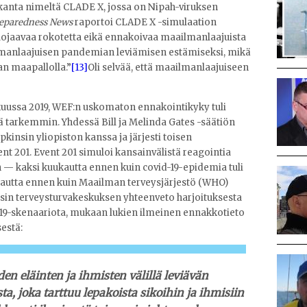
kanta nimeltä CLADE X, jossa on Nipah-viruksen
eparedness News
raportoi CLADE X -simulaation
t suojaavaa rokotetta eikä ennakoivaa maailmanlaajuista
lmanlaajuisen pandemian leviämisen estämiseksi, mikä
n maapallolla.”
[13]
Oli selvää, että maailmanlaajuiseen
uussa 2019, WEF:n uskomaton ennakointikyky tuli
istä tarkemmin. Yhdessä Bill ja Melinda Gates -säätiön
kinsin yliopiston kanssa ja järjesti toisen
t 201. Event 201 simuloi kansainvälistä reagointia
 kaksi kuukautta ennen kuin covid-19-epidemia tuli
uukautta ennen kuin Maailman terveysjärjestö (WHO)
nsin terveysturvakeskuksen yhteenveto harjoituksesta
d-19-skenaariota, mukaan lukien ilmeinen ennakkotieto
estä:
n eläinten ja ihmisten välillä leviävän
, joka tarttuu lepakoista sikoihin ja ihmisiin