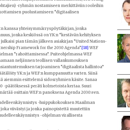
ohtajien) -ryhmän nostamiseen merkittäviin rooleihin
rokottamisen puolustamiseen “digitaalisen
YK:n kanssa yhteisymmärryspöytäkirjan, jonka
uus, jonka keskiössä on YK:n “kestävän kehityksen
 julkaisi pian tämän jälkeen asiakirjan “United Nations-
tnership Framework for the 2030 Agenda”.
[18]
WEF
jelman “rahoittamisessa”. Puiteohjelmassa WEF
taamaan neljännen teollisen vallankumouksen
 asiantuntemuksen tarjoaminen “digitaalista hallintoa”
äätälöity YK:n ja WEF:n kumppanuutta varten. Siinä
 aiemmin esittelemä sidosryhmien käsite. Sanaa
 -päätöksessä peräti kolmetoista kertaa. Suuri
märtää osittain WEF:n panoksena Agenda 2030:een.
 uudelleenkäynnistys -huippukokouksen Maailman
oka viivästyi ja jonka painopistettä muutettiin
i uudelleenkäynnistys -ohjelman virallisesta