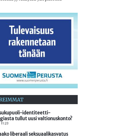
REIMMAT
sukupuoli-identiteetti-
giasta tullut uusi valtionuskonto?
 11:23
aako liberaali seksuaalikasvatus