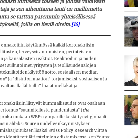
okkaasti ihmisestä toiseen ja johtaa vakavaan
ja ja sen aiheuttama tauti on mallinnettu
utta se tarttuu paremmin yhteisöllisessä
sellä, joilla on lieviä oireita.
[14]
a ennakoitiin käytännössä kaikki koronakriisin
llitusten, terveysviranomaisten, perinteisten
 ja kansalaisten reaktiot. Reaktioihin ja niiden
set sulkutoimet, yritysten ja teollisuudenalojen
tekniikoiden käyttöönotto, sosiaalisen median
n” ja “disinformaation” torjumiseksi, sosiaalisen ja
taisilla lähteillä”, laajat mellakat ja
onakriisiin liittyvät kummallisuudet ovat osaltaan
 kertomus ”suunnitellusta pandemiasta” (
the
, jonka mukaan WEF:n ympärille keskittynyt globaali
riisin alibiksi Suuren uudelleenkäynnistyksen
iaharjoituksen lisäksi Swiss Policy Research viittaa
ten identiteettijärjestelmien edistämisessä, sen Young