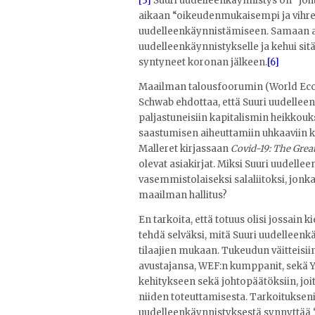
[3]
Suuri uudelleenkäynnistys on “joht
aikaan “oikeudenmukaisempi ja vihre
uudelleenkäynnistämiseen. Samaan 
uudelleenkäynnistykselle ja kehui sit
syntyneet koronan jälkeen.
[6]
Maailman talousfoorumin (World Econ
Schwab ehdottaa, että Suuri uudelleen
paljastuneisiin kapitalismin heikkou
saastumisen aiheuttamiin uhkaaviin ka
Malleret kirjassaan
Covid-19: The Grea
olevat asiakirjat. Miksi Suuri uudellee
vasemmistolaiseksi salaliitoksi, jonk
maailman hallitus?
En tarkoita, että totuus olisi jossain 
tehdä selväksi, mitä Suuri uudelleenk
tilaajien mukaan. Tukeudun väitteisii
avustajansa, WEF:n kumppanit, sekä 
kehitykseen sekä johtopäätöksiin, joi
niiden toteuttamisesta. Tarkoitukseni
uudelleenkäynnistyksestä synnyttää “s