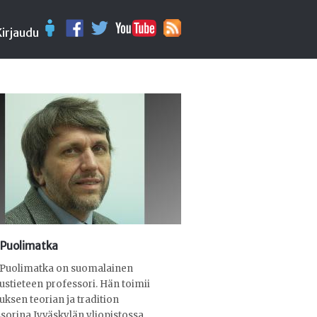
Kirjaudu
 Puolimatka
 Puolimatka on suomalainen
ustieteen professori. Hän toimii
uksen teorian ja tradition
sorina Jyväskylän yliopistossa