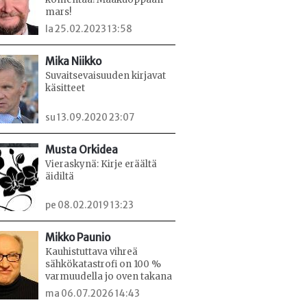
mars!
la 25.02.2023 13:58
Mika Niikko
Suvaitsevaisuuden kirjavat
käsitteet
su 13.09.2020 23:07
Musta Orkidea
Vieraskynä: Kirje eräältä
äidiltä
pe 08.02.2019 13:23
Mikko Paunio
Kauhistuttava vihreä
sähkökatastrofi on 100 %
varmuudella jo oven takana
ma 06.07.2026 14:43