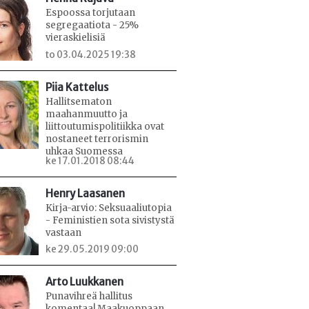
Espoossa torjutaan
segregaatiota - 25%
vieraskielisiä
to 03.04.2025 19:38
Piia Kattelus
Hallitsematon
maahanmuutto ja
liittoutumispolitiikka ovat
nostaneet terrorismin
uhkaa Suomessa
ke 17.01.2018 08:44
Henry Laasanen
Kirja-arvio: Seksuaaliutopia
- Feministien sota sivistystä
vastaan
ke 29.05.2019 09:00
Arto Luukkanen
Punavihreä hallitus
komentaa! Maakuoppaan