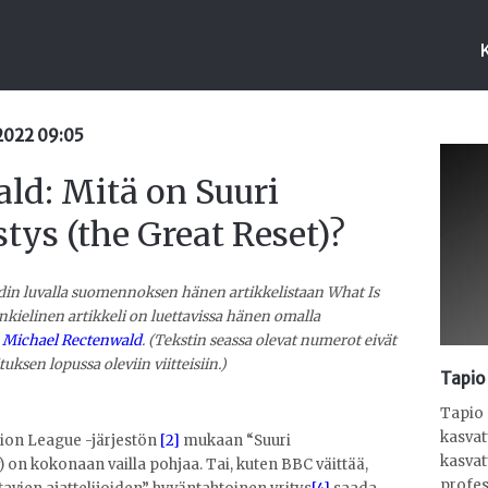
.2022 09:05
ld: Mitä on Suuri
tys (the Great Reset)?
din luvalla suomennoksen hänen artikkelistaan What Is
kielinen artikkeli on luettavissa hänen omalla
— Michael Rectenwald
. (Tekstin seassa olevat numerot eivät
tuksen lopussa oleviin viitteisiin.)
Tapio
Tapio
kasvat
ion League -järjestön
[2]
mukaan “Suuri
kasvat
) on kokonaan vailla pohjaa. Tai, kuten BBC väittää,
profes