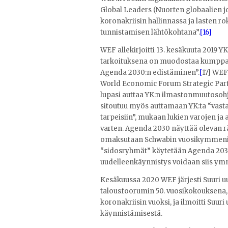
Global Leaders (Nuorten globaalien j
koronakriisin hallinnassa ja lasten 
tunnistamisen lähtökohtana”.
[16]
WEF allekirjoitti 13. kesäkuuta 2019 
tarkoituksena on muodostaa kumppan
Agenda 2030:n edistäminen”.
[
17] WEF
World Economic Forum Strategic Par
lupasi auttaa YK:n ilmastonmuutosoh
sitoutuu myös auttamaan YK:ta “vas
tarpeisiin”, mukaan lukien varojen ja
varten. Agenda 2030 näyttää olevan r
omaksutaan Schwabin vuosikymmeniä
“sidosryhmät” käytetään Agenda 2030
uudelleenkäynnistys voidaan siis ym
Kesäkuussa 2020 WEF järjesti Suuri
talousfoorumin 50. vuosikokouksena, j
koronakriisin vuoksi, ja ilmoitti Suur
käynnistämisestä.