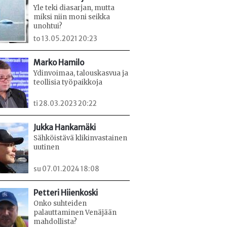
Yle teki diasarjan, mutta
miksi niin moni seikka
unohtui?
to 13.05.2021 20:23
Marko Hamilo
Ydinvoimaa, talouskasvua ja
teollisia työpaikkoja
ti 28.03.2023 20:22
Jukka Hankamäki
Sähköistävä klikinvastainen
uutinen
su 07.01.2024 18:08
Petteri Hiienkoski
Onko suhteiden
palauttaminen Venäjään
mahdollista?