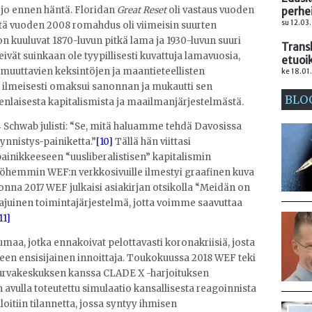
 jo ennen häntä. Floridan
Great Reset
oli vastaus vuoden
perhe
su 12.03.
 että vuoden 2008 romahdus oli viimeisin suurten
n kuuluvat 1870-luvun pitkä lama ja 1930-luvun suuri
Trans
ivät suinkaan ole tyypillisesti kuvattuja lamavuosia,
etuoi
ä muuttavien keksintöjen ja maantieteellisten
ke 18.01
b ilmeisesti omaksui sanonnan ja mukautti sen
BLO
aisesta kapitalismista ja maailmanjärjestelmästä.
Schwab julisti: “Se, mitä haluamme tehdä Davosissa
nnistys-painiketta.”
[10]
Tällä hän viittasi
ainikkeeseen “uusliberalistisen” kapitalismin
öhemmin WEF:n verkkosivuille ilmestyi graafinen kuva
nna 2017 WEF julkaisi asiakirjan otsikolla “Meidän on
juinen toimintajärjestelmä, jotta voimme saavuttaa
11]
umaa, jotka ennakoivat pelottavasti koronakriisiä, josta
keen ensisijainen innoittaja. Toukokuussa 2018 WEF teki
turvakeskuksen kanssa CLADE X -harjoituksen
n avulla toteutettu simulaatio kansallisesta reagoinnista
oitiin tilannetta, jossa syntyy ihmisen