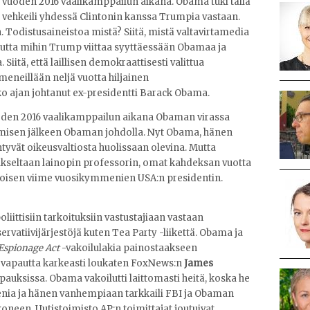
 vuoden 2016 vaalikamppailun aikana. Obama tuki tällä
a vehkeili yhdessä Clintonin kanssa Trumpia vastaan.
 Todistusaineistoa mistä? Siitä, mistä valtavirtamedia
utta mihin Trump viittaa syyttäessään Obamaa ja
Siitä, että laillisen demokraattisesti valittua
meneillään neljä vuotta hiljainen
ko ajan johtanut ex-presidentti Barack Obama.
den 2016 vaalikamppailun aikana Obaman virassa
tumisen jälkeen Obaman johdolla. Nyt Obama, hänen
ntyvät oikeusvaltiosta huolissaan olevina. Mutta
ukseltaan lainopin professorin, omat kahdeksan vuotta
toisen viime vuosikymmenien USA:n presidentin.
liittisiin tarkoituksiin vastustajiaan vastaan
rvatiivijärjestöjä kuten Tea Party -liikettä. Obama ja
Espionage Act
-vakoilulakia painostaakseen
stövapautta karkeasti loukaten FoxNews:n
James
pauksissa. Obama vakoilutti laittomasti heitä, koska he
senia ja hänen vanhempiaan tarkkaili FBI ja Obaman
oneen. Uutistoimisto AP:n toimittajat joutuivat