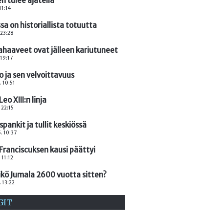
n tulee ajatella
 11:14
sa on historiallista totuutta
 23:28
ahaaveet ovat jälleen kariutuneet
 19:17
 ja sen velvoittavuus
. 10:51
Leo XIII:n linja
 22:15
pankit ja tullit keskiössä
. 10:37
Franciscuksen kausi päättyi
 11:12
ikö Jumala 2600 vuotta sitten?
. 13:22
GIT