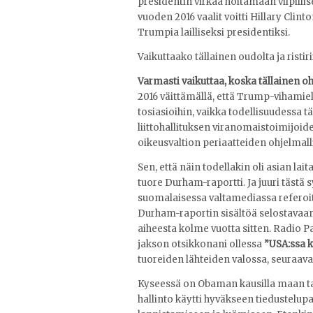
presidentin virkaa hoitamaan vilpillise
vuoden 2016 vaalit voitti Hillary Cli
Trumpia lailliseksi presidentiksi.
Vaikuttaako tällainen oudolta ja ristiri
Varmasti vaikuttaa, koska tällainen 
2016 väittämällä, että Trump-vihamie
tosiasioihin, vaikka todellisuudessa täl
liittohallituksen viranomaistoimijoi
oikeusvaltion periaatteiden ohjelma
Sen, että näin todellakin oli asian lai
tuore Durham-raportti. Ja juuri tästä 
suomalaisessa valtamediassa referoit
Durham-raportin sisältöä selostavaan a
aiheesta kolme vuotta sitten. Radio
jakson otsikkonani ollessa
”USA:ssa 
tuoreiden lähteiden valossa, seuraavas
Kyseessä on Obaman kausilla maan tav
hallinto käytti hyväkseen tiedustelupa