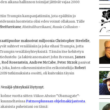
den aikana hallinnon toimijat jättivät vajaa 2000
ttiin Trumpin kampanjatiimiin, jota epäiltiin jo
idenssin luonteista olisi edes voinut ollakaan. Tälle
fireHurricane
,
Ristitulihurrikaani
,
Russia Collusion
-
raattipuolue maksoivat miljoonia Christopher Steelelle
,
 hyvät suhteet venäläisiin ja joka vihasi Trumpia, jotta
tä Trumpin venäläisyhteyksistä. Tämän itse kehitetyn
tiedustelu- ja lakiviranomaiset John Brennan,
James
,
Rod Rosenstein
,
Andrew McCabe
,
Peter Strzok
panivat
Joka, kuten oikeusministeriön erikoistutkija
Robert
019 tutkimuksista osoitti, oli kuitenkin täysin
 Venäjä-yhteyksiä löytynyt
.
n kolme vuotta sitten
Viikon Ahvion
”Obamagate”-
 kuunneltavissa
Patmosplusssan ohjelmakirjastosta
.
takaisista puheistani on tämä: