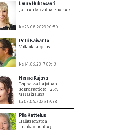
Laura Huhtasaari
Jolla on korvat, se kuulkoon
ke 23.08.2023 20:50
Petri Kaivanto
Vallankaappaus
ke 14.06.2017 09:13
Henna Kajava
Espoossa torjutaan
segregaatiota - 25%
vieraskielisiä
to 03.04.2025 19:38
Piia Kattelus
Hallitsematon
maahanmuutto ja