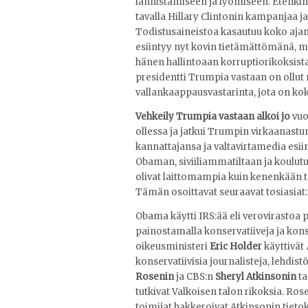
lannistamiseen ja lyömiseen. Etenkin
tavalla Hillary Clintonin kampanjaa j
Todistusaineistoa kasautuu koko ajan.
esiintyy nyt kovin tietämättömänä, m
hänen hallintoaan korruptiorikoksista. 
presidentti Trumpia vastaan on ollut 
vallankaappausvastarinta, jota on ko
Vehkeily Trumpia vastaan alkoi jo
vuo
ollessa ja jatkui Trumpin virkaanas
kannattajansa ja valtavirtamedia esii
Obaman, siviiliammatiltaan ja koulut
olivat laittomampia kuin kenenkään 
Tämän osoittavat seuraavat tosiasiat:
Obama käytti IRS:ää eli verovirastoa po
painostamalla konservatiiveja ja konse
oikeusministeri
Eric Holder
käyttivät
konservatiivisia journalisteja, lehdi
Rosenin
ja CBS:n
Sheryl Atkinsonin
ta
tutkivat Valkoisen talon rikoksia. Ro
toimijat hakkeroivat Atkinsonin tietok