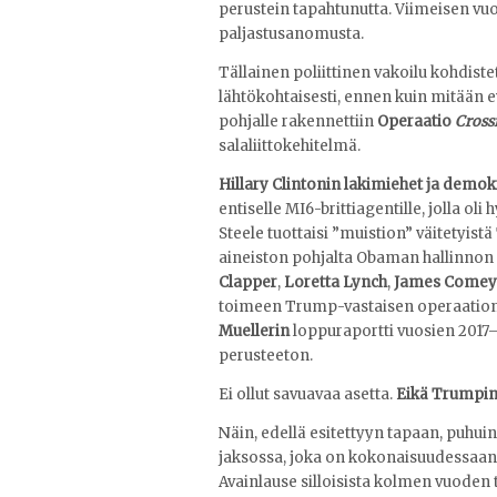
perustein tapahtunutta. Viimeisen vuo
paljastusanomusta.
Tällainen poliittinen vakoilu kohdiste
lähtökohtaisesti, ennen kuin mitään ev
pohjalle rakennettiin
Operaatio
Cross
salaliittokehitelmä.
Hillary Clintonin lakimiehet ja demok
entiselle MI6-brittiagentille, jolla oli
Steele tuottaisi ”muistion” väitetyis
aineiston pohjalta Obaman hallinnon 
Clapper
,
Loretta Lynch
,
James Comey
toimeen Trump-vastaisen operaation. 
Muellerin
loppuraportti vuosien 2017–2
perusteeton.
Ei ollut savuavaa asetta.
Eikä Trumpin
Näin, edellä esitettyyn tapaan, puhui
jaksossa, joka on kokonaisuudessaan
Avainlause silloisista kolmen vuoden 