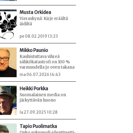
Musta Orkidea
Vieraskynä: Kirje eräältä
äidiltä
pe 08.02.2019 13:23
Mikko Paunio
Kauhistuttava vihreä
sähkökatastrofi on 100 %
varmuudella jo oven takana
ma 06.07.2026 14:43
Heikki Porkka
Suomalainen media on
järkyttävän huono
la 27.09.2025 10:28
Tapio Puolimatka
Onko sukupuoli-identiteetti-