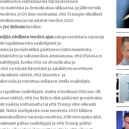
piväitteiden esittämisestä tuli hysteerisen
informatiivista ja demokratiaa uhkaavaa, ja jälleen toki
uodesta 2020, kun osoittautui, että Trumpin viholliset
envalintansa ja varastavat vuoden 2020
as
Joe Bidenin
hyväksi.
 neljän edellisen vuoden ajan
sataprosenttisen varmoja
6 tapahtuneesta vaalivilpistä ja
sta ja presidentiksi päätyneen laittomuudesta,
ustoimijoiden ja valtamedian avustamana, että USA:ssa ei
aalivilppiä, koska USA on demokratia ja
että on täysin hävytöntä ja salaliittoteoreettisen
henkistä väittää, että äänestys- ja
eroida ja toteuttaa sellaisen avulla vaalivilpin.
sa tapahtuu vaalivilppiä, mutta ei koskaan USA:ssa. Oli
vaa väittää, että Joe Biden olisi päätynyt presidentin
asti vaaleja voittamatta tai että Trump olisi oikeasti
it. Näitä mielipiteitä ovat vuodesta 2020 lähtien
akaumuksellisen varmoja vuodesta 2016 eteenpäin siitä,
pahtunut pahaa vaalivilppiä ja että Trump päätyi