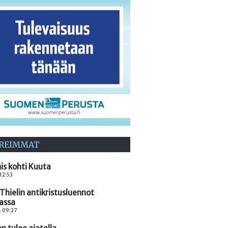
REIMMAT
is kohti Kuuta
 12:53
Thielin antikristusluennot
assa
. 09:27