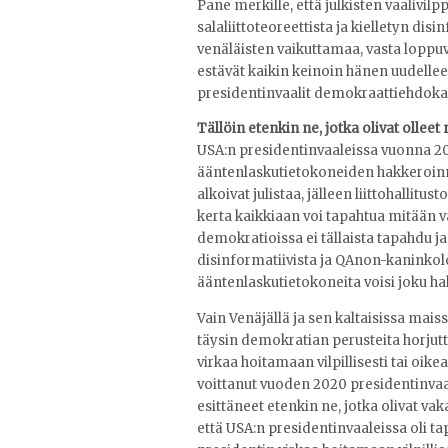
Pane merkille, että julkisten vaalivilp
salaliittoteoreettista ja kielletyn dis
venäläisten vaikuttamaa, vasta loppuv
estävät kaikin keinoin hänen uudelle
presidentinvaalit demokraattiehdok
Tällöin etenkin ne, jotka olivat olleet
USA:n presidentinvaaleissa vuonna 201
ääntenlaskutietokoneiden hakkeroinni
alkoivat julistaa, jälleen liittohallit
kerta kaikkiaan voi tapahtua mitään v
demokratioissa ei tällaista tapahdu ja 
disinformatiivista ja QAnon-kaninkolo
ääntenlaskutietokoneita voisi joku hakk
Vain Venäjällä ja sen kaltaisissa mais
täysin demokratian perusteita horjutta
virkaa hoitamaan vilpillisesti tai oike
voittanut vuoden 2020 presidentinvaal
esittäneet etenkin ne, jotka olivat v
että USA:n presidentinvaaleissa oli ta