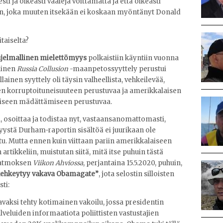
sti ja oikeasti vaaleja voittamatta ja että oikeasti
nton, joka muuten itsekään ei koskaan myöntänyt Donald
itaiselta?
ohjelmallinen mielettömyys
polkaistiin käyntiin vuonna
linen
Russia Collusion
-maanpetossyyttely perustui
lainen syyttely oli täysin valheellista, vehkeilevää,
den korruptoituneisuuteen perustuvaa ja amerikkalaisen
lliseen mädättämiseen perustuvaa.
ta, osoittaa ja todistaa nyt, vastaansanomattomasti,
syystä Durham-raportin sisältöä ei juurikaan ole
u. Mutta ennen kuin viittaan pariin amerikkalaiseen
rtikkeliin, muistutan siitä, mitä itse puhuin tästä
 Patmoksen
Viikon Ahviossa
, perjantaina 15.5.2020, puhuin,
kehkeytyy vakava Obamagate”
, jota selostin silloisten
ti:
aksi tehty kotimainen vakoilu, jossa presidentin
lveluiden informaatiota poliittisten vastustajien