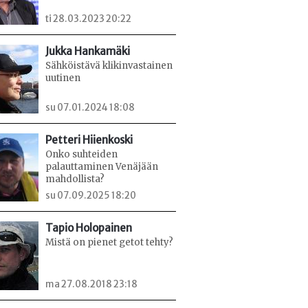
ti 28.03.2023 20:22
Jukka Hankamäki
Sähköistävä klikinvastainen
uutinen
su 07.01.2024 18:08
Petteri Hiienkoski
Onko suhteiden
palauttaminen Venäjään
mahdollista?
su 07.09.2025 18:20
Tapio Holopainen
Mistä on pienet getot tehty?
ma 27.08.2018 23:18