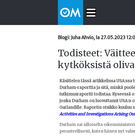
Blogi: Juha Ahvio, la 27.05.2023 12:
Todisteet: Väitte
kytköksistä oliva
Käsittelen tässä artikkelissa USA:ssa t
Durham-raporttia ja sitä, minkä puoles
tutkimusraportti todistaa. Kyseessä o
jonka Durham on luovuttanut USA:n oi
Garlandille.
Raportin otsikko kuuluu s
Activities and Investigations Arising Ou
Durham sai silloiselta oikeusminister
perusteellisesti, kuten hänen nyt val