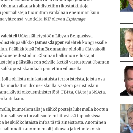
 Obaman aikana kohdistettiin rikostutkintoja
 ja journalisteja tuomittiin vankilaan enemmän kuin
na yhteensä, vuodelta 1917 olevan
Espionage
valehteli
USA:n lähetystöön Libyan Bengasissa
edustelupäällikkö
James Clapper
valehteli kongressille
ilun. Päällikkönsä
John Brennanin
johdolla CIA vakoili
etokonetiedostoihin. Obaman hallinnon edustajat
usteluja päästäkseen selville, ketkä vastustuvat Obaman
sähköpostiskandaali painettiin villaisella.
olla oli lista niin kutsutuista terroristeista, joista osa
otka murhattiin drone-iskuilla, vastoin perustuslain
ama käytti oikeusministeriötä, FBI:ta, CIA:ta ja NSA:ta,
arkoituksiin.
malla, kuuntelemalla ja sähköposteja lukemalla kootun
 kansalliseen turvallisuuteen liittyvissä tapauksissa
oa henkilökohtaista infoa tästä aineistosta. Anominen
 hallinnolta anominen oli jatkuvaa ja keinotekoisin