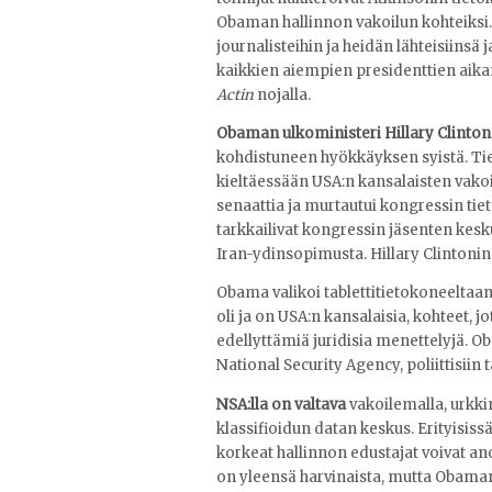
Obaman hallinnon vakoilun kohteiksi.
journalisteihin ja heidän lähteisiinsä
kaikkien aiempien presidenttien aika
Actin
nojalla.
Obaman ulkoministeri Hillary Clinton 
kohdistuneen hyökkäyksen syistä. Ti
kieltäessään USA:n kansalaisten vako
senaattia ja murtautui kongressin ti
tarkkailivat kongressin jäsenten kesk
Iran-ydinsopimusta. Hillary Clintonin 
Obama valikoi tablettitietokoneeltaan, j
oli ja on USA:n kansalaisia, kohteet, j
edellyttämiä juridisia menettelyjä. Ob
National Security Agency, poliittisiin t
NSA:lla on valtava
vakoilemalla, urkki
klassifioidun datan keskus. Erityisissä
korkeat hallinnon edustajat voivat an
on yleensä harvinaista, mutta Obaman