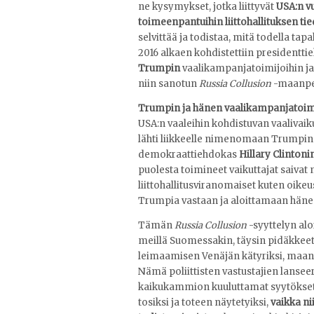
ne kysymykset, jotka liittyvät
USA:n v
toimeenpantuihin liittohallituksen tie
selvittää ja todistaa, mitä todella tap
2016 alkaen kohdistettiin presidentti
Trumpin
vaalikampanjatoimijoihin ja 
niin sanotun
Russia Collusion
-maanpet
Trumpin ja hänen vaalikampanjatoim
USA:n vaaleihin kohdistuvan vaalivaik
lähti liikkeelle nimenomaan Trumpin 
demokraattiehdokas
Hillary Clintoni
puolesta toimineet vaikuttajat saivat
liittohallitusviranomaiset kuten oik
Trumpia vastaan ja aloittamaan hänee
Tämän
Russia Collusion
-syyttelyn alo
meillä Suomessakin, täysin pidäkke
leimaamisen Venäjän kätyriksi, maanp
Nämä poliittisten vastustajien lansee
kaikukammion kuuluttamat syytökset 
tosiksi ja toteen näytetyiksi,
vaikka ni