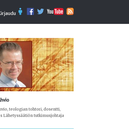
Kirjaudu
Ahvio
hvio, teologian tohtori, dosentti,
 Lähetyssäätiön tutkimusjohtaja