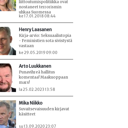
liittoutumispolitiikka ovat
nostaneet terrorismin
uhkaa Suomessa
ke 17.01.2018 08:44
Henry Laasanen
Kirja-arvio: Seksuaaliutopia
- Feministien sota sivistystä
vastaan
ke 29.05.2019 09:00
Arto Luukkanen
Punavihreä hallitus
komentaa! Maakuoppaan
mars!
la 25.02.2023 13:58
Mika Niikko
Suvaitsevaisuuden kirjavat
käsitteet
su 13.09.2020 23:07