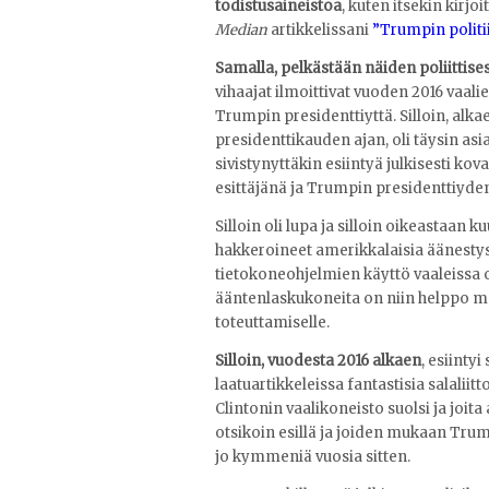
todistusaineistoa
, kuten itsekin kirjoi
Median
artikkelissani
”Trumpin politii
Samalla, pelkästään näiden poliittise
vihaajat ilmoittivat vuoden 2016 vaalie
Trumpin presidenttiyttä. Silloin, alk
presidenttikauden ajan, oli täysin asia
sivistynyttäkin esiintyä julkisesti kov
esittäjänä ja Trumpin presidenttiyde
Silloin oli lupa ja silloin oikeastaan ku
hakkeroineet amerikkalaisia äänestys-
tietokoneohjelmien käyttö vaaleissa oli
ääntenlaskukoneita on niin helppo mani
toteuttamiselle.
Silloin, vuodesta 2016 alkaen
, esiinty
laatuartikkeleissa fantastisia salaliitto
Clintonin vaalikoneisto suolsi ja joit
otsikoin esillä ja joiden mukaan Trum
jo kymmeniä vuosia sitten.