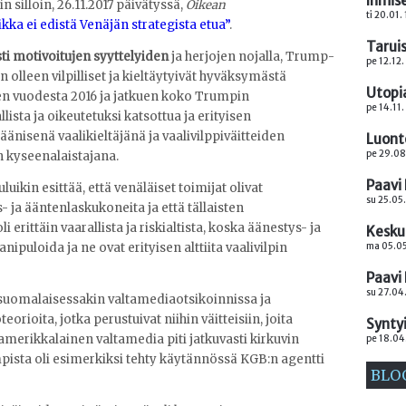
Ihmise
tin silloin, 26.11.2017 päivätyssä,
Oikean
ti 20.01.
kka ei edistä Venäjän strategista etua”
.
Taruis
sti motivoitujen syyttelyiden
ja herjojen nojalla, Trump-
pe 12.12.
n olleen vilpilliset ja kieltäytyivät hyväksymästä
Utopi
aen vuodesta 2016 ja jatkuen koko Trumpin
pe 14.11.
llista ja oikeutetuksi katsottua ja erityisen
aäänisenä vaalikieltäjänä ja vaalivilppiväitteiden
Luonto
pe 29.08
n kyseenalaistajana.
Paavi 
uluikin esittää, että venäläiset toimijat olivat
su 25.05.
 ja ääntenlaskukoneita ja että tällaisten
 erittäin vaarallista ja riskialtista, koska äänestys- ja
Keskus
ma 05.05
puloida ja ne ovat erityisen alttiita vaalivilpin
Paavi 
su 27.04.
i suomalaisessakin valtamediaotsikoinnissa ja
teorioita, jotka perustuivat niihin väitteisiin, joita
Synty
a amerikkalainen valtamedia piti jatkuvasti kirkuvin
pe 18.04
pista oli esimerkiksi tehty käytännössä KGB:n agentti
BLO