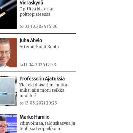
Vieraskynä
Tp-Utva historian
polttopisteessä
to 03.10.2024 15:30
Juha Ahvio
Artemis kohti Kuuta
la 11.04.2026 12:53
Professorin Ajatuksia
Yle teki diasarjan, mutta
miksi niin moni seikka
unohtui?
to 13.05.2021 20:23
Marko Hamilo
Ydinvoimaa, talouskasvua ja
teollisia työpaikkoja