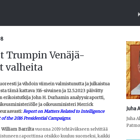
08
et Trumpin Venäjä-
t valheita
uoreesti ja vihdoin viimein valmistunutta ja julkaistua
ta tämä kattava 316-sivuinen ja 12.5.2023 päivätty
n erikoistutkija John H. Durhamin analyysiraportti,
keusministeriölle ja oikeusministeri Merrick
Juha 
euraavasti:
Report on Matters Related to Intelligence
t of the 2016 Presidential Campaigns
.
Juha A
Patmos
i
William Barrilta
vuonna 2019 tehtäväkseen selvittää
mistuneen raporttinsa otsikko kuuluu suomeksi, kaikki