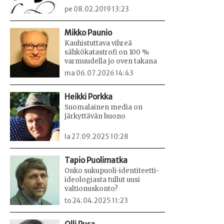
pe 08.02.2019 13:23
Mikko Paunio
Kauhistuttava vihreä
sähkökatastrofi on 100 %
varmuudella jo oven takana
ma 06.07.2026 14:43
Heikki Porkka
Suomalainen media on
järkyttävän huono
la 27.09.2025 10:28
Tapio Puolimatka
Onko sukupuoli-identiteetti-
ideologiasta tullut uusi
valtionuskonto?
to 24.04.2025 11:23