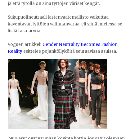
ja että tytöllä on aina tyttöjen väriset kengät.
Sukupuolineutraali lastenvaatemallisto vaikuttaa
kaventavan tyttöjen valinnanvaraa, eli siinä mielessä se
lisää tasa-arvoa.
Voguen artikkeli
Gender Neutrality Becomes Fashion
Reality
esittelee pojanköllyköitä seuraavissa asuissa.
Nuo asut ovat varmaan kovinta hottia, jos satut olemaan