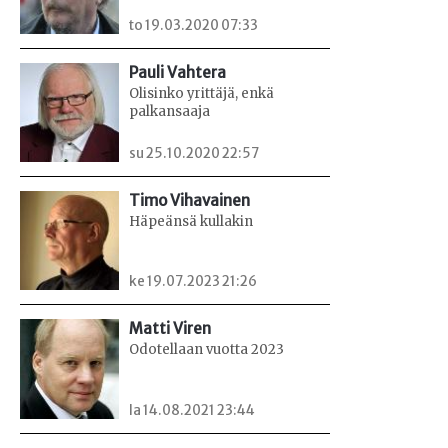
to 19.03.2020 07:33
Pauli Vahtera
Olisinko yrittäjä, enkä
palkansaaja
su 25.10.2020 22:57
Timo Vihavainen
Häpeänsä kullakin
ke 19.07.2023 21:26
Matti Viren
Odotellaan vuotta 2023
la 14.08.2021 23:44