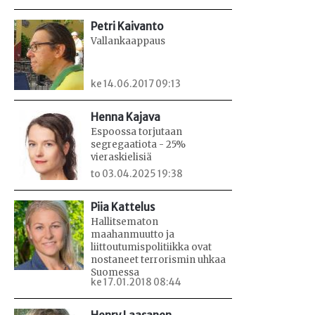
Petri Kaivanto
Vallankaappaus
ke 14.06.2017 09:13
Henna Kajava
Espoossa torjutaan
segregaatiota - 25%
vieraskielisiä
to 03.04.2025 19:38
Piia Kattelus
Hallitsematon
maahanmuutto ja
liittoutumispolitiikka ovat
nostaneet terrorismin uhkaa
Suomessa
ke 17.01.2018 08:44