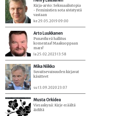
Henry Laasanen
Kirja-arvio: Seksuaaliutopia
- Feministien sota sivistystä
vastaan
ke 29.05.2019 09:00
Arto Luukkanen
Punavihreä hallitus
komentaa! Maakuoppaan
mars!
la 25.02.2023 13:58
Mika Niikko
Suvaitsevaisuuden kirjavat
käsitteet
su 13.09.2020 23:07
Musta Orkidea
Vieraskynä: Kirje eräältä
äidiltä