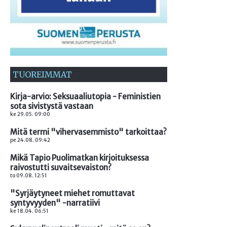
TUOREIMMAT
Kirja-arvio: Seksuaaliutopia - Feministien
sota sivistystä vastaan
ke 29.05. 09:00
Mitä termi "vihervasemmisto" tarkoittaa?
pe 24.08. 09:42
Mikä Tapio Puolimatkan kirjoituksessa
raivostutti suvaitsevaiston?
to 09.08. 12:51
"Syrjäytyneet miehet romuttavat
syntyvyyden" -narratiivi
ke 18.04. 06:51