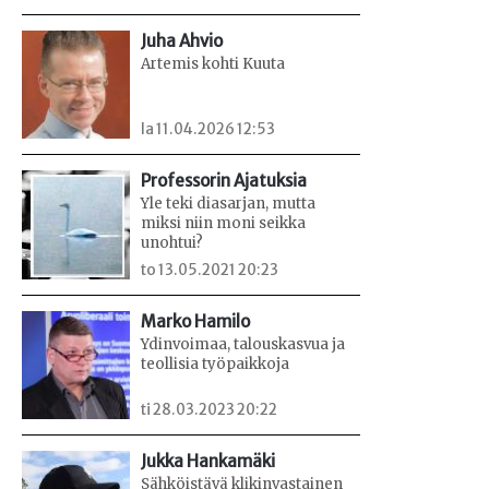
Juha Ahvio
Artemis kohti Kuuta
la 11.04.2026 12:53
Professorin Ajatuksia
Yle teki diasarjan, mutta
miksi niin moni seikka
unohtui?
to 13.05.2021 20:23
Marko Hamilo
Ydinvoimaa, talouskasvua ja
teollisia työpaikkoja
ti 28.03.2023 20:22
Jukka Hankamäki
Sähköistävä klikinvastainen