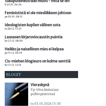
Sukupuolineutraali muoti - mitä se on?
ti 23.01. 06:34
Feminististä ei ole miesliikkeen johtoon
pe 05.01. 08:15
Ideologisten kuplien välinen sota
to 28.12. 13:23
Laasasen kirjaroviocaustin puintia
ke 27.12. 08:00
Heikko ja naisellinen mies ei kelpaa
pe 15.12. 06:59
Cis-miehen blogieuro on kolme senttiä
ke 13.12. 12:14
BLOGIT
Vieraskynä
Tp-Utva historian
polttopisteessä
to 03.10.2024 15:30