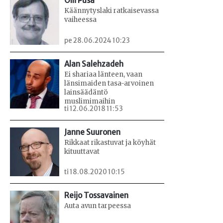
Olli Pusa
Käännytyslaki ratkaisevassa
vaiheessa
pe 28.06.2024 10:23
Alan Salehzadeh
Ei shariaa länteen, vaan
länsimaiden tasa-arvoinen
lainsäädäntö
muslimimaihin
ti 12.06.2018 11:53
Janne Suuronen
Rikkaat rikastuvat ja köyhät
kituuttavat
ti 18.08.2020 10:15
Reijo Tossavainen
Auta avun tarpeessa