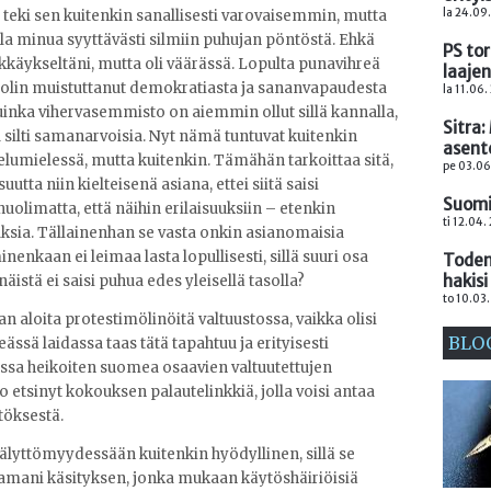
la 24.09
teki sen kuitenkin sanallisesti varovaisemmin, mutta
la minua syyttävästi silmiin puhujan pöntöstä. Ehkä
PS to
ökkäykseltäni, mutta oli väärässä. Lopulta punavihreä
laaje
un olin muistuttanut demokratiasta ja sananvapaudesta
la 11.06.
kuinka vihervasemmisto on aiemmin ollut sillä kannalla,
Sitra
ta silti samanarvoisia. Nyt nämä tuntuvat kuitenkin
asent
telumielessä, mutta kuitenkin. Tämähän tarkoittaa sitä,
pe 03.06
uutta niin kielteisenä asiana, ettei siitä saisi
Suomi
huolimatta, että näihin erilaisuuksiin – etenkin
ti 12.04.
uksia. Tällainenhan se vasta onkin asianomaisia
enkaan ei leimaa lasta lopullisesti, sillä suuri osa
Toden
hakis
äistä ei saisi puhua edes yleisellä tasolla?
to 10.03
 aloita protestimölinöitä valtuustossa, vaikka olisi
BLO
ssä laidassa taas tätä tapahtuu ja erityisesti
ossa heikoiten suomea osaavien valtuutettujen
jo etsinyt kokouksen palautelinkkiä, jolla voisi antaa
töksestä.
älyttömyydessään kuitenkin hyödyllinen, sillä se
saamani käsityksen, jonka mukaan käytöshäiriöisiä