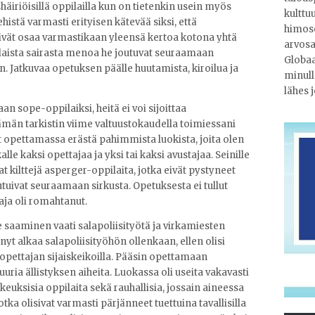
äiriöisillä oppilailla kun on tietenkin usein myös
kulttu
stä varmasti erityisen kätevää siksi, että
himosc
eivät osaa varmastikaan yleensä kertoa kotona yhtä
arvosa
llaista sairasta menoa he joutuvat seuraamaan
Globaa
n. Jatkuvaa opetuksen päälle huutamista, kiroilua ja
minull
lähes 
aan sope-oppilaiksi, heitä ei voi sijoittaa
ämän tarkistin viime valtuustokaudella toimiessani
ut opettamassa erästä pahimmista luokista, joita olen
lle kaksi opettajaa ja yksi tai kaksi avustajaa. Seinille
t kilttejä asperger-oppilaita, jotka eivät pystyneet
tuivat seuraamaan sirkusta. Opetuksesta ei tullut
aja oli romahtanut.
 saaminen vaati salapoliisityötä ja virkamiesten
inyt alkaa salapoliisityöhön ollenkaan, ellen olisi
opettajan sijaiskeikoilla. Pääsin opettamaan
suuria ällistyksen aiheita. Luokassa oli useita vakavasti
keuksisia oppilaita sekä rauhallisia, jossain aineessa
otka olisivat varmasti pärjänneet tuettuina tavallisilla