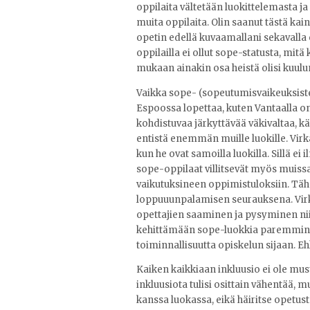
oppilaita vältetään luokittelemasta ja
muita oppilaita. Olin saanut tästä kain
opetin edellä kuvaamallani sekavalla e
oppilailla ei ollut sope-statusta, mit
mukaan ainakin osa heistä olisi kuulu
Vaikka sope- (sopeutumisvaikeuksisten)
Espoossa lopettaa, kuten Vantaalla on 
kohdistuvaa järkyttävää väkivaltaa, kä
entistä enemmän muille luokille. Virk
kun he ovat samoilla luokilla. Sillä ei
sope-oppilaat villitsevät myös muissa
vaikutuksineen oppimistuloksiin. Tähä
loppuuunpalamisen seurauksena. Vi
opettajien saaminen ja pysyminen niil
kehittämään sope-luokkia paremmin t
toiminnallisuutta opiskelun sijaan. E
Kaiken kaikkiaan inkluusio ei ole mus
inkluusiota tulisi osittain vähentää, mu
kanssa luokassa, eikä häiritse opetusta