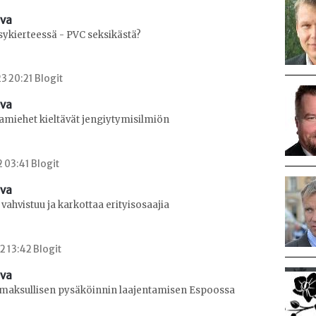
ava
ksykierteessä - PVC seksikästä?
3 20:21 Blogit
ava
amiehet kieltävät jengiytymisilmiön
2 03:41 Blogit
ava
vahvistuu ja karkottaa erityisosaajia
2 13:42 Blogit
ava
 maksullisen pysäköinnin laajentamisen Espoossa