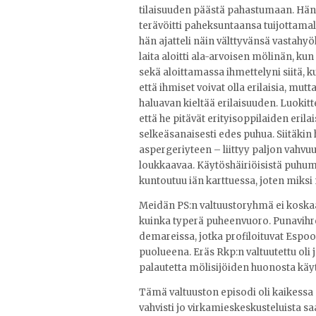
tilaisuuden päästä pahastumaan. Hän 
terävöitti paheksuntaansa tuijottamal
hän ajatteli näin välttyvänsä vastahy
laita aloitti ala-arvoisen mölinän, k
sekä aloittamassa ihmettelyni siitä, 
että ihmiset voivat olla erilaisia, mut
haluavan kieltää erilaisuuden. Luokit
että he pitävät erityisoppilaiden erilais
selkeäsanaisesti edes puhua. Siitäkin 
aspergeriyteen – liittyy paljon vahvu
loukkaavaa. Käytöshäiriöisistä puhumin
kuntoutuu iän karttuessa, joten miksi n
Meidän PS:n valtuustoryhmä ei koskaan
kuinka typerä puheenvuoro. Punavihreä
demareissa, jotka profiloituvat Espo
puolueena. Eräs Rkp:n valtuutettu oli 
palautetta mölisijöiden huonosta käy
Tämä valtuuston episodi oli kaikessa 
vahvisti jo virkamieskeskusteluista 