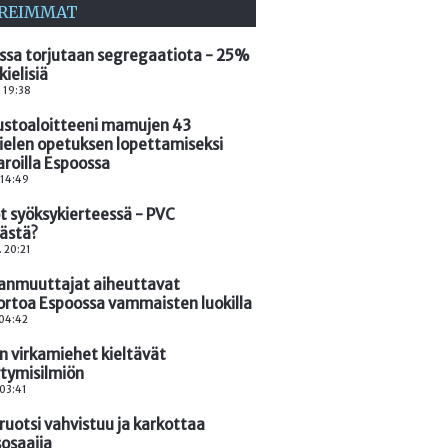
REIMMAT
ssa torjutaan segregaatiota - 25%
kielisiä
. 19:38
ustoaloitteeni mamujen 43
kielen opetuksen lopettamiseksi
aroilla Espoossa
. 14:49
öt syöksykierteessä - PVC
kästä?
. 20:21
nmuuttajat aiheuttavat
ortoa Espoossa vammaisten luokilla
 04:42
n virkamiehet kieltävät
ytymisilmiön
 03:41
ruotsi vahvistuu ja karkottaa
sosaajia