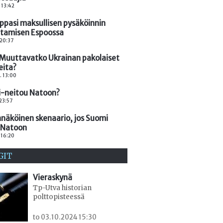
. 13:42
rppasi maksullisen pysäköinnin
ntamisen Espoossa
 20:37
: Muuttavatko Ukrainan pakolaiset
eita?
. 13:00
-neitou Natoon?
 23:57
näköinen skenaario, jos Suomi
i Natoon
. 16:20
GIT
Vieraskynä
Tp-Utva historian
polttopisteessä
to 03.10.2024 15:30