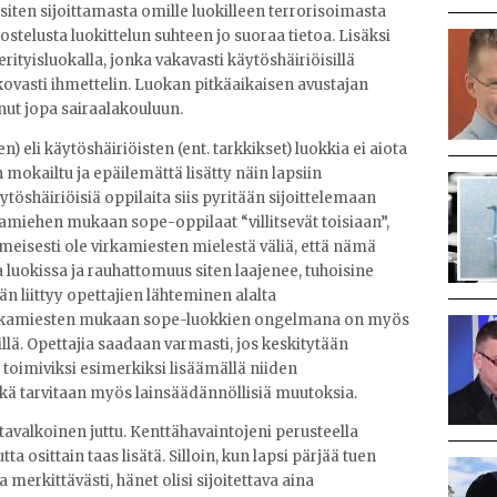
 siten sijoittamasta omille luokilleen terrorisoimasta
ostelusta luokittelun suhteen jo suoraa tietoa. Lisäksi
rityisluokalla, jonka vakavasti käytöshäiriöisillä
ä kovasti ihmettelin. Luokan pitkäaikaisen avustajan
nut jopa sairaalakouluun.
 eli käytöshäiriöisten (ent. tarkkikset) luokkia ei aiota
mokailtu ja epäilemättä lisätty näin lapsiin
ytöshäiriöisiä oppilaita siis pyritään sijoittelemaan
amiehen mukaan sope-oppilaat “villitsevät toisiaan”,
 ilmeisesti ole virkamiesten mielestä väliä, että nämä
 luokissa ja rauhattomuus siten laajenee, tuhoisine
n liittyy opettajien lähteminen alalta
rkamiesten mukaan sope-luokkien ongelmana on myös
lä. Opettajia saadaan varmasti, jos keskitytään
oimiviksi esimerkiksi lisäämällä niiden
hkä tarvitaan myös lainsäädännöllisiä muutoksia.
tavalkoinen juttu. Kenttähavaintojeni perusteella
tta osittain taas lisätä. Silloin, kun lapsi pärjää tuen
 merkittävästi, hänet olisi sijoitettava aina