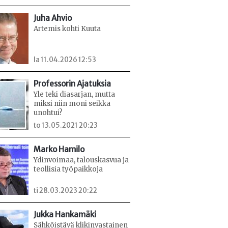
Juha Ahvio
Artemis kohti Kuuta
la 11.04.2026 12:53
Professorin Ajatuksia
Yle teki diasarjan, mutta
miksi niin moni seikka
unohtui?
to 13.05.2021 20:23
Marko Hamilo
Ydinvoimaa, talouskasvua ja
teollisia työpaikkoja
ti 28.03.2023 20:22
Jukka Hankamäki
Sähköistävä klikinvastainen