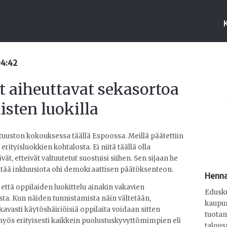
04:42
 aiheuttavat sekasortoa
sten luokilla
valtuuston kokouksessa täällä Espoossa. Meillä päätettiin
erityisluokkien kohtalosta. Ei niitä täällä olla
t, etteivät valtuutetut suostuisi siihen. Sen sijaan he
tää inkluusiota ohi demokraattisen päätöksenteon.
Henna
 että oppilaiden luokittelu ainakin vakavien
Edusku
ta. Kun näiden tunnistamista näin vältetään,
kaupun
avasti käytöshäiriöisiä oppilaita voidaan sitten
tuotan
e-, myös erityisesti kaikkein puolustuskyvyttömimpien eli
talous