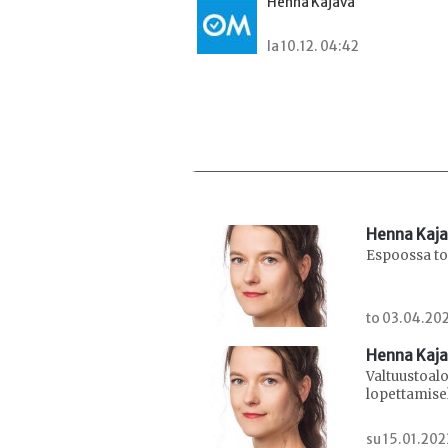
Henna Kajava
la 10.12. 04:42
Henna Kaj
Espoossa tor
to 03.04.202
Henna Kaj
Valtuustoal
lopettamise
su 15.01.202