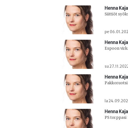
Henna Kaj
Siittiöt syö
pe 06.01.202
Henna Kaj
Espoon virk
su 27.11.202
Henna Kaj
Pakkoruotsi 
la 24.09.202
Henna Kaj
PS torppasi