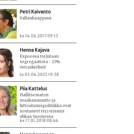
Petri Kaivanto
Vallankaappaus
ke 14.06.2017 09:13
Henna Kajava
Espoossa torjutaan
segregaatiota - 25%
vieraskielisiä
to 03.04.2025 19:38
Piia Kattelus
Hallitsematon
maahanmuutto ja
liittoutumispolitiikka ovat
nostaneet terrorismin
uhkaa Suomessa
ke 17.01.2018 08:44