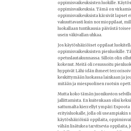
oppimisvaikeuksisten luokille. Käytösh
oppimisvaikeuksia. Tämä on virkamiehi
oppimisvaikeuksista kärsivät lapset 
vakuuttavasti kuin normioppilaat, mi
luokallaan tuntikausia päivästä toisee
usein väkivallan uhkaa.
Jos käytöshäiriöiset oppilaat luokitell
oppimisvaikeuksisten pienluokille. T
opetuslautakunnassa. Silloin olin oll
kokenut. Meitä oli resussoitu pienluoka
hyppivät Lähi-idän ihmeet terrorisoiva
keskittymään luokassa lainkaan ja jou
mitään ja miespuolinen ruotsin opett
Mutta koko tämän juonikuvion selville
jallittamista. En kuitenkaan olisi keks
sattumalta kierrellyt ympäri Espoota 
erityisluokalle, jolla oli useampiakin 
käytöshäiriöisiä oppilaita, oppimisvai
vähän lisätukea tarvitsevia oppilaita, j