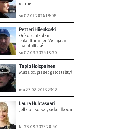
uutinen
su 07.01.2024 18:08
Petteri Hiienkoski
Onko suhteiden
palauttaminen Venäjään
mahdollista?
su 07.09.2025 18:20
Tapio Holopainen
Mistä on pienet getot tehty?
ma 27.08.2018 23:18
Laura Huhtasaari
Jolla on korvat, se kuulkoon
ke 23.08.2023 20:50