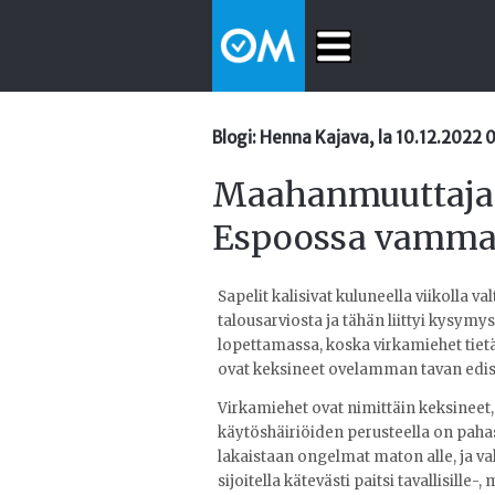
Blogi: Henna Kajava, la 10.12.2022 
Maahanmuuttajat
Espoossa vammai
Sapelit kalisivat kuluneella viikolla 
talousarviosta ja tähän liittyi kysymys 
lopettamassa, koska virkamiehet tietävä
ovat keksineet ovelamman tavan edis
Virkamiehet ovat nimittäin keksineet,
käytöshäiriöiden perusteella on pahas
lakaistaan ongelmat maton alle, ja vak
sijoitella kätevästi paitsi tavallisill