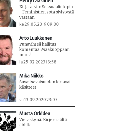
Henry Laasanen
Kirja-arvio: Seksuaaliutopia
- Feministien sota sivistystä
vastaan
ke 29.05.2019 09:00
Arto Luukkanen
Punavihreä hallitus
komentaa! Maakuoppaan
mars!
la 25.02.2023 13:58
Mika Niikko
Suvaitsevaisuuden kirjavat
käsitteet
su 13.09.2020 23:07
Musta Orkidea
Vieraskynä: Kirje eräältä
äidiltä