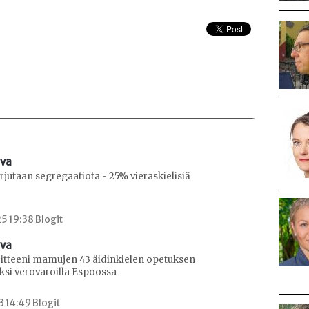
ava
jutaan segregaatiota - 25% vieraskielisiä
5 19:38 Blogit
ava
oitteeni mamujen 43 äidinkielen opetuksen
ksi verovaroilla Espoossa
3 14:49 Blogit