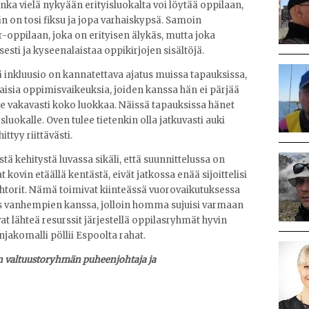
inka vielä nykyään erityisluokalta voi löytää oppilaan,
än on tosi fiksu ja jopa varhaiskypsä. Samoin
r-oppilaan, joka on erityisen älykäs, mutta joka
sti ja kyseenalaistaa oppikirjojen sisältöjä.
ttä inkluusio on kannatettava ajatus muissa tapauksissa,
-alaisia oppimisvaikeuksia, joiden kanssa hän ei pärjää
tsee vakavasti koko luokkaa. Näissä tapauksissa hänet
yisluokalle. Oven tulee tietenkin olla jatkuvasti auki
ttyy riittävästi.
ä kehitystä luvassa sikäli, että suunnittelussa on
t kovin etäällä kentästä, eivät jatkossa enää sijoittelisi
rehtorit. Nämä toimivat kiinteässä vuorovaikutuksessa
ös vanhempien kanssa, jolloin homma sujuisi varmaan
t lähteä resurssit järjestellä oppilasryhmät hyvin
jakomalli pöllii Espoolta rahat.
on valtuustoryhmän puheenjohtaja ja