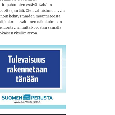
uritapahtumien ystävä. Kahden
oottaajan äiti. Olen valmistunut hyvin
noin kehitysmaiden maantieteestä.
li, kokonaisvaltainen näkökulma on
e luontevin, mutta korostan samalla
jokaisen yksilön arvoa.