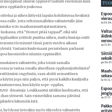
 normioppilaat olisivat oppineet taatusti enemmän kuin
TUO
isten oppilaiden joukossa.
Espoo
joittelua ja siihen liittyvää lapsiin kohdistuvaa henkistä
vieras
ssa esille. Jotta veltoimmallekin valtuutetulle jäisi
to 03.04
ä, kuinka eräs maahanmuuttajataustainen,
Valtu
luokassa, että “Homot pitää tappaa!”, eikä sitä
äidin
ilaatkin yrittivät puuttua siihen, mutta huutaja esitti
verov
e aiemmin törmännyt tässä parin vuoden aikana
su 15.01
i yleistä. Vastasin kuulemaani perusteluun parhaani
Siitti
ppoa huomioiden islamin oppisisältö.
seksi
pe 06.01
uslainen valtuutettu, joka toimii samalla
ssa ja vastaa omalla alueellaan oppilassijoitteluista?
Maaha
sittämiini ongelmiin, vaan aloitti semanttisen
sekas
 käytin jopa niin paljon, että pyysi kaikilta kuulijoilta
la 10.12.
kaantuneensa, kun käytin sope-oppilas,
Espoo
yttö -ilmaisuja. Loukkaantui siitäkin huolimatta, että
jengi
a ihan yleisesti. Sain esimerkiksi samana päivänä
su 27.11.
pilaiden lukumäärästä.
Pakko
 hyödynsi tietenkin myös vihreiden valtuutettu
erityi