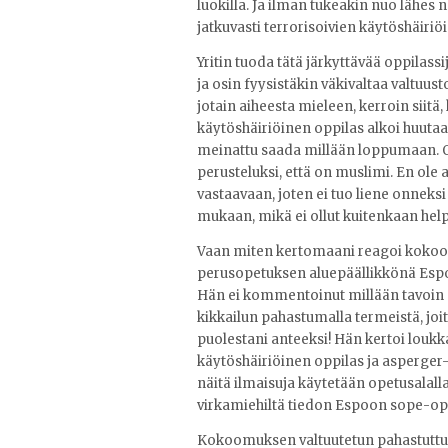
luokilla. Ja ilman tukeakin nuo lähes
jatkuvasti terrorisoivien käytöshäiriö
Yritin tuoda tätä järkyttävää oppilassi
ja osin fyysistäkin väkivaltaa valtuusto
jotain aiheesta mieleen, kerroin siit
käytöshäiriöinen oppilas alkoi huutaa 
meinattu saada millään loppumaan. Opp
perusteluksi, että on muslimi. En ol
vastaavaan, joten ei tuo liene onneks
mukaan, mikä ei ollut kuitenkaan hel
Vaan miten kertomaani reagoi kokoom
perusopetuksen aluepäällikkönä Espoo
Hän ei kommentoinut millään tavoin e
kikkailun pahastumalla termeistä, joita
puolestani anteeksi! Hän kertoi louk
käytöshäiriöinen oppilas ja asperger-t
näitä ilmaisuja käytetään opetusalall
virkamiehiltä tiedon Espoon sope-op
Kokoomuksen valtuutetun pahastuttua,