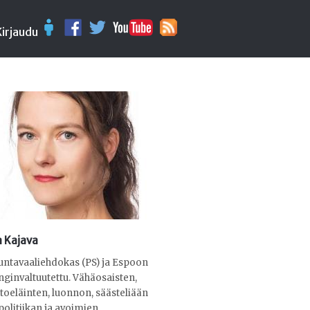
Kirjaudu
 Kajava
ntavaaliehdokas (PS) ja Espoon
ginvaltuutettu. Vähäosaisten,
toeläinten, luonnon, säästeliään
politiikan ja avoimien