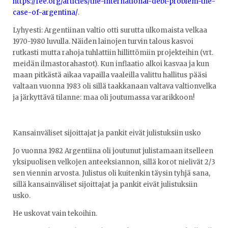
https://fee.org/articles/the-international-debt-problem-the-
case-of-argentina/
.
Lyhyesti: Argentiinan valtio otti surutta ulkomaista velkaa
1970-1980 luvulla. Näiden lainojen turvin talous kasvoi
rutkasti mutta rahoja tuhlattiin hillittömiin projekteihin (vrt.
meidän ilmastorahastot). Kun inflaatio alkoi kasvaa ja kun
maan pitkästä aikaa vapailla vaaleilla valittu hallitus pääsi
valtaan vuonna 1983 oli sillä taakkanaan valtava valtionvelka
ja järkyttävä tilanne: maa oli joutumassa vararikkoon!
Kansainväliset sijoittajat ja pankit eivät julistuksiin usko
Jo vuonna 1982 Argentiina oli joutunut julistamaan itselleen
yksipuolisen velkojen anteeksiannon, sillä korot nielivät 2/3
sen viennin arvosta. Julistus oli kuitenkin täysin tyhjä sana,
sillä kansainväliset sijoittajat ja pankit eivät julistuksiin
usko.
He uskovat vain tekoihin.