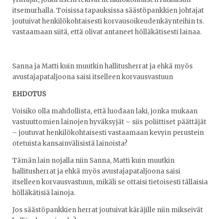
itsemurhalla. Toisissa tapauksissa säästöpankkien johtajat
joutuivat henkilökohtaisesti korvausoikeudenkäynteihin ts.
vastaamaan siitä, että olivat antaneet hölläkätisesti lainaa.
Sanna ja Matti kuin muutkin hallitusherrat ja ehkä myös
avustajapataljoona saisi itselleen korvausvastuun
EHDOTUS
Voisiko olla mahdollista, että luodaan laki, jonka mukaan
vastuuttomien lainojen hyväksyjät – siis poliittiset päättäjät
– joutuvat henkilökohtaisesti vastaamaan kevyin perustein
otetuista kansainvälisistä lainoista?
Tämän lain nojalla niin Sanna, Matti kuin muutkin
hallitusherrat ja ehkä myös avustajapataljoona saisi
itselleen korvausvastuun, mikäli se ottaisi tietoisesti tällaisia
hölläkätisiä lainoja.
Jos säästöpankkien herrat joutuivat käräjille niin mikseivät