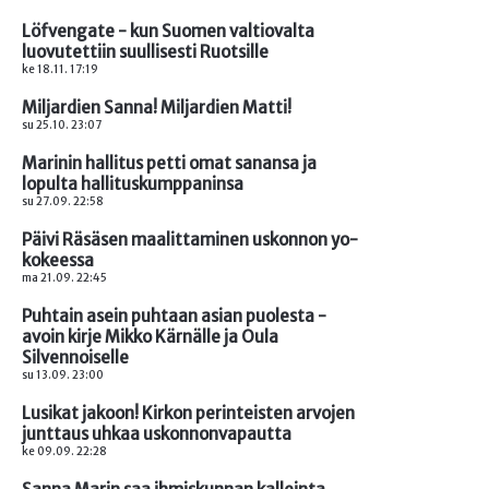
Löfvengate - kun Suomen valtiovalta
luovutettiin suullisesti Ruotsille
ke 18.11. 17:19
Miljardien Sanna! Miljardien Matti!
su 25.10. 23:07
Marinin hallitus petti omat sanansa ja
lopulta hallituskumppaninsa
su 27.09. 22:58
Päivi Räsäsen maalittaminen uskonnon yo-
kokeessa
ma 21.09. 22:45
Puhtain asein puhtaan asian puolesta -
avoin kirje Mikko Kärnälle ja Oula
Silvennoiselle
su 13.09. 23:00
Lusikat jakoon! Kirkon perinteisten arvojen
junttaus uhkaa uskonnonvapautta
ke 09.09. 22:28