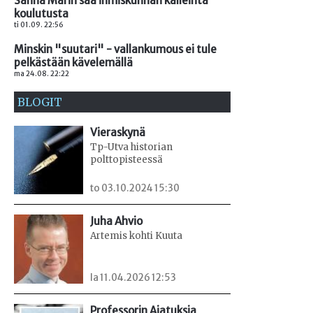
Sanna Marin saa ihmiskunnan kalleinta
koulutusta
ti 01.09. 22:56
Minskin "suutari" - vallankumous ei tule
pelkästään kävelemällä
ma 24.08. 22:22
BLOGIT
Vieraskynä
Tp-Utva historian
polttopisteessä
to 03.10.2024 15:30
Juha Ahvio
Artemis kohti Kuuta
la 11.04.2026 12:53
Professorin Ajatuksia