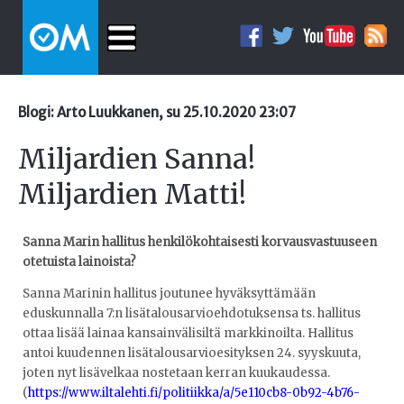
Blogi: Arto Luukkanen, su 25.10.2020 23:07
Miljardien Sanna!
Miljardien Matti!
Sanna Marin hallitus henkilökohtaisesti korvausvastuuseen
otetuista lainoista?
Sanna Marinin hallitus joutunee hyväksyttämään
eduskunnalla 7:n lisätalousarvioehdotuksensa ts. hallitus
ottaa lisää lainaa kansainvälisiltä markkinoilta. Hallitus
antoi kuudennen lisätalousarvioesityksen 24. syyskuuta,
joten nyt lisävelkaa nostetaan kerran kuukaudessa.
(
https://www.iltalehti.fi/politiikka/a/5e110cb8-0b92-4b76-