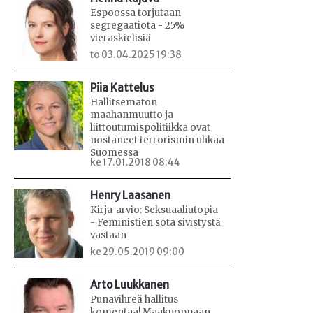
Espoossa torjutaan
segregaatiota - 25%
vieraskielisiä
to 03.04.2025 19:38
Piia Kattelus
Hallitsematon
maahanmuutto ja
liittoutumispolitiikka ovat
nostaneet terrorismin uhkaa
Suomessa
ke 17.01.2018 08:44
Henry Laasanen
Kirja-arvio: Seksuaaliutopia
- Feministien sota sivistystä
vastaan
ke 29.05.2019 09:00
Arto Luukkanen
Punavihreä hallitus
komentaa! Maakuoppaan