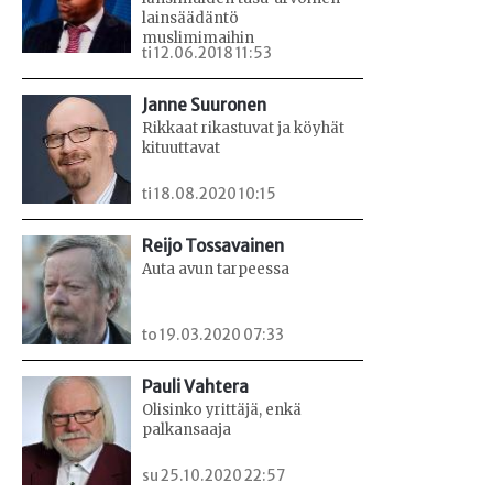
lainsäädäntö
muslimimaihin
ti 12.06.2018 11:53
Janne Suuronen
Rikkaat rikastuvat ja köyhät
kituuttavat
ti 18.08.2020 10:15
Reijo Tossavainen
Auta avun tarpeessa
to 19.03.2020 07:33
Pauli Vahtera
Olisinko yrittäjä, enkä
palkansaaja
su 25.10.2020 22:57