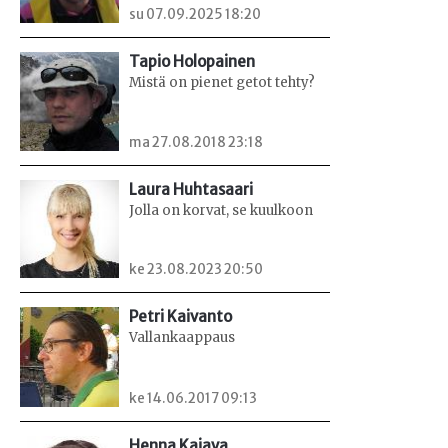
su 07.09.2025 18:20
Tapio Holopainen
Mistä on pienet getot tehty?
ma 27.08.2018 23:18
Laura Huhtasaari
Jolla on korvat, se kuulkoon
ke 23.08.2023 20:50
Petri Kaivanto
Vallankaappaus
ke 14.06.2017 09:13
Henna Kajava