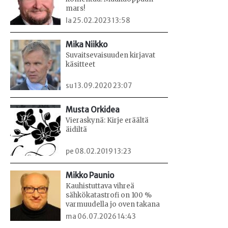
mars!
la 25.02.2023 13:58
Mika Niikko
Suvaitsevaisuuden kirjavat
käsitteet
su 13.09.2020 23:07
Musta Orkidea
Vieraskynä: Kirje eräältä
äidiltä
pe 08.02.2019 13:23
Mikko Paunio
Kauhistuttava vihreä
sähkökatastrofi on 100 %
varmuudella jo oven takana
ma 06.07.2026 14:43