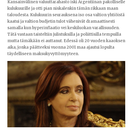
Kansainvälinen valuuttarahasto iski Argentiinan pakolliselle
kulukuurille ja otti pian niskalenkin tämän rikkaan maan
taloudesta. Kulukuurin seurauksena iso osa valtion yhtiöistä
kaatui ja valtion budjetin tulot vähenivät dramaattisesti
samalla kun hyperinflaatio vei keskiluokan varallisuuden.
Tätä vastaan taisteltiin julistuksilla ja poliittisilla tempuilla
mutta tämäkään ei auttanut. Edessä oli 20 vuoden kaaoksen
aika, jonka päätteeksi vuonna 2001 maa ajautui lopulta
täydelliseen maksukyvyttömyyteen.