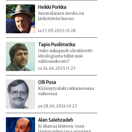
Heikki Porkka
Suomalainen media on
järkyttävän huono
la 27.09.2025 10:28
Tapio Puolimatka
Onko sukupuoli-identiteetti-
ideologiasta tullut uusi
valtionuskonto?
to 24.04.2025 11:23
Olli Pusa
Käännytyslaki ratkaisevassa
vaiheessa
pe 28.06.2024 10:23
Alan Salehzadeh
Ei shariaa länteen, vaan
länsimaiden tasa-arvoinen