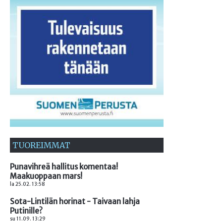
TUOREIMMAT
Punavihreä hallitus komentaa!
Maakuoppaan mars!
la 25.02. 13:58
Sota-Lintilän horinat - Taivaan lahja
Putinille?
su 11.09. 13:29