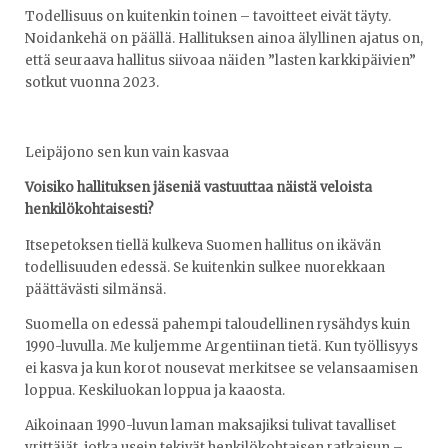
Todellisuus on kuitenkin toinen – tavoitteet eivät täyty.
Noidankehä on päällä. Hallituksen ainoa älyllinen ajatus on,
että seuraava hallitus siivoaa näiden ”lasten karkkipäivien”
sotkut vuonna 2023.
Leipäjono sen kun vain kasvaa
Voisiko hallituksen jäseniä vastuuttaa näistä veloista
henkilökohtaisesti?
Itsepetoksen tiellä kulkeva Suomen hallitus on ikävän
todellisuuden edessä. Se kuitenkin sulkee nuorekkaan
päättävästi silmänsä.
Suomella on edessä pahempi taloudellinen rysähdys kuin
1990-luvulla. Me kuljemme Argentiinan tietä. Kun työllisyys
ei kasva ja kun korot nousevat merkitsee se velansaamisen
loppua. Keskiluokan loppua ja kaaosta.
Aikoinaan 1990-luvun laman maksajiksi tulivat tavalliset
yrittäjät, jotka usein tekivät henkilökohtaisen ratkaisun –