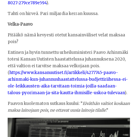
8027-279ce789e594
).
Tahti on hirveä. Pari miljardia kerran kuussa.
Velka-Paavo
Pitääkö nämä kevyesti otetut kansainväliset velat maksaa
pois?
Entinen ja hyvin tunnettu urheiluministeri Paavo Arhinmäki
totesi Kansan Uutisten haastattelussa juhannuksena 2020,
että valtion ei tarvitse maksaa velkojaan pois.
(
https://www.kansanuutiset.fi/artikkeli/4277745-paavo-
arhinmaki-kun-juhannushaastattelussa-budjettiriihessa-ei-
ole-leikkausten-aika-tarvitaan-toimia-joilla-saadaan-
talous-pyorimaan-ja-sita-kautta-ihmisille-uskoa-tulevaan
).
Paavon kuolematon sutkaus kuului: ”
Eiväthän valtiot koskaan
maksa lainojaan pois, ne ottavat uusia lainoja tilalle
.”