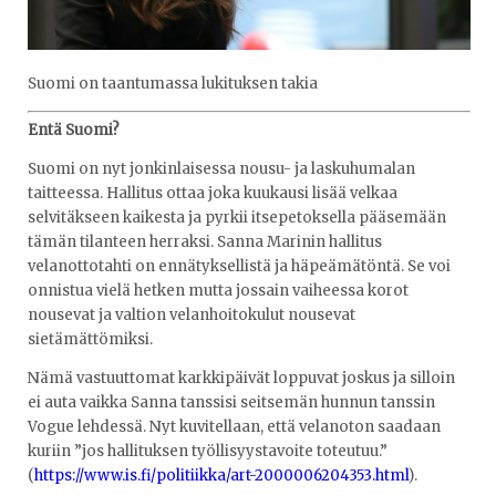
Suomi on taantumassa lukituksen takia
Entä Suomi?
Suomi on nyt jonkinlaisessa nousu- ja laskuhumalan
taitteessa. Hallitus ottaa joka kuukausi lisää velkaa
selvitäkseen kaikesta ja pyrkii itsepetoksella pääsemään
tämän tilanteen herraksi. Sanna Marinin hallitus
velanottotahti on ennätyksellistä ja häpeämätöntä. Se voi
onnistua vielä hetken mutta jossain vaiheessa korot
nousevat ja valtion velanhoitokulut nousevat
sietämättömiksi.
Nämä vastuuttomat karkkipäivät loppuvat joskus ja silloin
ei auta vaikka Sanna tanssisi seitsemän hunnun tanssin
Vogue lehdessä. Nyt kuvitellaan, että velanoton saadaan
kuriin ”jos hallituksen työllisyystavoite toteutuu.”
(
https://www.is.fi/politiikka/art-2000006204353.html
).