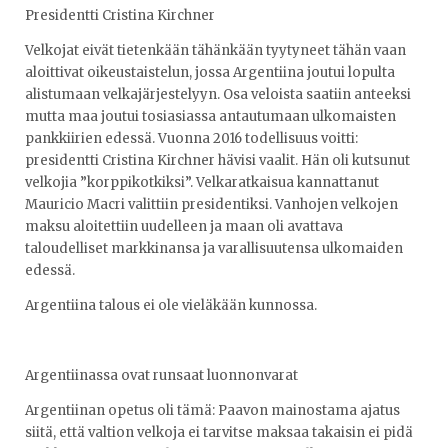
Presidentti Cristina Kirchner
Velkojat eivät tietenkään tähänkään tyytyneet tähän vaan
aloittivat oikeustaistelun, jossa Argentiina joutui lopulta
alistumaan velkajärjestelyyn. Osa veloista saatiin anteeksi
mutta maa joutui tosiasiassa antautumaan ulkomaisten
pankkiirien edessä. Vuonna 2016 todellisuus voitti:
presidentti Cristina Kirchner hävisi vaalit. Hän oli kutsunut
velkojia ”korppikotkiksi”. Velkaratkaisua kannattanut
Mauricio Macri valittiin presidentiksi. Vanhojen velkojen
maksu aloitettiin uudelleen ja maan oli avattava
taloudelliset markkinansa ja varallisuutensa ulkomaiden
edessä.
Argentiina talous ei ole vieläkään kunnossa.
Argentiinassa ovat runsaat luonnonvarat
Argentiinan opetus oli tämä: Paavon mainostama ajatus
siitä, että valtion velkoja ei tarvitse maksaa takaisin ei pidä