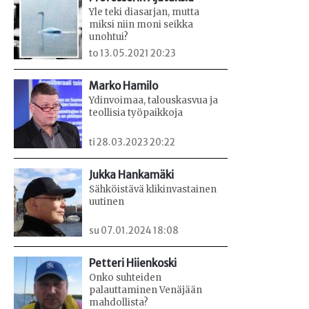
Yle teki diasarjan, mutta
miksi niin moni seikka
unohtui?
to 13.05.2021 20:23
Marko Hamilo
Ydinvoimaa, talouskasvua ja
teollisia työpaikkoja
ti 28.03.2023 20:22
Jukka Hankamäki
Sähköistävä klikinvastainen
uutinen
su 07.01.2024 18:08
Petteri Hiienkoski
Onko suhteiden
palauttaminen Venäjään
mahdollista?