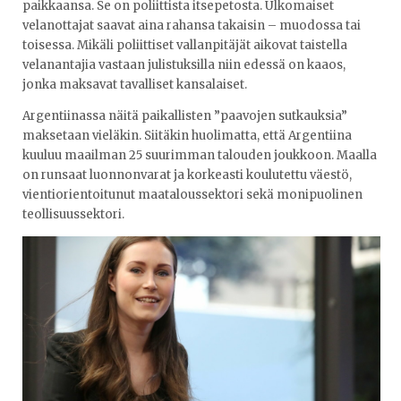
paikkaansa. Se on poliittista itsepetosta. Ulkomaiset
velanottajat saavat aina rahansa takaisin – muodossa tai
toisessa. Mikäli poliittiset vallanpitäjät aikovat taistella
velanantajia vastaan julistuksilla niin edessä on kaaos,
jonka maksavat tavalliset kansalaiset.
Argentiinassa näitä paikallisten ”paavojen sutkauksia”
maksetaan vieläkin. Siitäkin huolimatta, että Argentiina
kuuluu maailman 25 suurimman talouden joukkoon. Maalla
on runsaat luonnonvarat ja korkeasti koulutettu väestö,
vientiorientoitunut maataloussektori sekä monipuolinen
teollisuussektori.