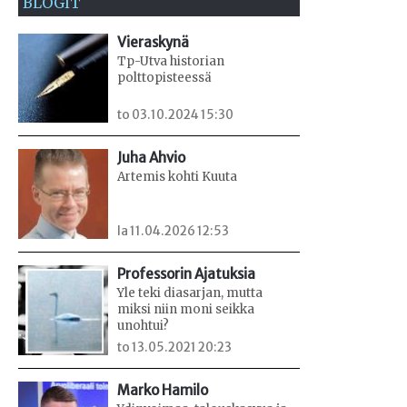
BLOGIT
Vieraskynä
Tp-Utva historian
polttopisteessä
to 03.10.2024 15:30
Juha Ahvio
Artemis kohti Kuuta
la 11.04.2026 12:53
Professorin Ajatuksia
Yle teki diasarjan, mutta
miksi niin moni seikka
unohtui?
to 13.05.2021 20:23
Marko Hamilo