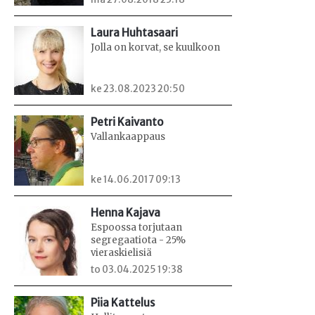
Laura Huhtasaari
Jolla on korvat, se kuulkoon
ke 23.08.2023 20:50
Petri Kaivanto
Vallankaappaus
ke 14.06.2017 09:13
Henna Kajava
Espoossa torjutaan
segregaatiota - 25%
vieraskielisiä
to 03.04.2025 19:38
Piia Kattelus