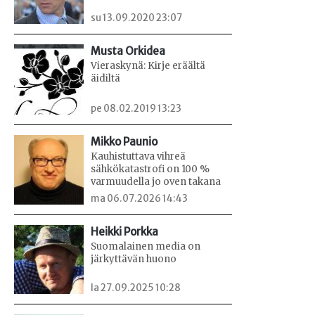
su 13.09.2020 23:07
Musta Orkidea
Vieraskynä: Kirje eräältä
äidiltä
pe 08.02.2019 13:23
Mikko Paunio
Kauhistuttava vihreä
sähkökatastrofi on 100 %
varmuudella jo oven takana
ma 06.07.2026 14:43
Heikki Porkka
Suomalainen media on
järkyttävän huono
la 27.09.2025 10:28