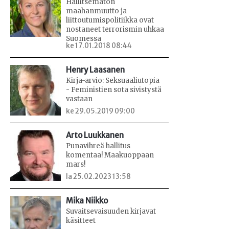
Hallitsematon
maahanmuutto ja
liittoutumispolitiikka ovat
nostaneet terrorismin uhkaa
Suomessa
ke 17.01.2018 08:44
Henry Laasanen
Kirja-arvio: Seksuaaliutopia
- Feministien sota sivistystä
vastaan
ke 29.05.2019 09:00
Arto Luukkanen
Punavihreä hallitus
komentaa! Maakuoppaan
mars!
la 25.02.2023 13:58
Mika Niikko
Suvaitsevaisuuden kirjavat
käsitteet