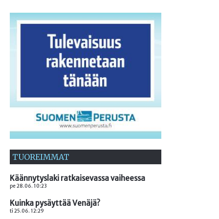
TUOREIMMAT
Käännytyslaki ratkaisevassa vaiheessa
pe 28.06. 10:23
Kuinka pysäyttää Venäjä?
ti 25.06. 12:29