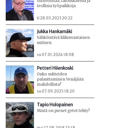
Ydinvoimaa, talouskasvua ja
teollisia työpaikkoja
ti 28.03.2023 20:22
Jukka Hankamäki
Sähköistävä klikinvastainen
uutinen
su 07.01.2024 18:08
Petteri Hiienkoski
Onko suhteiden
palauttaminen Venäjään
mahdollista?
su 07.09.2025 18:20
Tapio Holopainen
Mistä on pienet getot tehty?
ma 27.08.2018 23:18