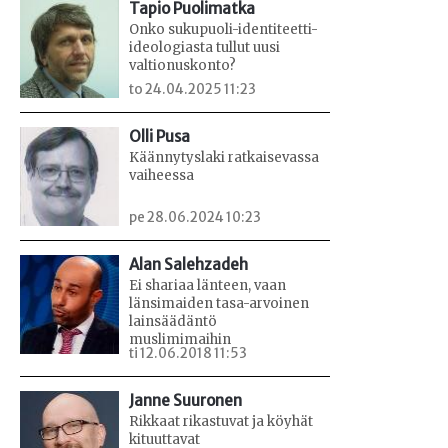
Tapio Puolimatka
Onko sukupuoli-identiteetti-
ideologiasta tullut uusi
valtionuskonto?
to 24.04.2025 11:23
Olli Pusa
Käännytyslaki ratkaisevassa
vaiheessa
pe 28.06.2024 10:23
Alan Salehzadeh
Ei shariaa länteen, vaan
länsimaiden tasa-arvoinen
lainsäädäntö
muslimimaihin
ti 12.06.2018 11:53
Janne Suuronen
Rikkaat rikastuvat ja köyhät
kituuttavat