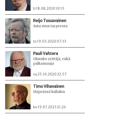
ti 18.08.2020 10:15
Reijo Tossavainen
Auta avun tarpeessa
to 19.03.2020 07:33
Pauli Vahtera
Olisinko yrittäjä, enkä
palkansaaja
su 25.10.2020 22:57
Timo Vihavainen
Häpeänsä kullakin
ke 19.07.2023 21:26