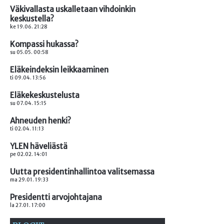
Väkivallasta uskalletaan vihdoinkin
keskustella?
ke 19.06. 21:28
Kompassi hukassa?
su 05.05. 00:58
Eläkeindeksin leikkaaminen
ti 09.04. 13:56
Eläkekeskustelusta
su 07.04. 15:15
Ahneuden henki?
ti 02.04. 11:13
YLEN häveliästä
pe 02.02. 14:01
Uutta presidentinhallintoa valitsemassa
ma 29.01. 19:33
Presidentti arvojohtajana
la 27.01. 17:00