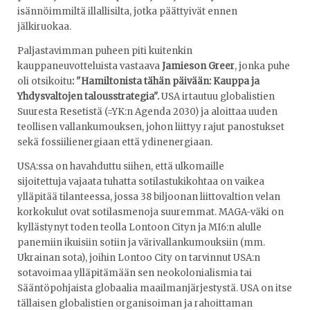
isännöimmiltä illallisilta, jotka päättyivät ennen
jälkiruokaa.
Paljastavimman puheen piti kuitenkin
kauppaneuvotteluista vastaava
Jamieson Greer
, jonka puhe
oli otsikoitu
: "Hamiltonista tähän päivään: Kauppa ja
Yhdysvaltojen talousstrategia".
USA irtautuu globalistien
Suuresta Resetistä (=YK:n Agenda 2030) ja aloittaa uuden
teollisen vallankumouksen, johon liittyy rajut panostukset
sekä fossiilienergiaan että ydinenergiaan.
USA:ssa on havahduttu siihen, että ulkomaille
sijoitettuja vajaata tuhatta sotilastukikohtaa on vaikea
ylläpitää tilanteessa, jossa 38 biljoonan liittovaltion velan
korkokulut ovat sotilasmenoja suuremmat. MAGA-väki on
kyllästynyt toden teolla Lontoon Cityn ja MI6:n alulle
panemiin ikuisiin sotiin ja värivallankumouksiin (mm.
Ukrainan sota), joihin Lontoo City on tarvinnut USA:n
sotavoimaa ylläpitämään sen neokolonialismia tai
Sääntöpohjaista globaalia maailmanjärjestystä. USA on itse
tällaisen globalistien organisoiman ja rahoittaman