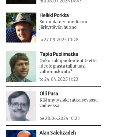
ma 06.07.2026 14:43
Heikki Porkka
Suomalainen media on
järkyttävän huono
la 27.09.2025 10:28
Tapio Puolimatka
Onko sukupuoli-identiteetti-
ideologiasta tullut uusi
valtionuskonto?
to 24.04.2025 11:23
Olli Pusa
Käännytyslaki ratkaisevassa
vaiheessa
pe 28.06.2024 10:23
Alan Salehzadeh