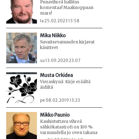
Punavihreä hallitus
komentaa! Maakuoppaan
mars!
la 25.02.2023 13:58
Mika Niikko
Suvaitsevaisuuden kirjavat
käsitteet
su 13.09.2020 23:07
Musta Orkidea
Vieraskynä: Kirje eräältä
äidiltä
pe 08.02.2019 13:23
Mikko Paunio
Kauhistuttava vihreä
sähkökatastrofi on 100 %
varmuudella jo oven takana