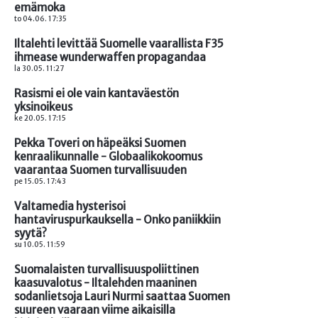
emämoka
to 04.06. 17:35
Iltalehti levittää Suomelle vaarallista F35
ihmease wunderwaffen propagandaa
la 30.05. 11:27
Rasismi ei ole vain kantaväestön
yksinoikeus
ke 20.05. 17:15
Pekka Toveri on häpeäksi Suomen
kenraalikunnalle - Globaalikokoomus
vaarantaa Suomen turvallisuuden
pe 15.05. 17:43
Valtamedia hysterisoi
hantaviruspurkauksella - Onko paniikkiin
syytä?
su 10.05. 11:59
Suomalaisten turvallisuuspoliittinen
kaasuvalotus - Iltalehden maaninen
sodanlietsoja Lauri Nurmi saattaa Suomen
suureen vaaraan viime aikaisilla