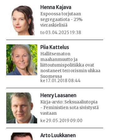
Henna Kajava
Espoossa torjutaan
segregaatiota - 25%
vieraskielisiä
to 03.04.2025 19:38
Piia Kattelus
Hallitsematon
maahanmuutto ja
liittoutumispolitiikka ovat
nostaneet terrorismin uhkaa
Suomessa
ke 17.01.2018 08:44
Henry Laasanen
Kirja-arvio: Seksuaaliutopia
- Feministien sota sivistystä
vastaan
ke 29.05.2019 09:00
Arto Luukkanen