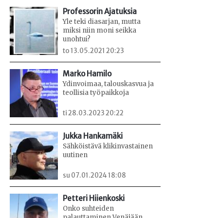
Professorin Ajatuksia
Yle teki diasarjan, mutta
miksi niin moni seikka
unohtui?
to 13.05.2021 20:23
Marko Hamilo
Ydinvoimaa, talouskasvua ja
teollisia työpaikkoja
ti 28.03.2023 20:22
Jukka Hankamäki
Sähköistävä klikinvastainen
uutinen
su 07.01.2024 18:08
Petteri Hiienkoski
Onko suhteiden
palauttaminen Venäjään