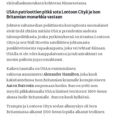
värivallankumouksen kohteena Minnesotassa.
USA:n patrioottien pitkä sota Lontoon Cityä ja Ison
Britannian monarkkia vastaan
Johtuen valtamedian poliittisesta korruptiosta suomalaiset
eivät tiedä yhtään mitään USA:n presidentin uudesta
talouspolitiikasta, jonka pyrkimyksenä on irtautua Lontoon
Cityn ja sen Wall Streetin satelliittien johtamasta
pankkivetoisesta vapaakaupasta, joka vei tehtaat Kiinaan.
USA:lla ei ole edes kauppalaivastoa ja infrastruktuuri on
monin paikoin jopa romahtanut.
Kaiken taustalla on USA:n ensimmäinen
valtiovarainministeri
Alexander Hamilton
, joka kuoli
kaksitaistelussa Ison Britannian kruunulle konspiroineen
Aaron Burronin
ampumaan luotiin. Burron yritti mm.
myydä pilkkahinnalla USA:n läntiset territoriot 1800-luvun
alussa Isolle Britannialle. Burron kuoli hylkiönä..
Trumpin ja Lontoon Cityn sodan alkusysäys oli Ison
Britanniassa alkanut 1700-luvun lopulla alkanut teollinen