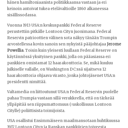
hänen hamiltoniaanista politiikkaansa vastaan ja eri
keinoin antoivat tukea etelävaltioille 1860 alkaneessa
sisällissodassa.
Vuonna 1913 USA:n keskuspankki Federal Reserve
perustettiin pitkälle Lontoon Cityn juonimana. Federal
Reservin patrioottien välinen sota näkyy tänään Trumpin
arvostellessa kovin sanoin sen nykyistä pääjohtajaa
Jerome
Powellia
. Toisin kuin yleisesti luullaan Federal Reserve on
käytännössä yksityinen pankki, jolla on pääasiassa eri
pankkien omistamat 12 haarakonttoria. Se, mikä kuuluu
julkiselle vallalle, on Washington DC:ssä sijaitseva 12
haarakonttoria ohjaava virasto, jonka johtojäsenet USA:n
presidentti nimittää.
Valtamedia on liittoutunut USA:n Federal Reservin puolelle
pahaa Trumpia vastaan sillä verukkeella, että on tärkeää
yllpäpitää sen riippumattomuus (=uskollisuus Lontoon
Citylle) poliittisista toimijoista.
USA osallistui Ensimmäiseen maailmansotaan huhtikuussa
1917 Lontoon Cityn ja Ranskan pankkiirien toiveesta