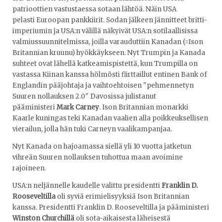
patrioottien vastustaessa sotaan lähtöä. Näin USA
pelasti Euroopan pankkiirit. Sodan jälkeen jännitteet britti-
imperiumin ja USA:n välillä näkyivät USA:n sotilaallisissa
valmiussuunnitelmissa, joilla varauduttiin Kanadan (=Ison
Britannian kruunu) hyökkäykseen. Nyt Trumpin ja Kanada
suhteet ovat lähellä katkeamispistettä, kun Trumpilla on
vastassa Kiinan kanssa hölmösti flirttaillut entinen Bank of
Englandin pääjohtaja ja vaihtoehtoisen "pehmennetyn
Suuren nollauksen 2.0" Davosissa julistanut
pääministeri
Mark Carney
. Ison Britannian monarkki
Kaarle kuningas teki Kanadan vaalien alla poikkeuksellisen
vierailun, jolla hän tuki Carneyn vaalikampanjaa.
Nyt Kanada on hajoamassa siellä yli 10 vuotta jatketun
vihreän Suuren nollauksen tuhottua maan avoimine
rajoineen.
USA:n neljännelle kaudelle valittu presidentti
Franklin D.
Rooseveltilla
oli syviä erimielisyyksiä Ison Britannian
kanssa. Presidentti Franklin D. Rooseveltilla ja pääministeri
Winston Churchillä
oli sota-aikaisesta läheisestä