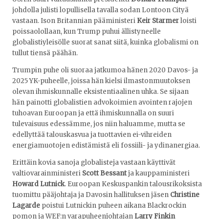
johdolla julisti lopullisella tavalla sodan Lontoon Cityä
vastaan. Ison Britannian pääministeri
Keir Starmer
loisti
poissaolollaan, kun Trump puhui ällistyneelle
globalistiyleisölle suorat sanat siitä, kuinka globalismi on
tullut tiensä päähän.
Trumpin puhe oli suoraa jatkumoa hänen 2020 Davos- ja
2025 YK-puheelle, joissa hän kielsi ilmastonmuutoksen
olevan ihmiskunnalle eksistentiaalinen uhka. Se sijaan
hän painotti globalistien advokoimien avointen rajojen
tuhoavan Euroopan ja että ihmiskunnalla on suuri
tulevaisuus edessämme, jos niin haluamme, mutta se
edellyttää talouskasvua ja tuottavien ei-vihreiden
energiamuotojen edistämistä eli fossiili- ja ydinanergiaa.
Erittäin kovia sanoja globalisteja vastaan käyttivät
valtiovarainministeri
Scott Bessant
ja kauppaministeri
Howard Lutnick
. Euroopan Keskuspankin talousrikoksista
tuomittu pääjohtaja ja Davosin hallituksen jäsen
Christine
Lagarde
poistui Lutnickin puheen aikana Blackrockin
pomon ja WEF:n varapuheenjohtajan
Larry Finkin