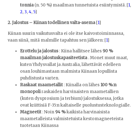
tonnia
(n. 50 %) maailman tunnetuista esiintymistä.
[
1
,
2
,
3
,
4
,
5
]
2. Jalostus – Kiinan todellinen valta-asema
[
1
]
Kiinan suurin vaikutusvalta ei ole itse kaivostoiminnassa,
vaan siinä, mitä malmille tapahtuu sen jälkeen: [
1
]
Erottelu ja jalostus
: Kiina hallitsee lähes
90 %
maailman jalostuskapasiteetista
. Monet muut maat,
kuten Yhdysvallat ja Australia, lähettävät edelleen
osan louhimastaan malmista Kiinaan lopullista
puhdistusta varten.
Raskaat maametallit
: Kiinalla on lähes
100 %:n
monopoli
raskaiden harvinaisten maametallien
(kuten dysprosium ja terbium) jalostuksessa, jotka
ovat kriittisiä F-35:n kaltaiselle puolustusteknologialle.
Magneetit
: Noin
94 %
kaikista harvinaisista
maametalleista valmistetuista kestomagneeteista
tuotetaan Kiinassa