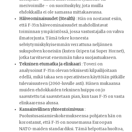
merivoimille – on suorituskyky, jota muilla
ehdokkailla ei ole samassa mittakaavassa.
Häiveominaisuudet (Stealth)
: Hän on nostanut esiin,
että F-35:n häiveominaisuudet mahdollistavat
toiminnan ympäristössä, jossa vastustajalla on vahva
ilmatorjunta. Tämä tekee koneesta
selviytymiskykyisemmän verrattuna neljännen
sukupolven koneisiin (kuten Gripen tai Super Hornet),
jotka tarvitsevat enemmän tukea suojautuakseen.
Tekninen etumatka ja elinkaari
: Toveri on
analysoinut F-35:n olevan teknisesti kilpailijoitaan
edellä, mikä takaa sen operatiivisen käyttöiän pitkälle
tulevaisuuteen (2060-luvulle asti). Hänen mukaansa
muiden ehdokkaiden tekninen huippu on jo
saavutettu tai saavutetaan pian, kun taas F-35 on vasta
elinkaarensa alussa.
Kansainvälinen yhteentoimivuus
:
Puolustusasiamieskokemukseensa pohjaten hän on
korostanut, että F-35 on nousemassa Euroopan
NATO-maiden standardiksi. Tämä helpottaa huoltoa,