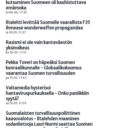
kutsuminen Suomeen oli kauhistuttava
emämoka
to 04.06. 17:35
Iltalehti levittää Suomelle vaarallista F35
ihmease wunderwaffen propagandaa
la 30.05. 11:27
Rasismi ei ole vain kantaväestön
yksinoikeus
ke 20.05. 17:15
Pekka Toveri on häpeäksi Suomen
kenraalikunnalle - Globaalikokoomus
vaarantaa Suomen turvallisuuden
pe 15.05. 17:43
Valtamedia hysterisoi
hantaviruspurkauksella - Onko paniikkiin
syytä?
su 10.05. 11:59
Suomalaisten turvallisuuspoliittinen
kaasuvalotus - Iltalehden maaninen
sodanlietsoja Lauri Nurmi saattaa Suomen