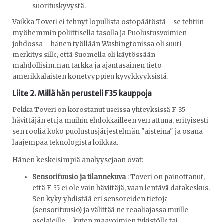
suorituskyvystä.
Vaikka Toveri ei tehnyt lopullista ostopäätöstä – se tehtiin
myöhemmin poliittisella tasolla ja Puolustusvoimien
johdossa – hänen työllään Washingtonissa oli suuri
merkitys sille, että Suomella oli käytössään
mahdollisimman tarkka ja ajantasainen tieto
amerikkalaisten konetyyppien kyvykkyyksistä.
Liite 2. Millä hän perusteli F35 kauppoja
Pekka Toveri on korostanut useissa yhteyksissä F-35-
hävittäjän etuja muihin ehdokkailleen verrattuna, erityisesti
sen roolia koko puolustusjärjestelmän "aisteina" ja osana
laajempaa teknologista loikkaa.
Hänen keskeisimpiä analyysejaan ovat:
Sensorifuusio ja tilannekuva
: Toveri on painottanut,
että F-35 ei ole vain hävittäjä, vaan lentävä datakeskus.
Sen kyky yhdistää eri sensoreiden tietoja
(sensorifuusio) ja välittää ne reaaliajassa muille
aselajeille – kuten maavoimien tykistölle tai