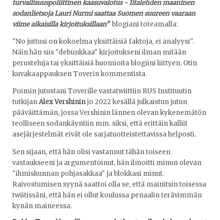
turvallisuuspoliittinen kaasuvalotus - Iltalehden maaninen
sodanlietsoja Lauri Nurmi saattaa Suomen suureen vaaraan
viime aikaisilla kirjoituksillaan"
blogiani toteamalla:
"No juttusi on kokoelma yksittäisiä faktoja, ei analyysi".
Näin hän siis "debunkkaa" kirjoitukseni ilman mitään
perusteluja tai yksittäisiä huomioita blogiini liittyen. Otin
kuvakaappauksen Toverin kommentista.
Poimin jutustani Toverille vastatwiittiin RUS Instituutin
tutkijan
Alex Vershinin
jo 2022 kesällä julkaistun jutun
pääväittämän, jossa Vershinin lännen olevan kykenemätön
teolliseen sodankäyntiin mm. siksi, että erittäin kalliit
asejärjestelmät eivät ole sarjatuotteistettavissa helposti.
Sen sijaan, että hän olisi vastannut tähän toiseen
vastaukseeni ja argumentoinut, hän ilmoitti minun olevan
"ihmiskunnan pohjasakkaa" ja blokkasi minut.
Raivostumisen syynä saattoi olla se, että mainitsin toisessa
twiitissäni, että hän ei ollut koulussa penaalin terävimmän
kynän maineessa.