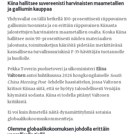
Kiina hallitsee suvereenisti harvinaisten maametallien
ja galliumin kauppaa
Yhdysvallat on tällä hetkellä 100-prosenttisesti riippuvainen
galliumin tuonnista ja on erittäin riippuvainen Kiinasta
jalostettujen harvinaisten maametallien osalta. Koska Kiina
hallitsee noin 90-prosenttisesti näiden materiaalien
jalostusta, toimitusketjun häiriöitä pidetään merkittävänä
kansallisena turvallisuusriskinä F-35-hävittäjän tuotannolle
ja huollolle.
Pekka Toverin puoluetoveri ja ulkoministeri
Elina
Valtonen
antoi huhtikuussa 2026 hongkongilaiselle
South
China Morning Post
-lehdelle haastattelun, jossa Valtonen
kritisoi Kiinaa siitä, että se hyötyy taloudellisesti Venäjän
käymästä sodasta. Kiina ei todella pitänyt Valtosen
kritiikistä.
Ei voi kuin ihmetellä näitä dynamiittityhmiä sotaisia
globaalikokoomuskommentteja.
Olemme globaalikokoomuksen johdolla erittäin