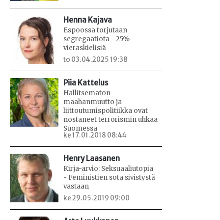
Henna Kajava
Espoossa torjutaan
segregaatiota - 25%
vieraskielisiä
to 03.04.2025 19:38
Piia Kattelus
Hallitsematon
maahanmuutto ja
liittoutumispolitiikka ovat
nostaneet terrorismin uhkaa
Suomessa
ke 17.01.2018 08:44
Henry Laasanen
Kirja-arvio: Seksuaaliutopia
- Feministien sota sivistystä
vastaan
ke 29.05.2019 09:00