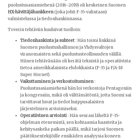
puolustusasiamiehenä (2016–2019) oli keskeinen Suomen
HX-hävittäjähankkeen
(joka johti F-35-valintaan)
valmistelussa ja tiedonhankinnassa.
Toverin tehtäviin kuuluivat tuolloin:
Tiedonhankinta ja suhteet
: Hän toimi linkkinä
Suomen puolustushallinnon ja Yhdysvaltojen
viranomaisten sekä puolustusteollisuuden välillä.
Hänen tehtävänään oli kerätä teknistä ja operatiivista
tietoa amerikkalaisista ehdokkaista (F-35 ja F/A-18
Super Hornet).
Vaikuttaminen ja verkostoituminen
:
Puolustusasiamiehenä hän loi verkostoja Pentagoniin
ja kongressiin, mikä oli välttämätöntä, jotta Suomi sai
tarvittavat luvat ja tiedot huippusalaisten
järjestelmien arvioimiseksi.
Operatiivinen arviointi
: Hän seurasi läheltä F-35-
ohjelman etenemistä, sen kohtaamia haasteita ja
kehitysaskelia paikan päällä, mikä tarjosi Suomen
päätöksentekijöille ensikäden analyysia koneen