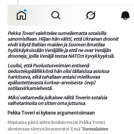
Pekka Toveri
valehtelee sumeilematta sotaisilla
sanomisillaan. Hiljan hän väitti, että Ukrainan droonit
eivät käytä Baltian maiden ja Suomen ilmatilaa
hyökkäyksissään Venäjälle ja että ne ovat Venäjän
drooneja, joilla Venäjä testaa NATO:n kyvykkyyksiä.
Luulisi, että Puolustusvoimien entisenä
tiedustelupäällikkönä hän olisi tällaisissa asioissa
harkitseva, eikä tahallaan antaisi mielikuvaa
epäluotettavasta korkea-arvoisesta (evp)
sotilasvirkamiehestä.
Miksi valtamedia julkaisee näitä Toverin sotaisia
valhetarinoita on sitten oma juttunsa.
Pekka Toveri ei kykene argumentoimaan
Muutama päivä sitten koulutoverini Pekka Toveri
alentuvaan sävyyn kommentoi X:ssä
"
Suomalaisten