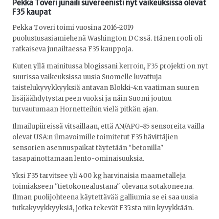
Pekka Toveri junaili suvereenisti nyt vaikeuksissa olevat
F35 kaupat
Pekka Toveri toimi vuosina 2016-2019
puolustusasiamiehenä Washington DC:ssä. Hänen rooli oli
ratkaiseva junailtaessa F35 kauppoja.
Kuten yllä mainitussa blogissani kerroin, F35 projekti on nyt
suurissa vaikeuksissa uusia Suomelle luvattuja
taistelukyvykkyyksiä antavan Blokki-4:n vaatiman suuren
lisäjäähdytystarpeen vuoksi ja näin Suomi joutuu
turvautumaan Hornetteihin vielä pitkän ajan.
Ilmailupiireissä vitsaillaan, että AN/APG-85 sensoreita vailla
olevat USA:n ilmavoimille toimitetut F35 hävittäjien
sensorien asennuspaikat täytetään "betonilla"
tasapainottamaan lento-ominaisuuksia.
Yksi F35 tarvitsee yli 400 kg harvinaisia maametalleja
toimiakseen "tietokonealustana" olevana sotakoneena.
Ilman puolijohteena käytettävää galliumia se ei saa uusia
tutkakyvykkyyksiä, jotka tekevät F35:sta niin kyvykkään.