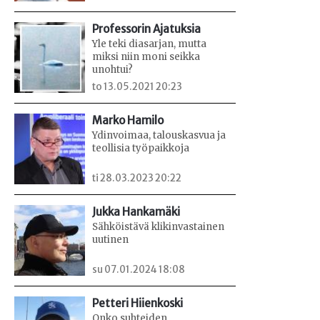
Professorin Ajatuksia
Yle teki diasarjan, mutta
miksi niin moni seikka
unohtui?
to 13.05.2021 20:23
Marko Hamilo
Ydinvoimaa, talouskasvua ja
teollisia työpaikkoja
ti 28.03.2023 20:22
Jukka Hankamäki
Sähköistävä klikinvastainen
uutinen
su 07.01.2024 18:08
Petteri Hiienkoski
Onko suhteiden