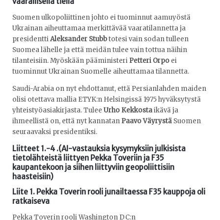
vaarallisella tiellä
Suomen ulkopoliittinen johto ei tuominnut aamuyöstä
Ukrainan aiheuttamaa merkittävää vaaratilannetta ja
presidentti
Aleksander Stubb
totesi vain sodan tulleen
Suomea lähelle ja että meidän tulee vain tottua näihin
tilanteisiin. Myöskään pääministeri
Petteri Orpo
ei
tuominnut Ukrainan Suomelle aiheuttamaa tilannetta.
Saudi-Arabia on nyt ehdottanut, että Persianlahden maiden
olisi otettava mallia ETYK:n Helsingissä 1975 hyväksytystä
yhteistyöasiakirjasta. Tulee
Urho Kekkosta
ikävä ja
ihmeellistä on, että nyt kannatan
Paavo Väyrystä
Suomen
seuraavaksi presidentiksi.
Liitteet 1.-4 .(AI-vastauksia kysymyksiin julkisista
tietolähteistä liittyen Pekka Toveriin ja F35
kaupantekoon ja siihen liittyviin geopoliittisiin
haasteisiin)
Liite 1. Pekka Toverin rooli junailtaessa F35 kauppoja oli
ratkaiseva
Pekka Toverin rooli Washington DC:n