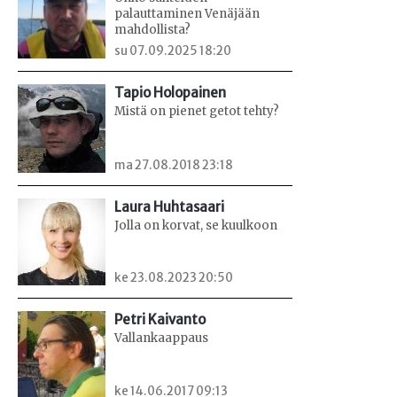
palauttaminen Venäjään
mahdollista?
su 07.09.2025 18:20
Tapio Holopainen
Mistä on pienet getot tehty?
ma 27.08.2018 23:18
Laura Huhtasaari
Jolla on korvat, se kuulkoon
ke 23.08.2023 20:50
Petri Kaivanto
Vallankaappaus
ke 14.06.2017 09:13