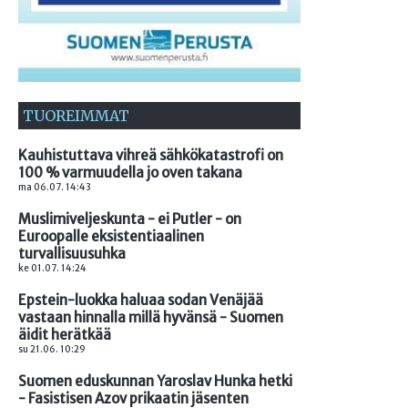
TUOREIMMAT
Kauhistuttava vihreä sähkökatastrofi on
100 % varmuudella jo oven takana
ma 06.07. 14:43
Muslimiveljeskunta - ei Putler - on
Euroopalle eksistentiaalinen
turvallisuusuhka
ke 01.07. 14:24
Epstein-luokka haluaa sodan Venäjää
vastaan hinnalla millä hyvänsä - Suomen
äidit herätkää
su 21.06. 10:29
Suomen eduskunnan Yaroslav Hunka hetki
- Fasistisen Azov prikaatin jäsenten