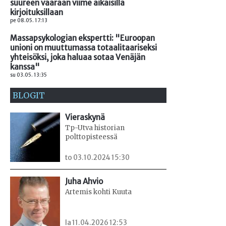
suureen vaaraan viime aikaisilla
kirjoituksillaan
pe 08.05. 17:13
Massapsykologian ekspertti: "Euroopan
unioni on muuttumassa totaalitaariseksi
yhteisöksi, joka haluaa sotaa Venäjän
kanssa"
su 03.05. 13:35
BLOGIT
Vieraskynä
Tp-Utva historian
polttopisteessä
to 03.10.2024 15:30
Juha Ahvio
Artemis kohti Kuuta
la 11.04.2026 12:53