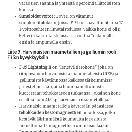
varaosien saantia ja yhteistä operointia liittolaisten
kanssa.
Simuloidut voitot
: Toveri on viitannut
simulointituloksiin, joissa F-35 on saavuttanut jopa 17–
1-voittosuhteen ilmataisteluissa. Vaikka kone ei olisi
ketterin kaartotaistelussa, se voittaa "näkemällä
ensin ja ampumalla ensin".
Liite 3. Harvinaisten maametallien ja galliumin rooli
F35:n kyvykkyyksiin
F-35 Lightning II
on "lentävä tietokone", joka on
riippuvainen harvinaisista maametalleista (REE) ja
galliumista käytännössä kaikissa tärkeimmissä
järjestelmissään, aina huomaamattomasta
kuorestaan ​​tehokkaaseen tutkaansa. Jokainen kone
sisältää noin 418 kg harvinaisia ​​maametalleja.
Harvinaisia ​​maametalleja käytetään pääasiassa
tehokkaiden kestomagneettien
muodossa, jotka
kestävät äärimmäistä kuumuutta ja rasitusta
menettämättä magneettisia ominaisuuksiaan.