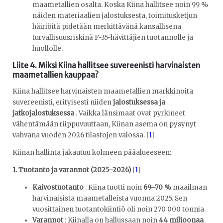
maametallien osalta. Koska Kiina hallitsee noin 99 %
näiden materiaalien jalostuksesta, toimitusketjun
häiriöitä pidetään merkittävänä kansallisena
turvallisuusriskinä F-35-hävittäjien tuotannolle ja
huollolle.
Liite 4. Miksi Kiina hallitsee suvereenisti harvinaisten
maametallien kauppaa?
Kiina hallitsee harvinaisten maametallien markkinoita
suvereenisti, erityisesti niiden
jalostuksessa ja
jatkojalostuksessa
. Vaikka länsimaat ovat pyrkineet
vähentämään riippuvuuttaan, Kiinan asema on pysynyt
vahvana vuoden 2026 tilastojen valossa. [
1
]
Kiinan hallinta jakautuu kolmeen pääalueeseen:
1. Tuotanto ja varannot (2025–2026)
[
1
]
Kaivostuotanto
: Kiina tuotti noin
69–70 %
maailman
harvinaisista maametalleista vuonna 2025. Sen
vuosittainen tuotantokiintiö oli noin 270 000 tonnia.
Varannot
: Kiinalla on hallussaan noin
44 miljoonaa