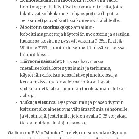
Lennonohjaimet ja moottorit:
Neodyymi-rauta-
boorimagneetit käyttävät servomoottoreita, jotka
liikuttavat suihkukoneen ohjauspintoja (läpät ja
peräsimet) ja ovat kriittisiä koneen virtalähteille.
Moottorin suorituskyky:
Samarium-
kobolttimagneetteja käytetään moottorin ja asetilan
luukuissa, koska ne pysyvät vakaina F-35:n Pratt &
Whitney F135 -moottorin synnyttämissä korkeissa
lämpötiloissa.
Häiveominaisuudet:
Erityisiä harvinaisia ​​
metalliseoksia, kuten yttriumia ja terbiumia,
käytetään erikoistuneissa häivepinnoitteissa ja
keraamisissa materiaaleissa, jotka auttavat
suihkukonetta absorboimaan tai ohjaamaan tutka-
aaltoja.
Tutka ja viestintä:
Dysprosiumin ja praseodyymin
kaltaiset alkuaineet ovat välttämättömiä sensoreille
ja viestintäjärjestelmille, joiden avulla F-35 voi jakaa
tietoa muiden alustojen kanssa.
Gallium on F-35:n "silmien" ja elektronisen sodankäynnin