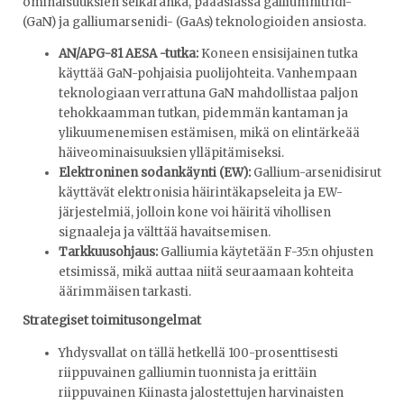
ominaisuuksien selkäranka, pääasiassa galliumnitridi-
(GaN) ja galliumarsenidi- (GaAs) teknologioiden ansiosta.
AN/APG-81 AESA -tutka:
Koneen ensisijainen tutka
käyttää GaN-pohjaisia ​​puolijohteita. Vanhempaan
teknologiaan verrattuna GaN mahdollistaa paljon
tehokkaamman tutkan, pidemmän kantaman ja
ylikuumenemisen estämisen, mikä on elintärkeää
häiveominaisuuksien ylläpitämiseksi.
Elektroninen sodankäynti (EW):
Gallium-arsenidisirut
käyttävät elektronisia häirintäkapseleita ja EW-
järjestelmiä, jolloin kone voi häiritä vihollisen
signaaleja ja välttää havaitsemisen.
Tarkkuusohjaus:
Galliumia käytetään F-35:n ohjusten
etsimissä, mikä auttaa niitä seuraamaan kohteita
äärimmäisen tarkasti.
Strategiset toimitusongelmat
Yhdysvallat on tällä hetkellä 100-prosenttisesti
riippuvainen galliumin tuonnista ja erittäin
riippuvainen Kiinasta jalostettujen harvinaisten