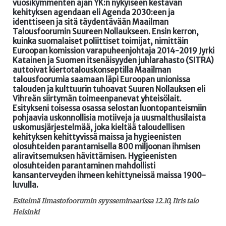
vuosikymmenten ajan YK:n nykyiseen kestävän
kehityksen agendaan eli Agenda 2030:een ja
identtiseen ja sitä täydentävään Maailman
Talousfoorumin Suureen Nollaukseen. Ensin kerron,
kuinka suomalaiset poliittiset toimijat, nimittäin
Euroopan komission varapuheenjohtaja 2014-2019 Jyrki
Katainen ja Suomen itsenäisyyden juhlarahasto (SITRA)
auttoivat kiertotalouskonseptilla Maailman
talousfoorumia saamaan läpi Euroopan unionissa
talouden ja kulttuurin tuhoavat Suuren Nollauksen eli
Vihreän siirtymän toimeenpanevat yhteisölait.
Esitykseni toisessa osassa selostan luontopanteismiin
pohjaavia uskonnollisia motiiveja ja uusmalthusilaista
uskomusjärjestelmää, joka kieltää taloudellisen
kehityksen kehittyvissä maissa ja hygieenisten
olosuhteiden parantamisella 800 miljoonan ihmisen
aliravitsemuksen hävittämisen. Hygieenisten
olosuhteiden parantaminen mahdollisti
kansanterveyden ihmeen kehittyneissä maissa 1900-
luvulla.
Esitelmä Ilmastofoorumin syysseminaarissa 12.10, Iiris talo
Helsinki