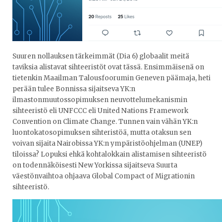
Suuren nollauksen tärkeimmät (Dia 6) globaalit meitä
taviksia alistavat sihteeristöt ovat tässä. Ensimmäisenä on
tietenkin Maailman Talousfoorumin Geneven päämaja, heti
perään tulee Bonnissa sijaitseva YK:n
ilmastonmuutossopimuksen neuvottelumekanismin
sihteeristö eli UNFCCC eli United Nations Framework
Convention on Climate Change. Tunnen vain vähän YK:n
luontokatosopimuksen sihteristöä, mutta otaksun sen
voivan sijaita Nairobissa YK:n ympäristöohjelman (UNEP)
tiloissa? Lopuksi ehkä kohtalokkain alistamisen sihteeristö
on todennäköisesti New Yorkissa sijaitseva Suurta
väestönvaihtoa ohjaava Global Compact of Migrationin
sihteeristö.