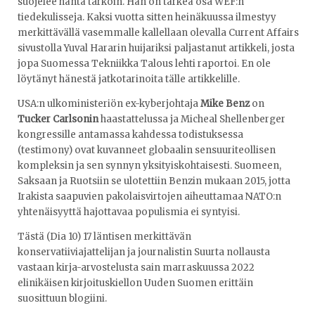
suojelee häntä tarkoin. Hän on tärkeä osa WEF:n
tiedekulisseja. Kaksi vuotta sitten heinäkuussa ilmestyy
merkittävällä vasemmalle kallellaan olevalla Current Affairs
sivustolla Yuval Hararin huijariksi paljastanut artikkeli, josta
jopa Suomessa Tekniikka Talous lehti raportoi. En ole
löytänyt hänestä jatkotarinoita tälle artikkelille.
USA:n ulkoministeriön ex-kyberjohtaja
Mike Benz
on
Tucker Carlsonin
haastattelussa ja Micheal Shellenberger
kongressille antamassa kahdessa todistuksessa
(testimony) ovat kuvanneet globaalin sensuuriteollisen
kompleksin ja sen synnyn yksityiskohtaisesti. Suomeen,
Saksaan ja Ruotsiin se ulotettiin Benzin mukaan 2015, jotta
Irakista saapuvien pakolaisvirtojen aiheuttamaa NATO:n
yhtenäisyyttä hajottavaa populismia ei syntyisi.
Tästä (Dia 10) 17 läntisen merkittävän
konservatiiviajattelijan ja journalistin Suurta nollausta
vastaan kirja-arvostelusta sain marraskuussa 2022
elinikäisen kirjoituskiellon Uuden Suomen erittäin
suosittuun blogiini.