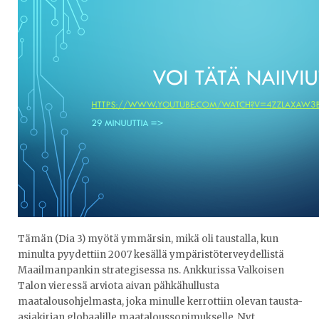
Tämän (Dia 3) myötä ymmärsin, mikä oli taustalla, kun
minulta pyydettiin 2007 kesällä ympäristöterveydellistä
Maailmanpankin strategisessa ns. Ankkurissa Valkoisen
Talon vieressä arviota aivan pähkähullusta
maatalousohjelmasta, joka minulle kerrottiin olevan tausta-
asiakirjan globaalille maataloussopimukselle. Nyt