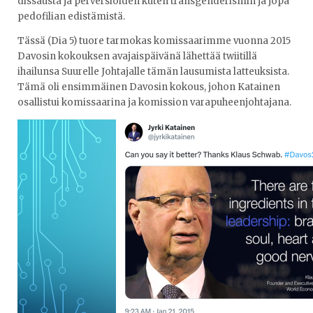
dissausta ja perversioiden kuten transgenderismin ja jopa
pedofilian edistämistä.
Tässä (Dia 5) tuore tarmokas komissaarimme vuonna 2015
Davosin kokouksen avajaispäivänä lähettää twiitillä
ihailunsa Suurelle Johtajalle tämän lausumista latteuksista.
Tämä oli ensimmäinen Davosin kokous, johon Katainen
osallistui komissaarina ja komission varapuheenjohtajana.