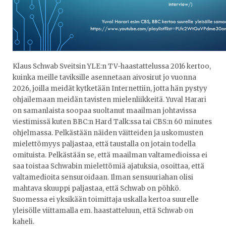
Klaus Schwab Sveitsin YLE:n TV-haastattelussa 2016 kertoo,
kuinka meille taviksille asennetaan aivosirut jo vuonna
2026, joilla meidät kytketään Internettiin, jotta hän pystyy
ohjailemaan meidän tavisten mielenliikkeitä. Yuval Harari
on samanlaista soopaa suoltanut maailman johtavissa
viestimissä kuten BBC:n Hard Talk:ssa tai CBS:n 60 minutes
ohjelmassa. Pelkästään näiden väitteiden ja uskomusten
mielettömyys paljastaa, että taustalla on jotain todella
omituista. Pelkästään se, että maailman valtamedioissa ei
saa toistaa Schwabin mielettömiä ajatuksia, osoittaa, että
valtamedioita sensuroidaan. Ilman sensuuriahan olisi
mahtava skuuppi paljastaa, että Schwab on pöhkö.
Suomessa ei yksikään toimittaja uskalla kertoa suurelle
yleisölle viittamalla em. haastatteluun, että Schwab on
kaheli.