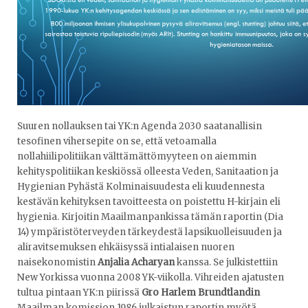
Suuren nollauksen tai YK:n Agenda 2030 saatanallisin
tesofinen vihersepite on se, että vetoamalla
nollahiilipolitiikan välttämättömyyteen on aiemmin
kehityspolitiikan keskiössä olleesta Veden, Sanitaation ja
Hygienian Pyhästä Kolminaisuudesta eli kuudennesta
kestävän kehityksen tavoitteesta on poistettu H-kirjain eli
hygienia. Kirjoitin Maailmanpankissa tämän raportin (Dia
14) ympäristöterveyden tärkeydestä lapsikuolleisuuden ja
aliravitsemuksen ehkäisyssä intialaisen nuoren
naisekonomistin
Anjalia Acharyan
kanssa. Se julkistettiin
New Yorkissa vuonna 2008 YK-viikolla. Vihreiden ajatusten
tultua pintaan YK:n piirissä
Gro Harlem Brundtlandin
Maailman komission 1986 julkaistun raportin myötä,