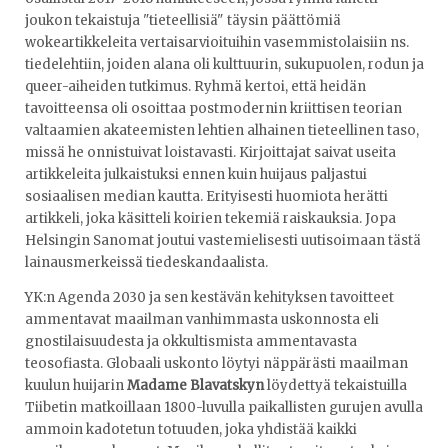
joukon tekaistuja "tieteellisiä" täysin päättömiä
wokeartikkeleita vertaisarvioituihin vasemmistolaisiin ns.
tiedelehtiin, joiden alana oli kulttuurin, sukupuolen, rodun ja
queer-aiheiden tutkimus. Ryhmä kertoi, että heidän
tavoitteensa oli osoittaa postmodernin kriittisen teorian
valtaamien akateemisten lehtien alhainen tieteellinen taso,
missä he onnistuivat loistavasti. Kirjoittajat saivat useita
artikkeleita julkaistuksi ennen kuin huijaus paljastui
sosiaalisen median kautta. Erityisesti huomiota herätti
artikkeli, joka käsitteli koirien tekemiä raiskauksia. Jopa
Helsingin Sanomat joutui vastemielisesti uutisoimaan tästä
lainausmerkeissä tiedeskandaalista.
YK:n Agenda 2030 ja sen kestävän kehityksen tavoitteet
ammentavat maailman vanhimmasta uskonnosta eli
gnostilaisuudesta ja okkultismista ammentavasta
teosofiasta. Globaali uskonto löytyi näppärästi maailman
kuulun huijarin
Madame Blavatskyn
löydettyä tekaistuilla
Tiibetin matkoillaan 1800-luvulla paikallisten gurujen avulla
ammoin kadotetun totuuden, joka yhdistää kaikki