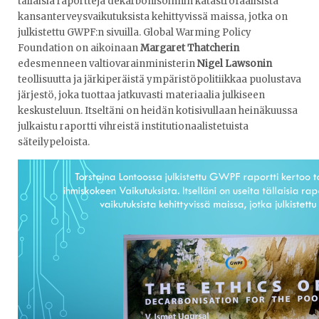
tällaisia raportteja dekarbonisoinnin katastrofaalisista
kansanterveysvaikutuksista kehittyvissä maissa, jotka on
julkistettu GWPF:n sivuilla. Global Warming Policy
Foundation on aikoinaan
Margaret Thatcherin
edesmenneen valtiovarainministerin
Nigel Lawsonin
teollisuutta ja järkiperäistä ympäristöpolitiikkaa puolustava
järjestö, joka tuottaa jatkuvasti materiaalia julkiseen
keskusteluun. Itseltäni on heidän kotisivullaan heinäkuussa
julkaistu raportti vihreistä institutionaalistetuista
säteilypeloista.