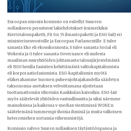
Euroopan unionin komissio on esitellyt Suureen
nollaukseen perustuvat lakiehdotukset (esimerkiksi
Kiertotalouspaketti, Fit for 55 ilmastopaketti ja ESG-lait) eri
ministerineuvostoille ja Euroopan Parlamentille. E tulee
sanasta Eko eli ekouskonnosta, S tulee sanasta Social eli
Wokesta ja G tulee sanasta Governance eli uudesta
maailman suuryhtiöiden johtamasta talousjärjestelmästä
eli 1920 luvulla fasistien kehittämästä valtiokapitalismista
eli korporaatiofasismista. ESG-kapitalismin myötä
eläkerahamme Suomen puheenjohtajakaudella säädetyn
taksonomia-asetuksen velvoittamana sijoitetaan
tuottamattomiin vihreisiin Kankkulan kaivoihin. ESG-lait
myös säätelevät yhtiöiden vastuullisuutta ja siksi näemme
mainoksissa ja kaikessa v-median viestimissä WOKE:n
säätelemänä tummempi-ihoisia ihmisiä ja muita valkoisen
heteromiehen sortamia vähemmistöjä.
Komissio valvoo Suuren nollauksen täytäntöönpanoa ja