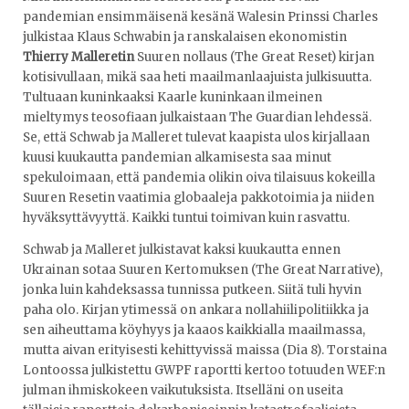
pandemian ensimmäisenä kesänä Walesin Prinssi Charles
julkistaa Klaus Schwabin ja ranskalaisen ekonomistin
Thierry Malleretin
Suuren nollaus (The Great Reset) kirjan
kotisivullaan, mikä saa heti maailmanlaajuista julkisuutta.
Tultuaan kuninkaaksi Kaarle kuninkaan ilmeinen
mieltymys teosofiaan julkaistaan The Guardian lehdessä.
Se, että Schwab ja Malleret tulevat kaapista ulos kirjallaan
kuusi kuukautta pandemian alkamisesta saa minut
spekuloimaan, että pandemia olikin oiva tilaisuus kokeilla
Suuren Resetin vaatimia globaaleja pakkotoimia ja niiden
hyväksyttävyyttä. Kaikki tuntui toimivan kuin rasvattu.
Schwab ja Malleret julkistavat kaksi kuukautta ennen
Ukrainan sotaa Suuren Kertomuksen (The Great Narrative),
jonka luin kahdeksassa tunnissa putkeen. Siitä tuli hyvin
paha olo. Kirjan ytimessä on ankara nollahiilipolitiikka ja
sen aiheuttama köyhyys ja kaaos kaikkialla maailmassa,
mutta aivan erityisesti kehittyvissä maissa (Dia 8). Torstaina
Lontoossa julkistettu GWPF raportti kertoo totuuden WEF:n
julman ihmiskokeen vaikutuksista. Itselläni on useita