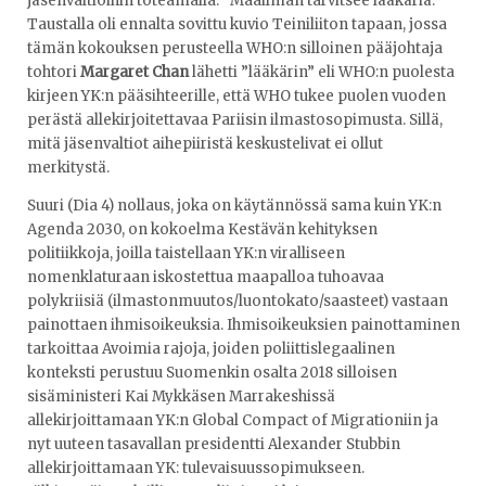
jäsenvaltioihin toteamalla: ”Maailman tarvitsee lääkäriä.”
Taustalla oli ennalta sovittu kuvio Teiniliiton tapaan, jossa
tämän kokouksen perusteella WHO:n silloinen pääjohtaja
tohtori
Margaret Chan
lähetti ”lääkärin” eli WHO:n puolesta
kirjeen YK:n pääsihteerille, että WHO tukee puolen vuoden
perästä allekirjoitettavaa Pariisin ilmastosopimusta. Sillä,
mitä jäsenvaltiot aihepiiristä keskustelivat ei ollut
merkitystä.
Suuri (Dia 4) nollaus, joka on käytännössä sama kuin YK:n
Agenda 2030, on kokoelma Kestävän kehityksen
politiikkoja, joilla taistellaan YK:n viralliseen
nomenklaturaan iskostettua maapalloa tuhoavaa
polykriisiä (ilmastonmuutos/luontokato/saasteet) vastaan
painottaen ihmisoikeuksia. Ihmisoikeuksien painottaminen
tarkoittaa Avoimia rajoja, joiden poliittislegaalinen
konteksti perustuu Suomenkin osalta 2018 silloisen
sisäministeri Kai Mykkäsen Marrakeshissä
allekirjoittamaan YK:n Global Compact of Migrationiin ja
nyt uuteen tasavallan presidentti Alexander Stubbin
allekirjoittamaan YK: tulevaisuussopimukseen.